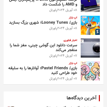
و AMD را شکست داد
08 آوریل 2024
پاورتل
اپ بازار
بازی/ Looney Tunes؛ شهری بزرگ بسازید
08 آوریل 2024
پاورتل
اخبار فناوری
سرعت دانلود این گوشی چینی، مغز شما را
منفجر می‌کند
07 آوریل 2024
پاورتل
اپ بازار
بازی/ Pastel Friends؛ آواتارها را به سلیقه
خود طراحی کنید
07 آوریل 2024
پاورتل
آخرین دیدگاه‌ها