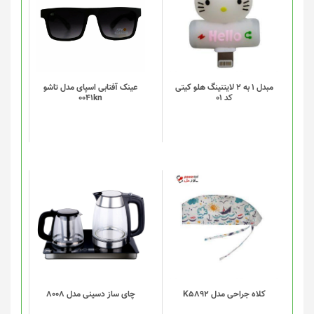
مبدل 1 به 2 لایتنینگ هلو کیتی
عینک آفتابی اسپای مدل تاشو
کد 01
0041kn
این
محصول
دارای
انواع
مختلفی
می
باشد.
گزینه
کلاه جراحی مدل K5892
چای ساز دسینی مدل 8008
ها