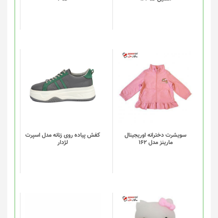
ها
ممکن
است
در
صفحه
محصول
انتخاب
این
شوند
محصول
دارای
انواع
مختلفی
می
باشد.
گزینه
سویشرت دخترانه اوریجینال
کفش پیاده روی زنانه مدل اسپرت
مارینز مدل 162
لژدار
ها
ممکن
است
در
صفحه
محصول
انتخاب
شوند