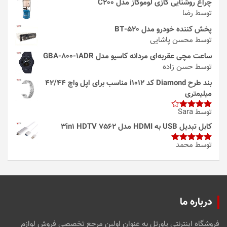
چراغ روشنایی گازی لوموگاز مدل C200
توسط رضا
پخش کننده خودرو مدل 520-BT
توسط محسن پاشایی
ساعت مچی عقربه‌ای مردانه کاسیو مدل GBA-800-1ADR
توسط حسن زاده
بند طرح Diamond کد i1012 مناسب برای اپل واچ 42/44
میلیمتری
توسط Sara
امتیاز
4
از 5
کابل تبدیل USB به HDMI مدل 3in1 HDTV 7562
توسط محمد
امتیاز
5
از
5
درباره ما
فروشگاه اینترنتی پاورتل به عنوان اولین مرجع تخصصی فروش لوازم