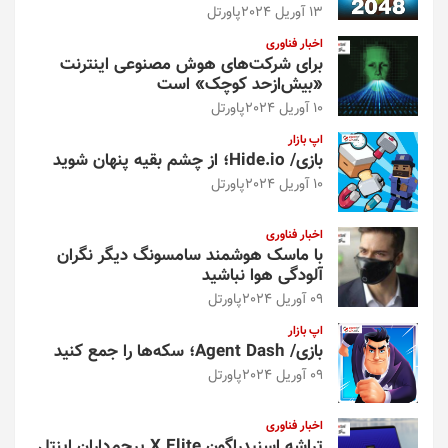
13 آوریل 2024
پاورتل
اخبار فناوری
برای شرکت‌های هوش مصنوعی اینترنت
«بیش‌از‌حد کوچک» است
10 آوریل 2024
پاورتل
اپ بازار
بازی/ Hide.io؛ از چشم بقیه پنهان شوید
10 آوریل 2024
پاورتل
اخبار فناوری
با ماسک هوشمند سامسونگ دیگر نگران
آلودگی هوا نباشید
09 آوریل 2024
پاورتل
اپ بازار
بازی/ Agent Dash؛ سکه‌ها را جمع کنید
09 آوریل 2024
پاورتل
اخبار فناوری
تراشه اسنپدراگون X Elite پرچم‌داران اینتل