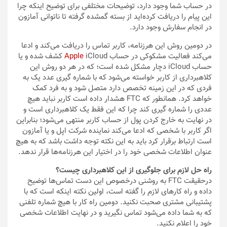
در حساب شما وجود دارد، توضیحات مختلفی برای توضیح اینکه چرا
این پیام را دریافت کرده‌اید از بسته گمشده گرفته تا ناتوانی آمازون
در انجام سفارش وجود دارد.
در دومین روش این هرزنامه، کاربر تماس را دریافت می‌کند و ادعا
می‌کند فعالیت مشکوکی در حساب
Apple
iCloud کشف شده و یا
حساب iCloud دچار مشکل شده است؛ که در هر دو روش این
کلاهبرداری از کاربر خواسته می‌شود که با شماره گیری عدد یک به
فردی که در این زمینه تخصص دارد متصل شود و به فرد کمک
خواهد کرد. همانطور که FTC هشدار داده است کاربر نباید هیچ
عددی را شماره گیری کند چرا که این فقط یک کلاهبرداری است و
در نهایت به خارج کردن پول از حساب کاربر منتهی می‌شود؛ بنابراین
اگر کاربر با شخصی که ادعا می‌کند نماینده شرکت اپل و یا آمازون
است ارتباط برقرار کرد باید به این نکته توجه داشت باشد که به هیچ
عنوان اطلاعات شخصی خود را در اختیار این هرزنامه‌ها قرار ندهد.
راه حل لازم برای جلوگیری از این کلاهبرداری چیست؟
درحقیقت FTC به روشنی درخصوص این دست تماس‌ها توضیح
داده و راه کار‌های لازم را گفته است، اولین نکته اینکه است که با
پشتیبانی مشتری صحبت نکنید. دومین راه کار با هیچ شماره تلفنی
که به شما داده می‌شود تماس نگیرید و در نهایت اطلاعات شخصی
خود را اعلام نکنید.