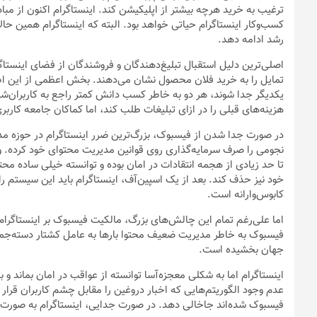
ترغیب به خرید هرچه بیشتر از اپلیکیشن کند. اینستاگرام اکنون از مباد
کسب‌وکار اینستاگرام حیاتی خواهد بود. البته که اینستاگرام همین حال
رشد ادامه دهد.
اصلی‌ترین دلیل استقبال تبلیغ‌دهندگان و فروشندگان از فضای اینستا
تمایل را به خرید فلان محصول نشان می‌دهند. بخش اعظمی از این اطل
یکدیگر جدا شوند، هر دو به خاطر کسب دانش کمتر راجع به کاربران‌شا
هزینه‌های قبلی را در ازای تبلیغات طلب کند، اما کماکان جامعه کاربر
در صورت جدا شدن از فیسبوک، بزرگ‌ترین ضرر اینستاگرام در حوزه مد
نجومی را صرف سرمایه‌گذاری روی قوانین مدیریت محتوای خود کرده.
تا حد زیادی از هجمه انتقادات در امان بوده و توانسته خیلی ساده محتو
خود نیز حذف کند. بعد از یک اسپین‌آف، اینستاگرام باید این سیستم را ا
کابوس‌وارانه است.
اما علی‌رغم تمام این چالش‌های بزرگ، مالکیت فیسبوک بر اینستاگ
فیسبوک به خاطر مدیریت ضعیف محتوا بارها به عامل کشتار دسته‌جمع
جهان بخشیده است.
اینستاگرام اما به شکلی معجزه‌آسا توانسته از عواقب در امان بماند و
عدم وجود الگوریتم‌هایی که اخبار دروغین را مقابل چشم کاربران قرار 
فیسبوک شده‌اند جاخالی دهد. در صورت جدایی، اینستاگرام به صور