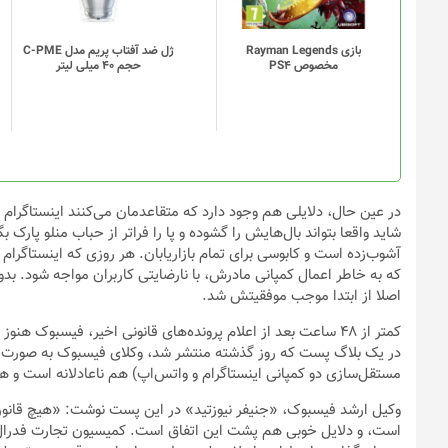
بازی Rayman Legends
ژل ضد آفتاب پریم مدل C-PME
مخصوص PS4
حجم 40 میلی لیتر
در عین حال، دلایلی هم وجود دارد که متقاعدمان می‌کنند اینستاگر
شاید واقعا بتواند بال‌هایش را گشوده و پا را فراتر از حباب منلو پارک بگ
آشوب‌زده است و کابوسی برای تمام بازاریابان. هر روزی که اینستاگرام
که به خاطر اعمال کمپانی مادرش، با نارضایتی کاربران مواجه شود. بد
اصلا از ابتدا موجب موفقیتش شد.
کمتر از ۴۸ ساعت بعد از اعلام پرونده‌های قانونی اخیر، فیسبوک
در یک بلاگ پست که روز گذشته منتشر شد، وکلای فیسبوک به صورت اج
مستقل‌سازی دو کمپانی اینستاگرام و واتس‌اپ) هم ناعادلانه است و هم
وکیل ارشد فیسبوک، «جنیفر نیوزتید» در این پست نوشت: «هیچ قانون‌
است، و دلایل خوبی هم پشت این اتفاق است. کمیسیون تجارت فدرال 