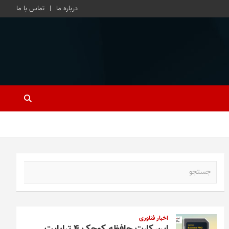
درباره ما
تماس با ما
ج
س
ت
ج
و
اخبار فناوری