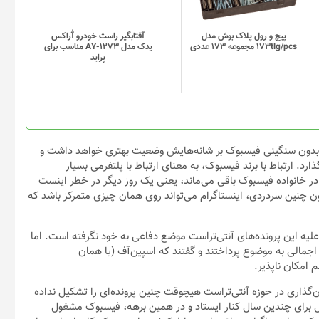
می
می
باشد.
باشد.
گزینه
گزینه
پیچ و رول پلاک بوش مدل
آفتابگیر راست خودرو آٰراکس
173tlg/pcs مجموعه 173 عددی
یدک مدل AY-1273 مناسب برای
ها
ها
پراید
ممکن
ممکن
است
است
در
در
صفحه
صفحه
محصول
محصول
انتخاب
انتخاب
ام بدون سنگینی فیسبوک بر شانه‌هایش وضعیت بهتری خواهد داشت و
شوند
شوند
ذارد. ارتباط با برند فیسبوک، به معنای ارتباط با پلتفرمی بسیار
 در خانواده فیسبوک باقی می‌ماند، یعنی یک روز دیگر در خطر اینست
ون چنین سردردی، اینستاگرام می‌تواند روی همان چیزی متمرکز باشد که
 هنوز علیه این پرونده‌های آنتی‌تراست موضع دفاعی به خود نگرفته است. اما
مالی به موضوع پرداختند و گفتند که اسپین‌آف (یا همان
 امکان ناپذیر.
گذاری در حوزه آنتی‌تراست هیچوقت چنین پرونده‌ای را تشکیل نداده
برای چندین سال کنار ایستاد و در همین برهه، فیسبوک مشغول