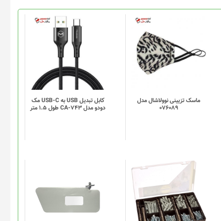
ماسک تزیینی نوولاشال مدل
کابل تبدیل USB به USB-C مک
076089
دودو مدل CA-743 طول 1.5 متر
این
این
محصول
محصول
دارای
دارای
انواع
انواع
مختلفی
مختلفی