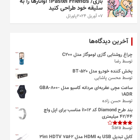
بازی/ Pastel Friends؛ آواتارها را به
سلیقه خود طراحی کنید
07 آوریل 2024
پاورتل
آخرین دیدگاه‌ها
چراغ روشنایی گازی لوموگاز مدل C200
توسط رضا
پخش کننده خودرو مدل 520-BT
توسط محسن پاشایی
ساعت مچی عقربه‌ای مردانه کاسیو مدل GBA-800-
1ADR
توسط حسن زاده
بند طرح Diamond کد i1012 مناسب برای اپل واچ
42/44 میلیمتری
توسط Sara
امتیاز
4
از 5
کابل تبدیل USB به HDMI مدل 3in1 HDTV 7562