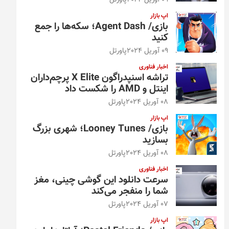
09 آوریل 2024
پاورتل
اپ بازار
بازی/ Agent Dash؛ سکه‌ها را جمع
کنید
09 آوریل 2024
پاورتل
اخبار فناوری
تراشه اسنپدراگون X Elite پرچم‌داران
اینتل و AMD را شکست داد
08 آوریل 2024
پاورتل
اپ بازار
بازی/ Looney Tunes؛ شهری بزرگ
بسازید
08 آوریل 2024
پاورتل
اخبار فناوری
سرعت دانلود این گوشی چینی، مغز
شما را منفجر می‌کند
07 آوریل 2024
پاورتل
اپ بازار