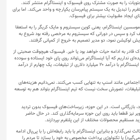
محتویات را به صورت مشترک روی فیسبوک و اینستاگرام منتشر کنند.
م را تبدیل به یک سیستم پیام‌رسان یکپارچه و واحد می‌کند. اما برای
تای ایجاد مقبولیت بیشتر برای فیسبوک.
موسسین اینستاگرام، یعنی کوین سیستروم و مایک کریگر را به استعفا
قف کرد و سپس در دورانی که سیستروم به مرخصی رفته بود شروع به
ایش لوکیشن نمود، دو مدیر تصمیم به خروج از کمپانی گرفتند.
وک قادر به ادامه حیات خواهد بود یا خیر. فیسبوک هیچوقت صحبتی از
ده‌ای نداریم که آیا اینستاگرام می‌تواند روی پای خود ایستاده و سودده
باشد یا خیر. اما بلومبرگ اوایل سال جاری میلادی در گزارش نوشت که اینستاگرام با درآمد ۲۰ میلیارد دلاری از تبلیغات، یک چهارم از درآمد
اجتماعی مانند اسنپ به تنهایی کسب می‌کنند. نمی‌دانیم هزینه‌های
 با درآمد ۲۰ میلیارد دلاری صرفا از تبلیغات، تصورش سخت نیست که تیم اینستاگرام بتواند هم به توسعه
د، بازرگانی است. در این حوزه، زیرساخت‌های فیسبوک بدون تردید
ر نیز قطعا باید روی این حوزه سرمایه‌گذاری کند. در حال حاضر
‌گذارد و بنابراین اینستاگرام یا باید رابطه‌اش را با پی‌پال ادامه
می‌گیرد) یا تکنولوژی پرداخت مخصوص به خود را بسازد تا مردم را