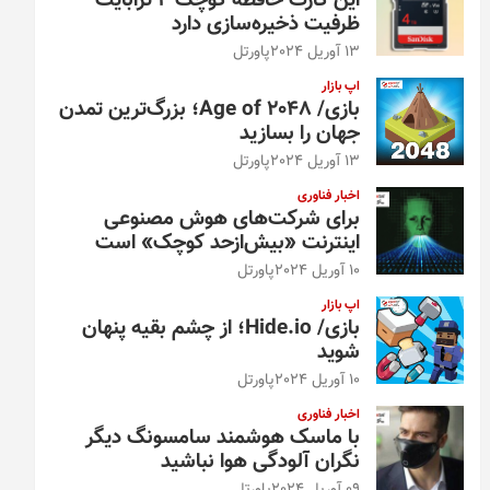
این کارت حافظه کوچک ۴ ترابایت
ظرفیت ذخیره‌سازی دارد
13 آوریل 2024
پاورتل
اپ بازار
بازی/ Age of 2048؛ بزرگ‌ترین تمدن
جهان را بسازید
13 آوریل 2024
پاورتل
اخبار فناوری
برای شرکت‌های هوش مصنوعی
اینترنت «بیش‌از‌حد کوچک» است
10 آوریل 2024
پاورتل
اپ بازار
بازی/ Hide.io؛ از چشم بقیه پنهان
شوید
10 آوریل 2024
پاورتل
اخبار فناوری
با ماسک هوشمند سامسونگ دیگر
نگران آلودگی هوا نباشید