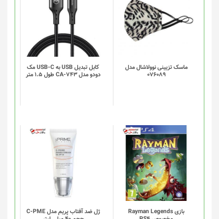
ماسک تزیینی نوولاشال مدل
کابل تبدیل USB به USB-C مک
076089
دودو مدل CA-743 طول 1.5 متر
بازی Rayman Legends
ژل ضد آفتاب پریم مدل C-PME
مخصوص PS4
حجم 40 میلی لیتر