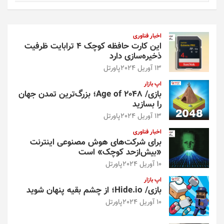
ت
ج
و
اخبار فناوری
این کارت حافظه کوچک ۴ ترابایت ظرفیت
ذخیره‌سازی دارد
13 آوریل 2024
پاورتل
اپ بازار
بازی/ Age of 2048؛ بزرگ‌ترین تمدن جهان
را بسازید
13 آوریل 2024
پاورتل
اخبار فناوری
برای شرکت‌های هوش مصنوعی اینترنت
«بیش‌از‌حد کوچک» است
10 آوریل 2024
پاورتل
اپ بازار
بازی/ Hide.io؛ از چشم بقیه پنهان شوید
10 آوریل 2024
پاورتل