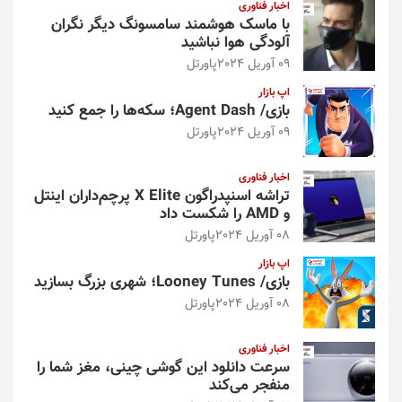
اخبار فناوری
با ماسک هوشمند سامسونگ دیگر نگران
آلودگی هوا نباشید
09 آوریل 2024
پاورتل
اپ بازار
بازی/ Agent Dash؛ سکه‌ها را جمع کنید
09 آوریل 2024
پاورتل
اخبار فناوری
تراشه اسنپدراگون X Elite پرچم‌داران اینتل
و AMD را شکست داد
08 آوریل 2024
پاورتل
اپ بازار
بازی/ Looney Tunes؛ شهری بزرگ بسازید
08 آوریل 2024
پاورتل
اخبار فناوری
سرعت دانلود این گوشی چینی، مغز شما را
منفجر می‌کند