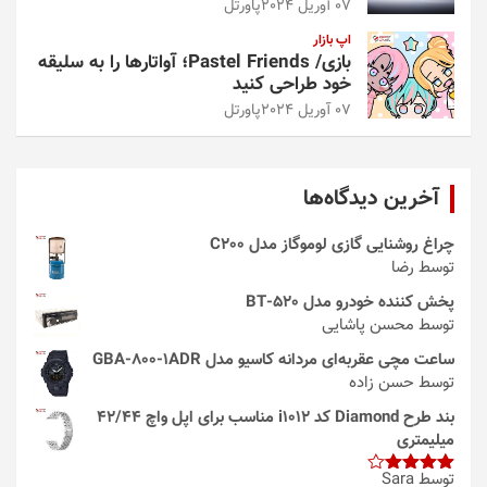
07 آوریل 2024
پاورتل
اپ بازار
بازی/ Pastel Friends؛ آواتارها را به سلیقه
خود طراحی کنید
07 آوریل 2024
پاورتل
آخرین دیدگاه‌ها
چراغ روشنایی گازی لوموگاز مدل C200
توسط رضا
پخش کننده خودرو مدل 520-BT
توسط محسن پاشایی
ساعت مچی عقربه‌ای مردانه کاسیو مدل GBA-800-1ADR
توسط حسن زاده
بند طرح Diamond کد i1012 مناسب برای اپل واچ 42/44
میلیمتری
توسط Sara
امتیاز
4