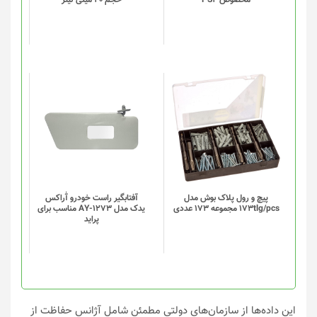
این
این
محصول
محصول
دارای
دارای
انواع
انواع
مختلفی
مختلفی
می
می
باشد.
باشد.
گزینه
گزینه
پیچ و رول پلاک بوش مدل
آفتابگیر راست خودرو آٰراکس
173tlg/pcs مجموعه 173 عددی
یدک مدل AY-1273 مناسب برای
ها
ها
پراید
ممکن
ممکن
است
است
در
در
صفحه
صفحه
محصول
محصول
انتخاب
انتخاب
این داده‌ها از سازمان‌های دولتی مطمئن شامل آژانس حفاظت از
شوند
شوند