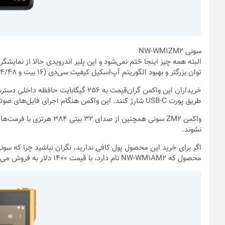
سونی NW-WM1ZM2
توان بزرگتر و بهبود الگوریتم آپ‌اسکیل کیفیت سی‌دی (16 بیت و 44/48 کیلوهرتز) روبه‌رو هستیم.
خریداران این واکمن گران‌قیمت به 256 گیگا
طریق پورت USB-C شارژ کنند. این واکمن هنگام اجرای فایل‌های صوتی 96 کیلوهرتزی FLAC تا 40 ساعت شارژدهی دارد.
نشوند.
اگر برای خرید این محصول پول کافی ندارید، نگران نباشید چرا که س
محصول که NW-WM1AM2 نام دارد، با قیمت 1400 دلار به فروش می‌رسد، با این حال شباهت‌های زیادی به برادر گران‌تر خود دارد.