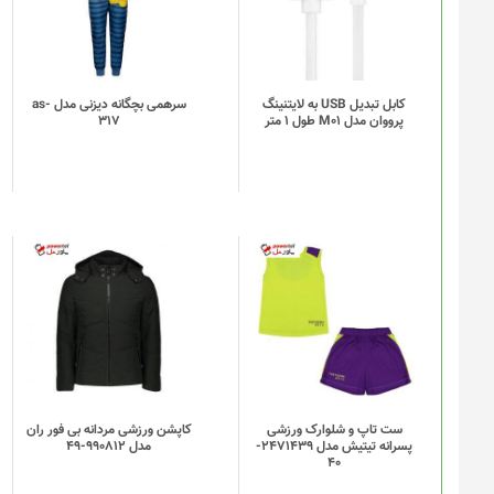
کابل تبدیل USB به لایتنینگ
سرهمی بچگانه دیزنی مدل as-
پرووان مدل M01 طول 1 متر
317
ست تاپ و شلوارک ورزشی
کاپشن ورزشی مردانه بی فور ران
پسرانه تیتیش مدل 2471439-
مدل 990812-49
40