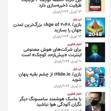
این کارت حافظه کوچک ۴ ترابایت
ظرفیت ذخیره‌سازی دارد
13 آوریل 2024
پاورتل
اپ بازار
بازی/ Age of 2048؛ بزرگ‌ترین تمدن
جهان را بسازید
13 آوریل 2024
پاورتل
اخبار فناوری
برای شرکت‌های هوش مصنوعی
اینترنت «بیش‌از‌حد کوچک» است
10 آوریل 2024
پاورتل
اپ بازار
بازی/ Hide.io؛ از چشم بقیه پنهان
شوید
10 آوریل 2024
پاورتل
اخبار فناوری
با ماسک هوشمند سامسونگ دیگر
نگران آلودگی هوا نباشید