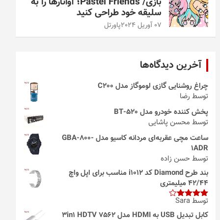
بازی/ Pastel Friends؛ آواتارها را به
سلیقه خود طراحی کنید
07 آوریل 2024
پاورتل
آخرین دیدگاه‌ها
چراغ روشنایی گازی لوموگاز مدل C200
توسط رضا
پخش کننده خودرو مدل 520-BT
توسط محسن پاشایی
ساعت مچی عقربه‌ای مردانه کاسیو مدل GBA-800-
1ADR
توسط حسن زاده
بند طرح Diamond کد i1012 مناسب برای اپل واچ
42/44 میلیمتری
توسط Sara
امتیاز
4
از 5
کابل تبدیل USB به HDMI مدل 3in1 HDTV 7562