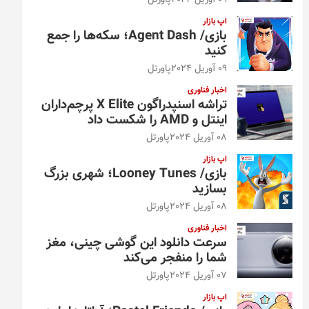
09 آوریل 2024
پاورتل
اپ بازار
بازی/ Agent Dash؛ سکه‌ها را جمع
کنید
09 آوریل 2024
پاورتل
اخبار فناوری
تراشه اسنپدراگون X Elite پرچم‌داران
اینتل و AMD را شکست داد
08 آوریل 2024
پاورتل
اپ بازار
بازی/ Looney Tunes؛ شهری بزرگ
بسازید
08 آوریل 2024
پاورتل
اخبار فناوری
سرعت دانلود این گوشی چینی، مغز
شما را منفجر می‌کند
07 آوریل 2024
پاورتل
اپ بازار