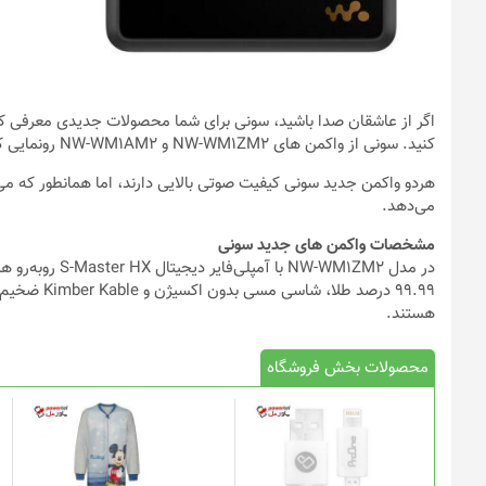
اگر از عاشقان صدا باشید، سونی برای شما محصولات جدیدی معرفی کرده 
کنید. سونی از واکمن های NW-WM1ZM2 و NW-WM1AM2 رونمایی کرده که به ترتیب 3700 و 1400 دلار قیمت دارند.
هردو واکمن جدید سونی کیفیت صوتی بالایی دارند، اما همانطور که می‌
می‌دهد.
مشخصات واکمن های جدید سونی
در مدل W-WM1ZM2
99.99 درصد ط
هستند.
محصولات بخش فروشگاه