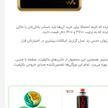
که البته احتمالا برای خرید آن‌ها باید حساب بانکی‌تان را خالی
توان حدس زد، مدل گران‌تر امکانات بیشتری در اختیارتان قرار
N با آمپلی‎‌فایر دیجیتال S-Master HX روبه‌رو هستیم. همچنین این محصول از خازن‌های باکیفیت، صفحه با جنس
لا، شاسی مسی بدون اکسیژن و Kimber Kable ضخیم بهره می‌برد. تمام این ویژگی‌ها تضمین‌‌کننده صدای خروجی باکیفیت