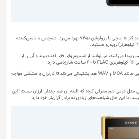
البته همه چیز اینجا ختم نمی‌شود و این پلیر اندرویدی حالا از نمایشگر بزرگتر 5 اینچی با رزولوشن 720p بهره می‌برد. همچنین با تامین‌کننده
بایت حافظه داخلی دسترسی پیدا می‌کنند، می‌توانند از استریم وای فای لذت ببرند و آن را از
واکمن ZM2 سونی همچنین از صدای 32 بیتی 384 هرتزی با فرمت‌هایی مانند MQA و WAV هم پشتیبانی می‌کند تا کاربران با مشکلی مواجه
ونی مدل دومی هم معرفی کرده که البته آن هم چندان ارزان نیست! این