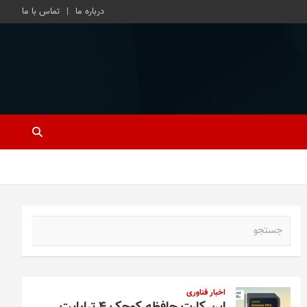
درباره ما
تماس با ما
ج
س
ت
ج
و
اخبار فناوری