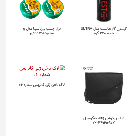
کپسول گاز هانست مدل ULTRA
نوار چسب برق سینا مدل g
حجم 220 گرم
مجموعه 3 عددی
لاک ناخن ژلی کاتریس شماره 04
کیف رودوشی زنانه مانگو مدل
34065657-02