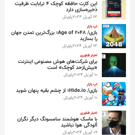
این کارت حافظه کوچک ۴ ترابایت ظرفیت
ذخیره‌سازی دارد
13 آوریل 2024
پاورتل
اپ بازار
بازی/ Age of 2048؛ بزرگ‌ترین تمدن جهان
را بسازید
13 آوریل 2024
پاورتل
اخبار فناوری
برای شرکت‌های هوش مصنوعی اینترنت
«بیش‌از‌حد کوچک» است
10 آوریل 2024
پاورتل
اپ بازار
بازی/ Hide.io؛ از چشم بقیه پنهان شوید
10 آوریل 2024
پاورتل
اخبار فناوری
با ماسک هوشمند سامسونگ دیگر نگران
آلودگی هوا نباشید
09 آوریل 2024
پاورتل