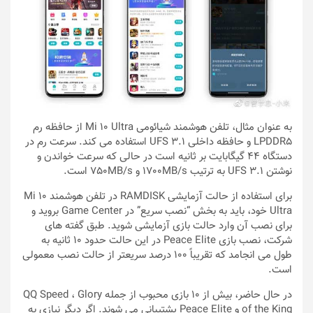
به عنوان مثال، تلفن هوشمند شیائومی Mi 10 Ultra از حافظه رم
LPDDR5 و حافظه داخلی UFS 3.1 استفاده می کند. سرعت رم در
دستگاه 44 گیگابایت بر ثانیه است در حالی که سرعت خواندن و
نوشتن UFS 3.1 به ترتیب 1700MB/s و 750MB/s است.
برای استفاده از حالت آزمایشی RAMDISK در تلفن هوشمند Mi 10
Ultra خود، باید به بخش “نصب سریع” در Game Center بروید و
برای نصب آن وارد حالت بازی آزمایشی شوید. طبق گفته های
شرکت، نصب بازی Peace Elite در این حالت حدود 10 ثانیه به
طول می انجامد که تقریباً 100 درصد سریعتر از حالت نصب معمولی
است.
در حال حاضر، بیش از 10 بازی محبوب از جمله QQ Speed ​​، Glory
of the King و Peace Elite پشتیبانی می شوند. اگر دیگر نیازی به