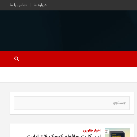
درباره ما
تماس با ما
ج
س
ت
ج
و
اخبار فناوری