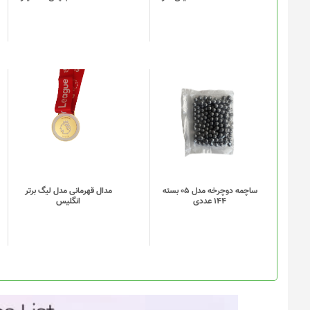
ها
ممکن
است
در
صفحه
محصول
انتخاب
این
این
شوند
محصول
محصول
دارای
دارای
انواع
انواع
مختلفی
مختلفی
می
می
باشد.
باشد.
گزینه
گزینه
ساچمه دوچرخه مدل 05 بسته
مدال قهرمانی مدل لیگ برتر
144 عددی
انگلیس
ها
ها
ممکن
ممکن
است
است
در
در
صفحه
صفحه
محصول
محصول
انتخاب
انتخاب
شوند
شوند