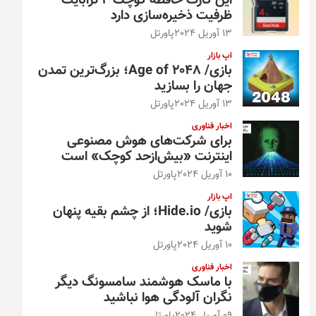
این کارت حافظه کوچک ۴ ترابایت
ظرفیت ذخیره‌سازی دارد
13 آوریل 2024
پاورتل
اپ بازار
بازی/ Age of 2048؛ بزرگ‌ترین تمدن
جهان را بسازید
13 آوریل 2024
پاورتل
اخبار فناوری
برای شرکت‌های هوش مصنوعی
اینترنت «بیش‌از‌حد کوچک» است
10 آوریل 2024
پاورتل
اپ بازار
بازی/ Hide.io؛ از چشم بقیه پنهان
شوید
10 آوریل 2024
پاورتل
اخبار فناوری
با ماسک هوشمند سامسونگ دیگر
نگران آلودگی هوا نباشید