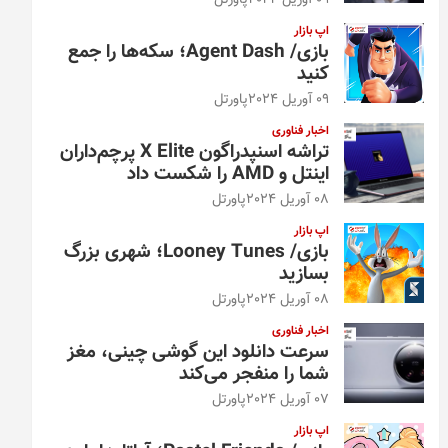
09 آوریل 2024
پاورتل
اپ بازار
بازی/ Agent Dash؛ سکه‌ها را جمع
کنید
09 آوریل 2024
پاورتل
اخبار فناوری
تراشه اسنپدراگون X Elite پرچم‌داران
اینتل و AMD را شکست داد
08 آوریل 2024
پاورتل
اپ بازار
بازی/ Looney Tunes؛ شهری بزرگ
بسازید
08 آوریل 2024
پاورتل
اخبار فناوری
سرعت دانلود این گوشی چینی، مغز
شما را منفجر می‌کند
07 آوریل 2024
پاورتل
اپ بازار