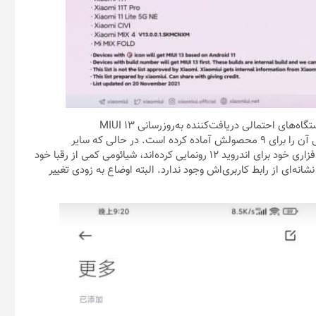
به‌روزرسانی MIUI 13
توسعه MIUI 13 هم اکنون در حال انجام است و گفته می‌شود شیائومی آن را برای ۹ محصولش آماده کرده است. در حالی که سایر
تولیدکنندگان مانند سامسونگ، اوپو و وان پلاس قبلا از پوسته‌های نرم‌افزاری خود برای اندروید ۱۲ رونمایی کرده‌اند، شیائومی کمی از رقبا خود
تقریبا دو ماه پس از عرضه نسخه پایدار اندروید ۱۲، هیچ نشانه‌ای از رابط کاربری‌اش وجود ندارد. البته اوضاع به زودی تغییر