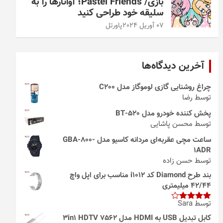
بازی/ Pastel Friends؛ آواتارها را به
سلیقه خود طراحی کنید
07 آوریل 2024
پاورتل
آخرین دیدگاه‌ها
چراغ روشنایی گازی لوموگاز مدل C200
توسط رضا
پخش کننده خودرو مدل 520-BT
توسط محسن پاشایی
ساعت مچی عقربه‌ای مردانه کاسیو مدل GBA-800-
1ADR
توسط حسن زاده
بند طرح Diamond کد i1012 مناسب برای اپل واچ
42/44 میلیمتری
توسط Sara
امتیاز
4
از 5
کابل تبدیل USB به HDMI مدل 3in1 HDTV 7562