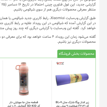
گز
منتظر معرفی محصولات دیگری هم از سوی شیائومی باشیم.
خواهد کرد. گفته این وب‌سایت با گزارشی دیگری که چند روز پیش منت
گفته می‌شود زمان این رویداد ۴ ساعت خواهد بو
محصولات دیگری نیز باشیم.
محصولات بخش فروشگاه
این
محصول
دارای
انواع
مختلفی
می
باشد.
گزینه
زیر انداز یوگا شارک مدل BL09
قمقمه مدل جا موبایلی دار
کد F2021 ضخامت 9 میلی متر
کد SO-KID گنجایش 0.7 لیتر