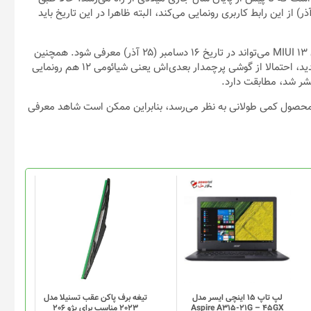
ارشی جدید، این غول فناوری چینی احتمالا در تاریخ ۱۶ دسامبر (۲۵ آذر) از این رابط کاربری رونمایی می‌کند، البته ظاهرا در این تاریخ باید
طبق گزارش وب‌سایت Xiaomiui، رابط کاربری جدید شیائومی یا همان MIUI 13 می‌تواند در تاریخ ۱۶ دسامبر (۲۵ آذر) معرفی شود. همچنین
در این گزارش آمده که شیائومی در این رویداد علاوه بر رابط کاربری جدید، احتمالا از گوشی پرچمدار بعدی‌اش یعنی شیائومی ۱۲ هم رونمایی
شر شد، مطابقت دارد.
د که برای معرفی دو محصول کمی طولانی به نظر می‌رسد، بنابراین ممکن است شاهد معرفی
لپ تاپ 15 اینچی ایسر مدل
تیغه برف پاکن عقب تسنیلا مدل
Aspire A315-21G – 45GX
2023 مناسب برای پژو 206