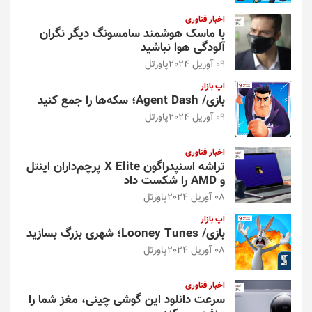
اخبار فناوری
با ماسک هوشمند سامسونگ دیگر نگران
آلودگی هوا نباشید
09 آوریل 2024
پاورتل
اپ بازار
بازی/ Agent Dash؛ سکه‌ها را جمع کنید
09 آوریل 2024
پاورتل
اخبار فناوری
تراشه اسنپدراگون X Elite پرچم‌داران اینتل
و AMD را شکست داد
08 آوریل 2024
پاورتل
اپ بازار
بازی/ Looney Tunes؛ شهری بزرگ بسازید
08 آوریل 2024
پاورتل
اخبار فناوری
سرعت دانلود این گوشی چینی، مغز شما را