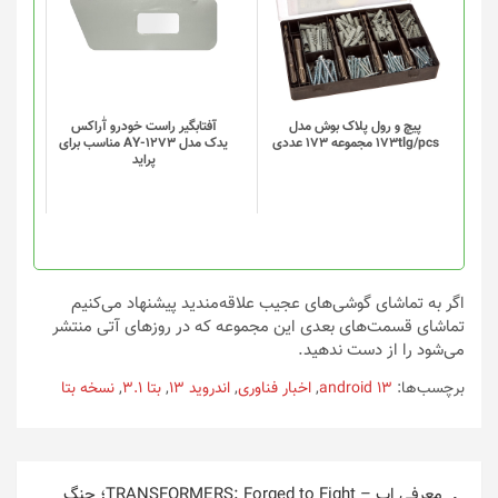
دارای
دارای
انواع
انواع
مختلفی
مختلفی
می
می
باشد.
باشد.
گزینه
گزینه
پیچ و رول پلاک بوش مدل
آفتابگیر راست خودرو آٰراکس
173tlg/pcs مجموعه 173 عددی
یدک مدل AY-1273 مناسب برای
ها
ها
پراید
ممکن
ممکن
است
است
در
در
صفحه
صفحه
محصول
محصول
انتخاب
انتخاب
اگر به تماشای گوشی‌های عجیب علاقه‌مندید پیشنهاد می‌کنیم
شوند
شوند
تماشای قسمت‌های بعدی این مجموعه که در روزهای آتی منتشر
می‌شود را از دست ندهید.
برچسب‌ها:
android 13
,
اخبار فناوری
,
اندروید 13
,
بتا 3.1
,
نسخه بتا
راهبری
معرفی اپ – TRANSFORMERS: Forged to Fight؛ جنگ