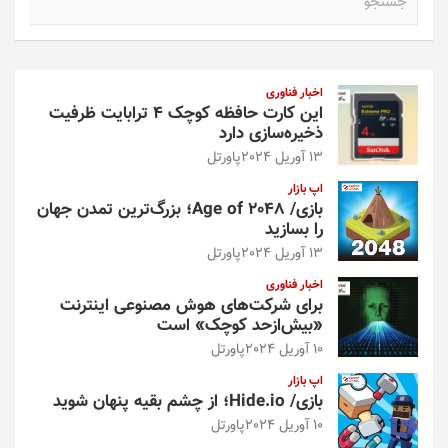
س
ت
ج
و
اخبار فناوری
این کارت حافظه کوچک ۴ ترابایت ظرفیت
ذخیره‌سازی دارد
13 آوریل 2024
پاورتل
اپ بازار
بازی/ Age of 2048؛ بزرگ‌ترین تمدن جهان
را بسازید
13 آوریل 2024
پاورتل
اخبار فناوری
برای شرکت‌های هوش مصنوعی اینترنت
«بیش‌از‌حد کوچک» است
10 آوریل 2024
پاورتل
اپ بازار
بازی/ Hide.io؛ از چشم بقیه پنهان شوید
10 آوریل 2024
پاورتل