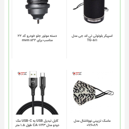
اسپیکر بلوتوثی تی اند جی مدل
دسته موتور جلو خودرو کد 22
TG-511
مناسب برای mvm x22
ماسک تزیینی نوولاشال مدل
کابل تبدیل USB به USB-C مک
076089
دودو مدل CA-743 طول 1.5 متر