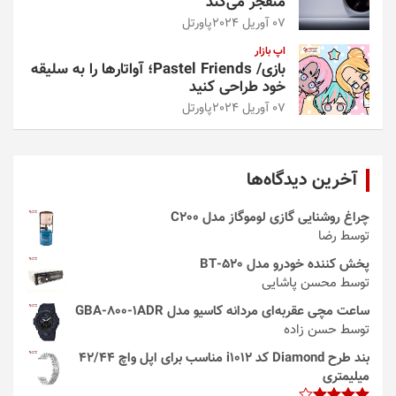
منفجر می‌کند
07 آوریل 2024
پاورتل
اپ بازار
بازی/ Pastel Friends؛ آواتارها را به سلیقه
خود طراحی کنید
07 آوریل 2024
پاورتل
آخرین دیدگاه‌ها
چراغ روشنایی گازی لوموگاز مدل C200
توسط رضا
پخش کننده خودرو مدل 520-BT
توسط محسن پاشایی
ساعت مچی عقربه‌ای مردانه کاسیو مدل GBA-800-1ADR
توسط حسن زاده
بند طرح Diamond کد i1012 مناسب برای اپل واچ 42/44
میلیمتری