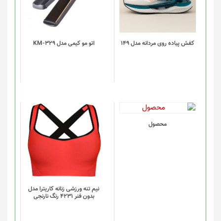
انواع
مختلفی
می
باشد.
گزینه
کفش پیاده روی مردانه مدل 149
اتو مو کیمی مدل KM-329
ها
ممکن
است
در
صفحه
محصول
انتخاب
این
محصول
شوند
محصول
دارای
انواع
مختلفی
می
باشد.
گزینه
نیم تنه ورزشی زنانه کاریترا مدل
بدون فنر 4231 رنگ نارنجی
ها
ممکن
است