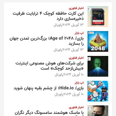
و
اخبار فناوری
این کارت حافظه کوچک ۴ ترابایت ظرفیت
ذخیره‌سازی دارد
13 آوریل 2024
پاورتل
اپ بازار
بازی/ Age of 2048؛ بزرگ‌ترین تمدن جهان
را بسازید
13 آوریل 2024
پاورتل
اخبار فناوری
برای شرکت‌های هوش مصنوعی اینترنت
«بیش‌از‌حد کوچک» است
10 آوریل 2024
پاورتل
اپ بازار
بازی/ Hide.io؛ از چشم بقیه پنهان شوید
10 آوریل 2024
پاورتل
اخبار فناوری
با ماسک هوشمند سامسونگ دیگر نگران