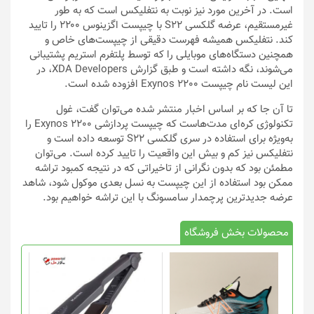
است. در آخرین مورد نیز نوبت به نتفلیکس است که به طور
غیرمستقیم، عرضه گلکسی S22 با چیپست اگزینوس ۲۲۰۰ را تایید
کند. نتفلیکس همیشه فهرست دقیقی از چیپست‌های خاص و
همچنین دستگاه‌های موبایلی را که توسط پلتفرم استریم پشتیبانی
می‌شوند، نگه داشته است و طبق گزارش XDA Developers، در
این لیست نام چیپست Exynos 2200 افزوده شده است.
تا آن جا که بر اساس اخبار منتشر شده می‌توان گفت، غول
تکنولوژی کره‌ای مدت‌هاست که چیپست پردازشی Exynos 2200 را
به‌ویژه برای استفاده در سری گلکسی S22 توسعه داده است و
نتفلیکس نیز کم و بیش این واقعیت را تایید کرده است. می‌توان
مطمئن بود که بدون نگرانی از تاخیراتی که در نتیجه کمبود تراشه
ممکن بود استفاده از این چیپست به نسل بعدی موکول شود، شاهد
عرضه جدیدترین پرچمدار سامسونگ با این تراشه خواهیم بود.
محصولات بخش فروشگاه
این
محصول
دارای