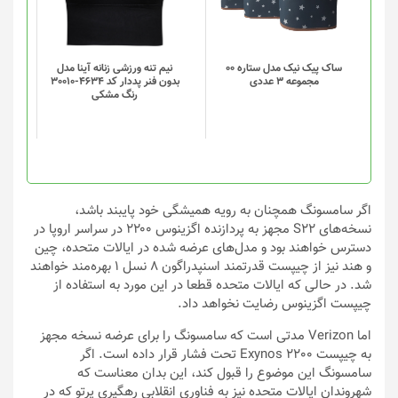
مختلفی
مختلفی
می
می
باشد.
باشد.
گزینه
گزینه
ساک پیک نیک مدل ستاره 00
نیم تنه ورزشی زنانه آینا مدل
مجموعه 3 عددی
بدون فنر پددار کد 4634-30010
ها
ها
رنگ مشکی
ممکن
ممکن
است
است
در
در
صفحه
صفحه
محصول
محصول
انتخاب
انتخاب
اگر سامسونگ همچنان به رویه همیشگی خود پایبند باشد،
شوند
شوند
نسخه‌های S22 مجهز به پردازنده اگزینوس ۲۲۰۰ در سراسر اروپا در
دسترس خواهند بود و مدل‌های عرضه شده در ایالات متحده، چین
و هند نیز از چیپست قدرتمند اسنپدراگون ۸ نسل ۱ بهر‌ه‌مند خواهند
شد. در حالی که ایالات متحده قطعا در این مورد به استفاده از
چیپست اگزینوس رضایت نخواهد داد.
اما Verizon مدتی است که سامسونگ را برای عرضه نسخه مجهز
به چیپست Exynos 2200 تحت فشار قرار داده است. اگر
سامسونگ این موضوع را قبول کند، این بدان معناست که
شهروندان ایالات متحده نیز به فناوری انقلابی رهگیری پرتو که در