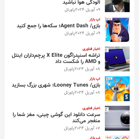
آلودگی هوا نباشید
09 آوریل 2024
پاورتل
اپ بازار
بازی/ Agent Dash؛ سکه‌ها را جمع کنید
09 آوریل 2024
پاورتل
اخبار فناوری
تراشه اسنپدراگون X Elite پرچم‌داران اینتل
و AMD را شکست داد
08 آوریل 2024
پاورتل
اپ بازار
بازی/ Looney Tunes؛ شهری بزرگ بسازید
08 آوریل 2024
پاورتل
اخبار فناوری
سرعت دانلود این گوشی چینی، مغز شما را
منفجر می‌کند
07 آوریل 2024
پاورتل
اپ بازار