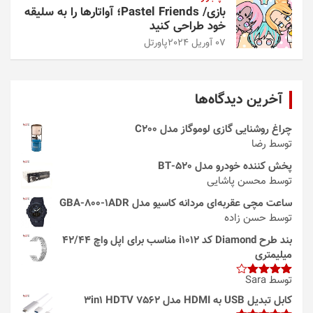
بازی/ Pastel Friends؛ آواتارها را به سلیقه
خود طراحی کنید
07 آوریل 2024
پاورتل
آخرین دیدگاه‌ها
چراغ روشنایی گازی لوموگاز مدل C200
توسط رضا
پخش کننده خودرو مدل 520-BT
توسط محسن پاشایی
ساعت مچی عقربه‌ای مردانه کاسیو مدل GBA-800-1ADR
توسط حسن زاده
بند طرح Diamond کد i1012 مناسب برای اپل واچ 42/44
میلیمتری
توسط Sara
امتیاز
4
از 5
کابل تبدیل USB به HDMI مدل 3in1 HDTV 7562