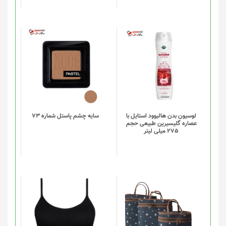
در
صفحه
محصول
انتخاب
شوند
لوسیون بدن هالیوود استایل با
سایه چشم پاستل شماره 73
عصاره گلیسیرین طبیعی حجم
275 میلی لیتر
این
این
محصول
محصول
دارای
دارای
انواع
انواع