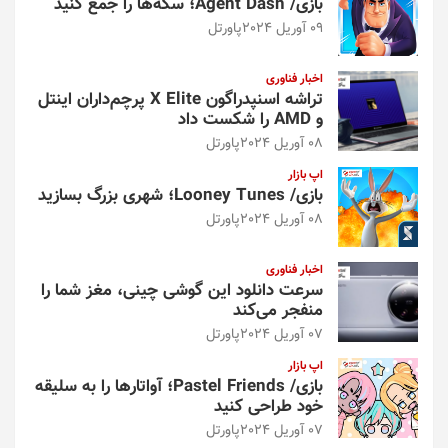
بازی/ Agent Dash؛ سکه‌ها را جمع کنید
09 آوریل 2024
پاورتل
اخبار فناوری
تراشه اسنپدراگون X Elite پرچم‌داران اینتل
و AMD را شکست داد
08 آوریل 2024
پاورتل
اپ بازار
بازی/ Looney Tunes؛ شهری بزرگ بسازید
08 آوریل 2024
پاورتل
اخبار فناوری
سرعت دانلود این گوشی چینی، مغز شما را
منفجر می‌کند
07 آوریل 2024
پاورتل
اپ بازار
بازی/ Pastel Friends؛ آواتارها را به سلیقه
خود طراحی کنید
07 آوریل 2024
پاورتل