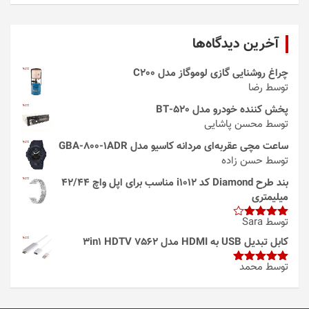
آخرین دیدگاه‌ها
چراغ روشنایی گازی لوموگاز مدل C200
توسط رضا
پخش کننده خودرو مدل 520-BT
توسط محسن پاشایی
ساعت مچی عقربه‌ای مردانه کاسیو مدل GBA-800-1ADR
توسط حسن زاده
بند طرح Diamond کد i1012 مناسب برای اپل واچ 42/44
میلیمتری
توسط Sara
امتیاز
4
از 5
کابل تبدیل USB به HDMI مدل 3in1 HDTV 7562
توسط محمد
امتیاز
5
از
5