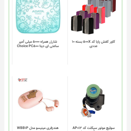
کاور کفش پایا کد 500X بسته 10
شارژر همراه 5000 میلی آمپر
عددی
ساعتی ای دیتا Choice PC500
سوئیچ موتور سیکلت کد AP012
هندزفری مینیسو مدل WBB1P