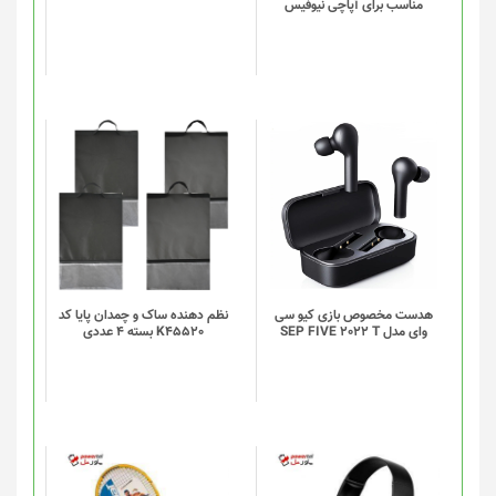
مناسب برای آپاچی نیوفیس
این
این
محصول
محصول
دارای
دارای
انواع
انواع
مختلفی
مختلفی
می
می
باشد.
باشد.
گزینه
گزینه
هدست مخصوص بازی کیو سی
نظم دهنده ساک و چمدان پایا کد
وای مدل SEP FIVE 2022 T
K45520 بسته 4 عددی
ها
ها
ممکن
ممکن
است
است
در
در
صفحه
صفحه
محصول
محصول
انتخاب
انتخاب