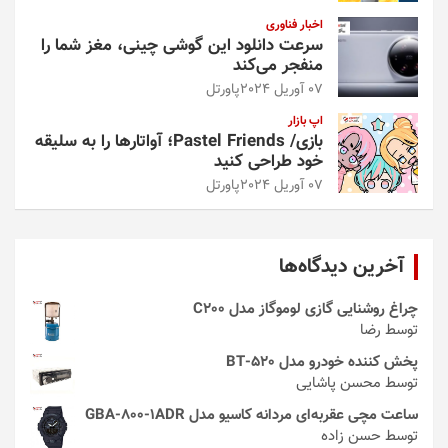
اخبار فناوری
سرعت دانلود این گوشی چینی، مغز شما را
منفجر می‌کند
07 آوریل 2024
پاورتل
اپ بازار
بازی/ Pastel Friends؛ آواتارها را به سلیقه
خود طراحی کنید
07 آوریل 2024
پاورتل
آخرین دیدگاه‌ها
چراغ روشنایی گازی لوموگاز مدل C200
توسط رضا
پخش کننده خودرو مدل 520-BT
توسط محسن پاشایی
ساعت مچی عقربه‌ای مردانه کاسیو مدل GBA-800-1ADR
توسط حسن زاده