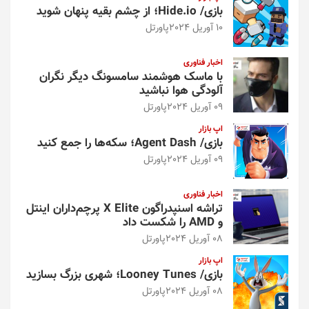
بازی/ Hide.io؛ از چشم بقیه پنهان شوید
10 آوریل 2024
پاورتل
اخبار فناوری
با ماسک هوشمند سامسونگ دیگر نگران
آلودگی هوا نباشید
09 آوریل 2024
پاورتل
اپ بازار
بازی/ Agent Dash؛ سکه‌ها را جمع کنید
09 آوریل 2024
پاورتل
اخبار فناوری
تراشه اسنپدراگون X Elite پرچم‌داران اینتل
و AMD را شکست داد
08 آوریل 2024
پاورتل
اپ بازار
بازی/ Looney Tunes؛ شهری بزرگ بسازید
08 آوریل 2024
پاورتل