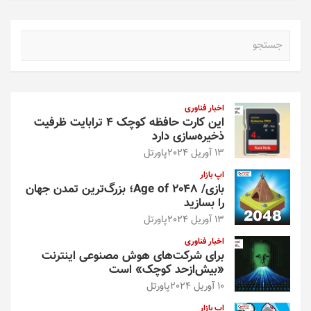
ج
س
ت
ج
و
اخبار فناوری
این کارت حافظه کوچک ۴ ترابایت ظرفیت
ذخیره‌سازی دارد
13 آوریل 2024
پاورتل
اپ بازار
بازی/ Age of 2048؛ بزرگ‌ترین تمدن جهان
را بسازید
13 آوریل 2024
پاورتل
اخبار فناوری
برای شرکت‌های هوش مصنوعی اینترنت
«بیش‌از‌حد کوچک» است
10 آوریل 2024
پاورتل
اپ بازار