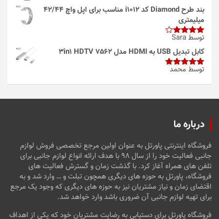
بند طرح Diamond کد i1012 مناسب برای اپل واچ 42/44
میلیمتری
توسط Sara
امتیاز
4
از 5
کابل تبدیل USB به HDMI مدل 3in1 HDTV 7562
توسط محمد
امتیاز
5
از
5
درباره ما
فروشگاه اینترنتی پاورتل به عنوان اولین مرجع تخصصی فروش لوازم
جانبی فعالیت خود را از سال ۹۸ با هدف ارائه انواع لوازم جانبی برای
تلفن های همراه آغاز کرد. با گذشت زمان و گسترش فعالیت های
فروشگاه، پاورتل به حوزه های دیگری همچون تبلت و … وارد شد و به
اقتضای زمان و نیاز مشتریان نیز به حوزه های دیگری که وجود یک مرجع
برای تهیه لوازم جانبی آن ضروری باشد وارد خواهد شد.
فروشگاه پاورتل برای دستیابی به رضایت مشتریان خود که یکی از اهداف