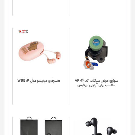
سوئیچ موتور سیکلت کد AP012
هندزفری مینیسو مدل WBB1P
مناسب برای آپاچی نیوفیس
این
این
محصول
محصول