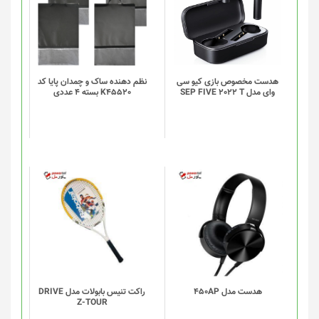
دارای
دارای
انواع
انواع
مختلفی
مختلفی
می
می
باشد.
باشد.
گزینه
گزینه
هدست مخصوص بازی کیو سی
نظم دهنده ساک و چمدان پایا کد
وای مدل SEP FIVE 2022 T
K45520 بسته 4 عددی
ها
ها
ممکن
ممکن
است
است
در
در
صفحه
صفحه
محصول
محصول
انتخاب
انتخاب
شوند
شوند
هدست مدل 450AP
راکت تنیس بابولات مدل DRIVE
Z-TOUR