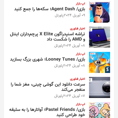
اپ بازار
بازی/ Agent Dash؛ سکه‌ها را جمع کنید
09 آوریل 2024
پاورتل
اخبار فناوری
تراشه اسنپدراگون X Elite پرچم‌داران اینتل
و AMD را شکست داد
08 آوریل 2024
پاورتل
اپ بازار
بازی/ Looney Tunes؛ شهری بزرگ بسازید
08 آوریل 2024
پاورتل
اخبار فناوری
سرعت دانلود این گوشی چینی، مغز شما را
منفجر می‌کند
07 آوریل 2024
پاورتل
اپ بازار
بازی/ Pastel Friends؛ آواتارها را به سلیقه
خود طراحی کنید