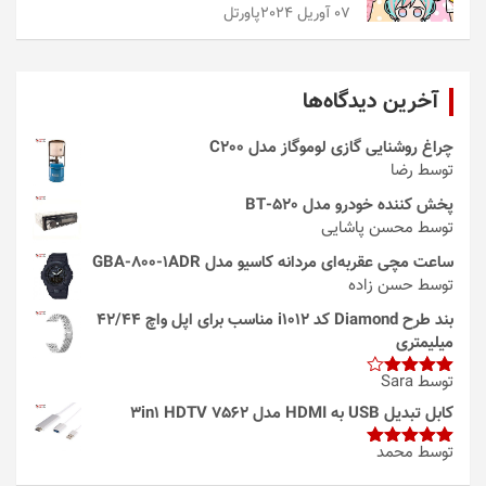
07 آوریل 2024
پاورتل
آخرین دیدگاه‌ها
چراغ روشنایی گازی لوموگاز مدل C200
توسط رضا
پخش کننده خودرو مدل 520-BT
توسط محسن پاشایی
ساعت مچی عقربه‌ای مردانه کاسیو مدل GBA-800-1ADR
توسط حسن زاده
بند طرح Diamond کد i1012 مناسب برای اپل واچ 42/44
میلیمتری
توسط Sara
امتیاز
4
از 5
کابل تبدیل USB به HDMI مدل 3in1 HDTV 7562
توسط محمد
امتیاز
5
از
5