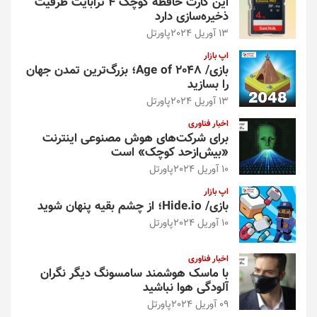
این کارت حافظه کوچک ۴ ترابایت ظرفیت
ذخیره‌سازی دارد
13 آوریل 2024
پاورتل
اپ بازار
بازی/ Age of 2048؛ بزرگ‌ترین تمدن جهان
را بسازید
13 آوریل 2024
پاورتل
اخبار فناوری
برای شرکت‌های هوش مصنوعی اینترنت
«بیش‌از‌حد کوچک» است
10 آوریل 2024
پاورتل
اپ بازار
بازی/ Hide.io؛ از چشم بقیه پنهان شوید
10 آوریل 2024
پاورتل
اخبار فناوری
با ماسک هوشمند سامسونگ دیگر نگران
آلودگی هوا نباشید
09 آوریل 2024
پاورتل