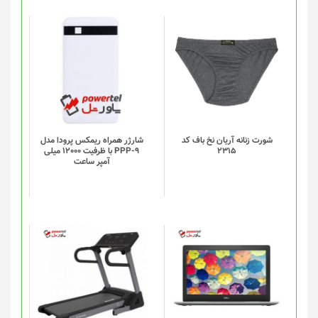
صفحه
محصول
انتخاب
این
شوند
محصول
دارای
انواع
مختلفی
می
باشد.
گزینه
شورت زنانه آریان نخ باف کد
شارژر همراه ریمکس پرودا مدل
2315
PPP-9 با ظرفیت 12000 میلی
ها
آمپر ساعت
ممکن
است
در
صفحه
محصول
انتخاب
شوند