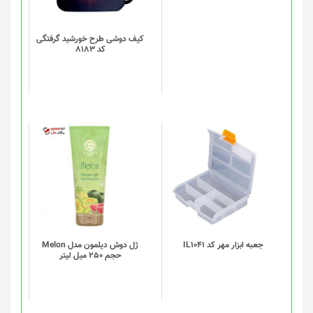
کیف دوشی طرح خورشید گرفتگی
کد 8183
این
محصول
دارای
انواع
مختلفی
می
باشد.
گزینه
جعبه ابزار مهر کد IL1041
ژل دوش دیلمون مدل Melon
حجم 250 میل لیتر
ها
ممکن
است
در