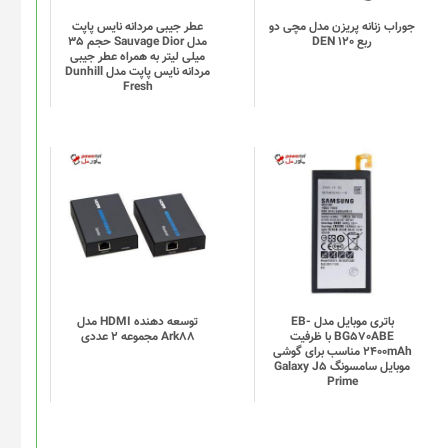
باشد.
گزینه
جوراب زنانه پریزن مدل مچی دو
عطر جیبی مردانه نایس پاپت
ربع DEN 120
مدل Sauvage Dior حجم 35
ها
میلی لیتر به همراه عطر جیبی
ممکن
مردانه نایس پاپت مدل Dunhill
Fresh
است
در
صفحه
محصول
انتخاب
شوند
باتری موبایل مدل EB-
توسعه دهنده HDMI مدل
BG570ABE با ظرفیت
Ark88 مجموعه 2 عددی
2400mAh مناسب برای گوشی
موبایل سامسونگ Galaxy J5
Prime