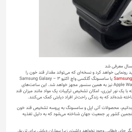
ال ۲۰۲۱ از سه اسمارت واچ جدید رونمایی خواهد کرد و نسخه‌ای که می‌تواند مقدار قند خون را
Samsung
Galaxy Watch 4 یا سامسونگ گلکسی واچ اکتیو ۳ – Samsung Galaxy
Watch Active 3 نام خواهد داشت. اپل واچ سری ۷ – Apple Watch Series 7 نیز به همین سنسور مجهز خواهد شد. این ساعت‌های
سپکتروسکوپی Raman استفاده می‌کنند که با یک نور لیزری، امکان تشخیص ترکیبات یک مواد مانند میزان قند
اخته شده‌اند که به زندگی راحت‌تر افراد دیابتی کمک می‌کنند.
دود بدانیم، محصولات آتی اپل و سامسونگ به پروسه تشخیص قند خون
پنجمین کشور پر جمعیت جهان شناخته می‌شود که به دلیل تغذیه
یگر جای خطایی وجود نخواهد داشت، زیرا بیماران دیابتی برای تزریق