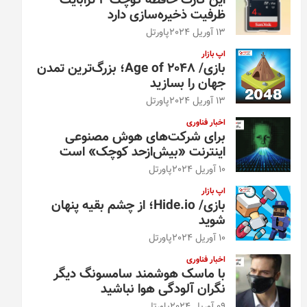
این کارت حافظه کوچک ۴ ترابایت
ظرفیت ذخیره‌سازی دارد
13 آوریل 2024
پاورتل
اپ بازار
بازی/ Age of 2048؛ بزرگ‌ترین تمدن
جهان را بسازید
13 آوریل 2024
پاورتل
اخبار فناوری
برای شرکت‌های هوش مصنوعی
اینترنت «بیش‌از‌حد کوچک» است
10 آوریل 2024
پاورتل
اپ بازار
بازی/ Hide.io؛ از چشم بقیه پنهان
شوید
10 آوریل 2024
پاورتل
اخبار فناوری
با ماسک هوشمند سامسونگ دیگر
نگران آلودگی هوا نباشید