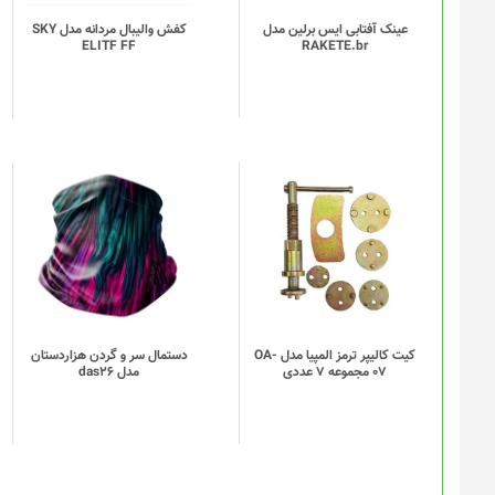
باشد.
گزینه
عینک آفتابی ایس برلین مدل
کفش والیبال مردانه مدل SKY
ELITF FF
RAKETE.br
ها
ممکن
است
در
صفحه
محصول
انتخاب
این
شوند
محصول
دارای
انواع
مختلفی
می
باشد.
گزینه
کیت کالیپر ترمز المپیا مدل OA-
دستمال سر و گردن هزاردستان
07 مجموعه 7 عددی
مدل das26
ها
ممکن
است
در
صفحه