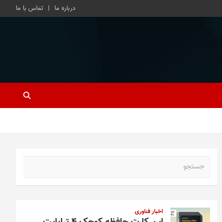
درباره ما
تماس با ما
ج
س
ت
ج
و
اخبار فناوری