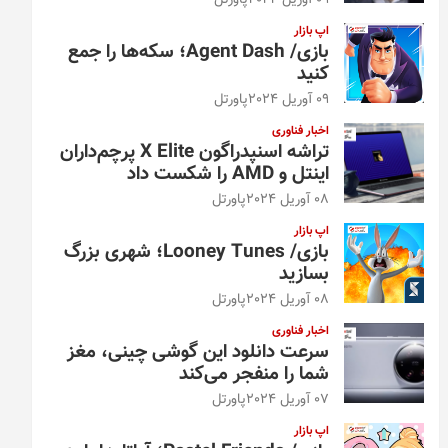
09 آوریل 2024
پاورتل
اپ بازار
بازی/ Agent Dash؛ سکه‌ها را جمع
کنید
09 آوریل 2024
پاورتل
اخبار فناوری
تراشه اسنپدراگون X Elite پرچم‌داران
اینتل و AMD را شکست داد
08 آوریل 2024
پاورتل
اپ بازار
بازی/ Looney Tunes؛ شهری بزرگ
بسازید
08 آوریل 2024
پاورتل
اخبار فناوری
سرعت دانلود این گوشی چینی، مغز
شما را منفجر می‌کند
07 آوریل 2024
پاورتل
اپ بازار