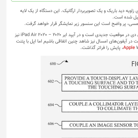
برای تشخیص اثر انگشت با موازی ساز (Collimator) دارای زاویه دید باریک و یک تصویربردار ارگانیک. این دستگاه از یک لایه
کیل شده است.
 لمسی، پر واضح است این سنسور زیر نمایشگر قرار خواهد گرفت.
در حال حاضر نیز اپل در حال جست و جو برای گنجاندن سنسور تاچ آی دی در موقعیت جدیدی است و در آیپد ایر ۲۰۲۰ – iPad Air 2020 نیز
ت در آیفون‌های امسال نیز شاهد چنین اتفاقی باشیم اما اپل با پتنت
ذاشت.
Apple