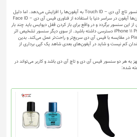
به تازگی اپل توانسته یک پتنت را به ثبت برساند که احتمال بازگشت سنسور تاچ آی دی – Touch ID به آیفون‌ها را افزایش می‌دهد. اما دلیل
این گام به عقب اپل چه می‌تواند باشد آن هم وقتی در طول روز میلیون‌ها آیفون در سراسر دنیا با استفاده از فناوری فیس آی دی – Face ID
 از این سنسور برگردد و در واقع برای باز کردن قفل دیوایس باید چند بار
امتحان کنید تا به اطلاعات آیفونی مانند آیفون ۱۱ پرو مکس – iPhone 11 Pro Max دسترسی داشته باشید. از سوی دیگر سنسور تشخیص اثر
انگشت روی یک موبایل اندرویدی مانند پیکسل ۲ ایکس ال – Pixel 2 XL در مقایسه با فیس آی دی سریع‌تر و راحت‌تر عمل می‌کند. بدین
دان کم نیست و شاید در آیفون‌های بعدی شاهد یک کپی برداری از
اساس پتنت ثبت شده، ممکن است آیفون ۱۳ – iPhone 13 مجهز به هر دو سنسور فیس آی دی و تاچ آی دی باشد و کاربر می‌تواند در
فته شده:
این
محصول
دارای
انواع
مختلفی
می