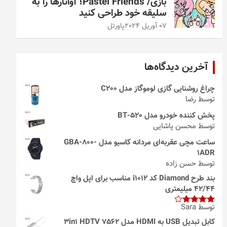
بازی/ Pastel Friends؛ آواتارها را به
سلیقه خود طراحی کنید
07 آوریل 2024
پاورتل
آخرین دیدگاه‌ها
چراغ روشنایی گازی لوموگاز مدل C200
توسط رضا
پخش کننده خودرو مدل 520-BT
توسط محسن پاشایی
ساعت مچی عقربه‌ای مردانه کاسیو مدل GBA-800-
1ADR
توسط حسن زاده
بند طرح Diamond کد i1012 مناسب برای اپل واچ
42/44 میلیمتری
توسط Sara
امتیاز
4
از 5
کابل تبدیل USB به HDMI مدل 3in1 HDTV 7562