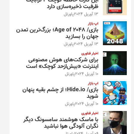
این کارت حافظه کوچک ۴ ترابایت
ظرفیت ذخیره‌سازی دارد
13 آوریل 2024
پاورتل
اپ بازار
بازی/ Age of 2048؛ بزرگ‌ترین تمدن
جهان را بسازید
13 آوریل 2024
پاورتل
اخبار فناوری
برای شرکت‌های هوش مصنوعی
اینترنت «بیش‌از‌حد کوچک» است
10 آوریل 2024
پاورتل
اپ بازار
بازی/ Hide.io؛ از چشم بقیه پنهان
شوید
10 آوریل 2024
پاورتل
اخبار فناوری
با ماسک هوشمند سامسونگ دیگر
نگران آلودگی هوا نباشید