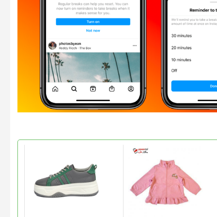
این
محصول
دارای
انواع
مختلفی
می