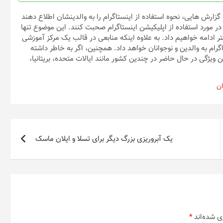
محصول
انتخاب
گزارش هایی، نحوه استفاده از اینستاگرام را به والدینشان اطلاع دهند
شوند
ر مورد استفاده از اپلیکیشن اینستاگرام صحبت کنند. این موضوع تنها
ر ادامه خواهیم داد. به علاوه اینکه منابعی در قالب یک مرکز آموزشی
رام به والدین و نوجوانان خواهد داد. همچنین، اگر به خاطر داشته
take a break” صحبت کرده بود که این ویژگی در حال حاضر در چندین کشور مانند ایالات متحده، بریتانیا،
ان
یک آبروریزی بزرگ دیگر برای تسلا و ایلان ماسک
ی شده‌اند
*