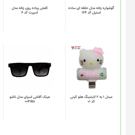
باشد.
گزینه
گوشواره زنانه مدل حلقه ای ساده
کفش پیاده روی زنانه مدل
استیل کد 164
اسپرت کد 6
ها
ممکن
است
در
صفحه
محصول
انتخاب
شوند
مبدل 1 به 2 لایتنینگ هلو کیتی
عینک آفتابی اسپای مدل تاشو
کد 01
0041kn