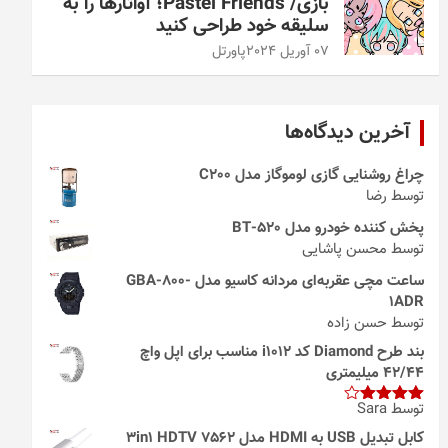
بازی/ Pastel Friends؛ آواتارها را به
سلیقه خود طراحی کنید
07 آوریل 2024
پاورتل
آخرین دیدگاه‌ها
چراغ روشنایی گازی لوموگاز مدل C200
توسط رضا
پخش کننده خودرو مدل 520-BT
توسط محسن پاشایی
ساعت مچی عقربه‌ای مردانه کاسیو مدل GBA-800-
1ADR
توسط حسن زاده
بند طرح Diamond کد i1012 مناسب برای اپل واچ
42/44 میلیمتری
توسط Sara
امتیاز
4
از 5
کابل تبدیل USB به HDMI مدل 3in1 HDTV 7562