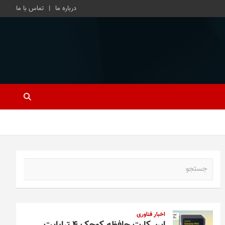
درباره ما
تماس با ما
ج
س
ت
ج
و
اخبار فناوری