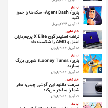
09 آوریل 2024
پاورتل
اپ بازار
بازی/ Agent Dash؛ سکه‌ها را جمع
کنید
09 آوریل 2024
پاورتل
اخبار فناوری
تراشه اسنپدراگون X Elite پرچم‌داران
اینتل و AMD را شکست داد
08 آوریل 2024
پاورتل
اپ بازار
بازی/ Looney Tunes؛ شهری بزرگ
بسازید
08 آوریل 2024
پاورتل
اخبار فناوری
سرعت دانلود این گوشی چینی، مغز
شما را منفجر می‌کند
07 آوریل 2024
پاورتل
اپ بازار