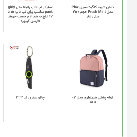
دهان شویه کلگیت سری Plax
استیکر لپ تاپ راتیانا مدل girly
مدل Fresh Mint حجم 250
pack مناسب برای لپ تاپ 15 تا
میلی لیتر
17 اینچ به همراه برچسب حروف
فارسی کیبورد
این
محصول
دارای
انواع
مختلفی
می
باشد.
گزینه
کوله پشتی هیماواری مدل 2-
چاقو سفری کد 323
0511
ها
ممکن
است
در
صفحه
محصول