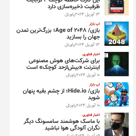
این کارت حافظه کوچک ۴ ترابایت
ظرفیت ذخیره‌سازی دارد
13 آوریل 2024
پاورتل
اپ بازار
بازی/ Age of 2048؛ بزرگ‌ترین تمدن
جهان را بسازید
13 آوریل 2024
پاورتل
اخبار فناوری
برای شرکت‌های هوش مصنوعی
اینترنت «بیش‌از‌حد کوچک» است
10 آوریل 2024
پاورتل
اپ بازار
بازی/ Hide.io؛ از چشم بقیه پنهان
شوید
10 آوریل 2024
پاورتل
اخبار فناوری
با ماسک هوشمند سامسونگ دیگر
نگران آلودگی هوا نباشید