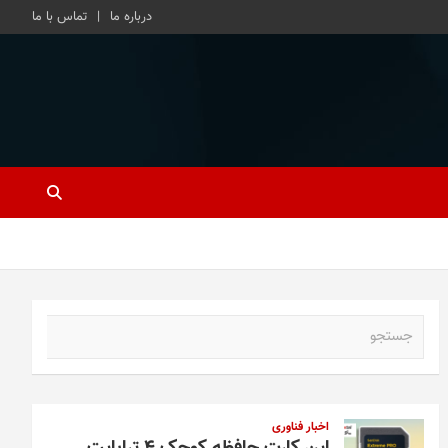
درباره ما
تماس با ما
ج
س
ت
ج
و
اخبار فناوری