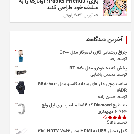
بازی/ Pastel Friends؛ آواتارها را به
سلیقه خود طراحی کنید
07 آوریل 2024
پاورتل
آخرین دیدگاه‌ها
چراغ روشنایی گازی لوموگاز مدل C200
توسط رضا
پخش کننده خودرو مدل 520-BT
توسط محسن پاشایی
ساعت مچی عقربه‌ای مردانه کاسیو مدل GBA-800-
1ADR
توسط حسن زاده
بند طرح Diamond کد i1012 مناسب برای اپل واچ
42/44 میلیمتری
توسط Sara
امتیاز
4
از 5
کابل تبدیل USB به HDMI مدل 3in1 HDTV 7562