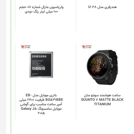
هندزفری مدل U-28
واریاسیون مارال شماره 011 حجم
100 میلی لیتر رنگ دودی
ساعت هوشمند سونتو مدل
باتری موبایل مدل EB-
SUUNTO 7 MATTE BLACK
BG531BBE ظرفیت 2600 میلی
TITANIUM
آمپر ساعت مناسب برای گوشی
موبایل سامسونگ Galaxy J5
2015