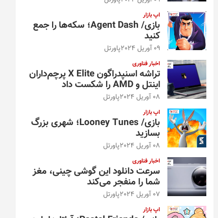
09 آوریل 2024
پاورتل
اپ بازار
بازی/ Agent Dash؛ سکه‌ها را جمع
کنید
09 آوریل 2024
پاورتل
اخبار فناوری
تراشه اسنپدراگون X Elite پرچم‌داران
اینتل و AMD را شکست داد
08 آوریل 2024
پاورتل
اپ بازار
بازی/ Looney Tunes؛ شهری بزرگ
بسازید
08 آوریل 2024
پاورتل
اخبار فناوری
سرعت دانلود این گوشی چینی، مغز
شما را منفجر می‌کند
07 آوریل 2024
پاورتل
اپ بازار