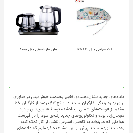
این
محصول
دارای
انواع
مختلفی
می
باشد.
گزینه
کلاه جراحی مدل K5892
چای ساز دسینی مدل 8008
ها
ممکن
است
در
صفحه
محصول
انتخاب
داده‌های جدید نشان‌دهنده‌ی تغییر به‌سمت خوش‌بینی در فناوری
شوند
برای بهبود زندگی کارگران است. در واقع ۶۳ درصد از کارگران خط
مقدم از فرصت‌های شغلی ایجادشده توسط فناوری‌های جدید
هیجان‌زده بوده و تکنولوژی‌های جدید رتبه‌ی سوم را در فهرست
عواملی که می‌تواند به کاهش استرس ناشی از کار کمک کند،
به‌دست آورده است. پیش از این مشاهده کرده‌ایم که داده‌های