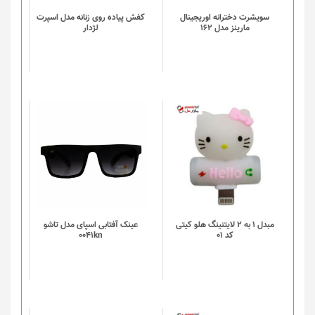
باشد.
گزینه
سویشرت دخترانه اوریجینال
کفش پیاده روی زنانه مدل اسپرت
مارینز مدل 162
لژدار
ها
ممکن
است
در
صفحه
محصول
انتخاب
شوند
مبدل 1 به 2 لایتنینگ هلو کیتی
عینک آفتابی اسپای مدل تاشو
کد 01
0041kn