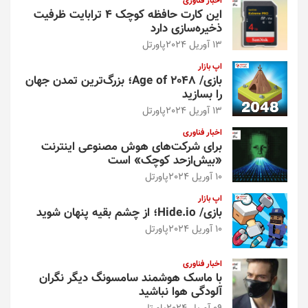
اخبار فناوری
این کارت حافظه کوچک ۴ ترابایت ظرفیت
ذخیره‌سازی دارد
13 آوریل 2024
پاورتل
اپ بازار
بازی/ Age of 2048؛ بزرگ‌ترین تمدن جهان
را بسازید
13 آوریل 2024
پاورتل
اخبار فناوری
برای شرکت‌های هوش مصنوعی اینترنت
«بیش‌از‌حد کوچک» است
10 آوریل 2024
پاورتل
اپ بازار
بازی/ Hide.io؛ از چشم بقیه پنهان شوید
10 آوریل 2024
پاورتل
اخبار فناوری
با ماسک هوشمند سامسونگ دیگر نگران
آلودگی هوا نباشید