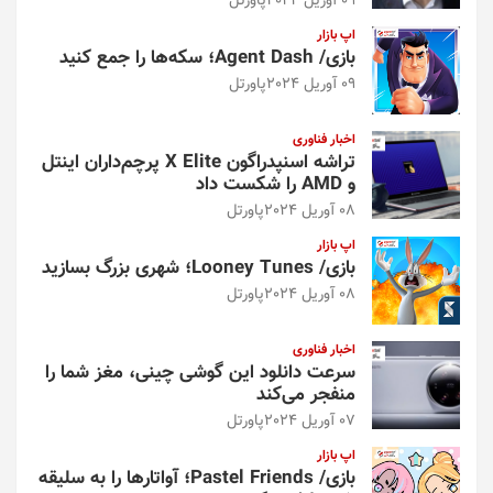
09 آوریل 2024
پاورتل
اپ بازار
بازی/ Agent Dash؛ سکه‌ها را جمع کنید
09 آوریل 2024
پاورتل
اخبار فناوری
تراشه اسنپدراگون X Elite پرچم‌داران اینتل
و AMD را شکست داد
08 آوریل 2024
پاورتل
اپ بازار
بازی/ Looney Tunes؛ شهری بزرگ بسازید
08 آوریل 2024
پاورتل
اخبار فناوری
سرعت دانلود این گوشی چینی، مغز شما را
منفجر می‌کند
07 آوریل 2024
پاورتل
اپ بازار
بازی/ Pastel Friends؛ آواتارها را به سلیقه