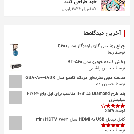
خود طراحی کنید
07 آوریل 2024
پاورتل
آخرین دیدگاه‌ها
چراغ روشنایی گازی لوموگاز مدل C200
توسط رضا
پخش کننده خودرو مدل 520-BT
توسط محسن پاشایی
ساعت مچی عقربه‌ای مردانه کاسیو مدل GBA-800-1ADR
توسط حسن زاده
بند طرح Diamond کد i1012 مناسب برای اپل واچ 42/44
میلیمتری
توسط Sara
امتیاز
4
از 5
کابل تبدیل USB به HDMI مدل 3in1 HDTV 7562
توسط محمد
امتیاز
5
از