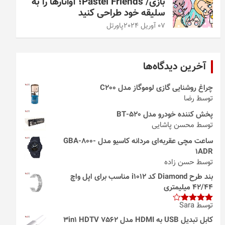
بازی/ Pastel Friends؛ آواتارها را به
سلیقه خود طراحی کنید
07 آوریل 2024
پاورتل
آخرین دیدگاه‌ها
چراغ روشنایی گازی لوموگاز مدل C200
توسط رضا
پخش کننده خودرو مدل 520-BT
توسط محسن پاشایی
ساعت مچی عقربه‌ای مردانه کاسیو مدل GBA-800-
1ADR
توسط حسن زاده
بند طرح Diamond کد i1012 مناسب برای اپل واچ
42/44 میلیمتری
توسط Sara
امتیاز
4
از 5
کابل تبدیل USB به HDMI مدل 3in1 HDTV 7562