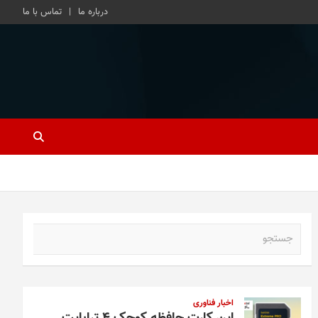
درباره ما
تماس با ما
ج
س
ت
ج
و
اخبار فناوری