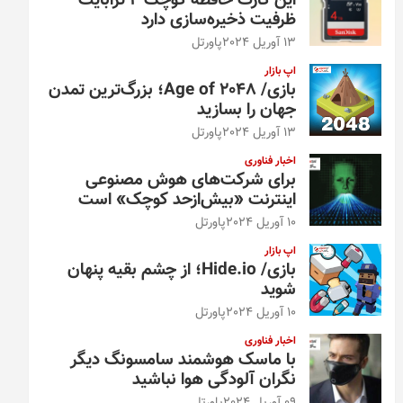
این کارت حافظه کوچک ۴ ترابایت
ظرفیت ذخیره‌سازی دارد
13 آوریل 2024
پاورتل
اپ بازار
بازی/ Age of 2048؛ بزرگ‌ترین تمدن
جهان را بسازید
13 آوریل 2024
پاورتل
اخبار فناوری
برای شرکت‌های هوش مصنوعی
اینترنت «بیش‌از‌حد کوچک» است
10 آوریل 2024
پاورتل
اپ بازار
بازی/ Hide.io؛ از چشم بقیه پنهان
شوید
10 آوریل 2024
پاورتل
اخبار فناوری
با ماسک هوشمند سامسونگ دیگر
نگران آلودگی هوا نباشید