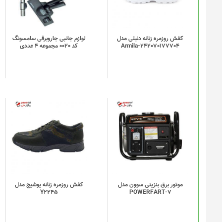
کفش روزمره زنانه دنیلی مدل
لوازم جانبی جاروبرقی سامسونگ
Armila-242070177704
کد 0020 مجموعه 4 عددی
موتور برق بنزینی سوون مدل
کفش روزمره زنانه یوشیج مدل
Y2245
POWERFART-7