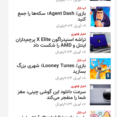
09 آوریل 2024
پاورتل
اپ بازار
بازی/ Agent Dash؛ سکه‌ها را جمع
کنید
09 آوریل 2024
پاورتل
اخبار فناوری
تراشه اسنپدراگون X Elite پرچم‌داران
اینتل و AMD را شکست داد
08 آوریل 2024
پاورتل
اپ بازار
بازی/ Looney Tunes؛ شهری بزرگ
بسازید
08 آوریل 2024
پاورتل
اخبار فناوری
سرعت دانلود این گوشی چینی، مغز
شما را منفجر می‌کند
07 آوریل 2024
پاورتل
اپ بازار