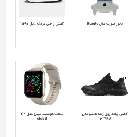
مختلفی
می
باشد.
گزینه
بخور صورت مدل Beauty
کفش راحتی مردانه مدل 11692
ها
ممکن
است
در
صفحه
محصول
انتخاب
این
این
شوند
محصول
محصول
دارای
دارای
انواع
انواع
مختلفی
مختلفی
می
می
باشد.
باشد.
گزینه
گزینه
کفش پیاده روی زنانه هامتو مدل
ساعت هوشمند میبرو مدل C2
global
110396B
ها
ها
ممکن
ممکن
است
است