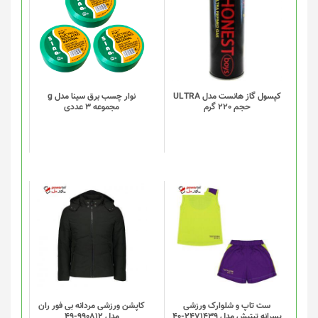
کپسول گاز هانست مدل ULTRA
نوار چسب برق سینا مدل g
حجم 220 گرم
مجموعه 3 عددی
ست تاپ و شلوارک ورزشی
کاپشن ورزشی مردانه بی فور ران
پسرانه تیتیش مدل 2471439-40
مدل 990812-49