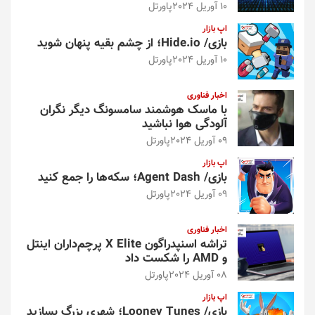
10 آوریل 2024
پاورتل
اپ بازار
بازی/ Hide.io؛ از چشم بقیه پنهان شوید
10 آوریل 2024
پاورتل
اخبار فناوری
با ماسک هوشمند سامسونگ دیگر نگران
آلودگی هوا نباشید
09 آوریل 2024
پاورتل
اپ بازار
بازی/ Agent Dash؛ سکه‌ها را جمع کنید
09 آوریل 2024
پاورتل
اخبار فناوری
تراشه اسنپدراگون X Elite پرچم‌داران اینتل
و AMD را شکست داد
08 آوریل 2024
پاورتل
اپ بازار
بازی/ Looney Tunes؛ شهری بزرگ بسازید