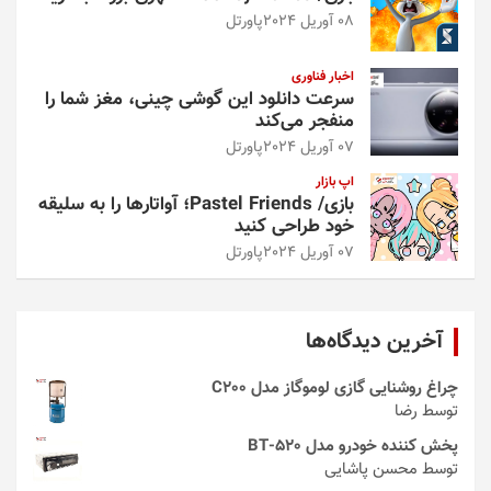
08 آوریل 2024
پاورتل
اخبار فناوری
سرعت دانلود این گوشی چینی، مغز شما را
منفجر می‌کند
07 آوریل 2024
پاورتل
اپ بازار
بازی/ Pastel Friends؛ آواتارها را به سلیقه
خود طراحی کنید
07 آوریل 2024
پاورتل
آخرین دیدگاه‌ها
چراغ روشنایی گازی لوموگاز مدل C200
توسط رضا
پخش کننده خودرو مدل 520-BT
توسط محسن پاشایی