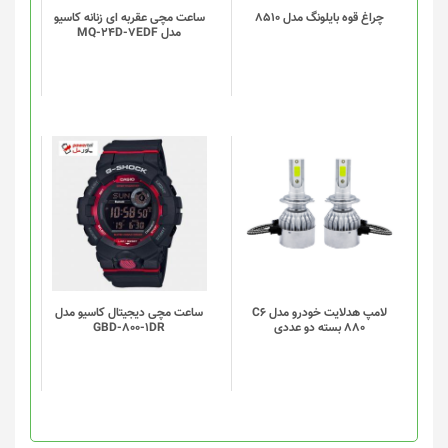
چراغ قوه بایلونگ مدل 8510
ساعت مچی عقربه ای زنانه کاسیو
مدل MQ-24D-7EDF
لامپ هدلایت خودرو مدل C6
ساعت مچی دیجیتال کاسیو مدل
880 بسته دو عددی
GBD-800-1DR