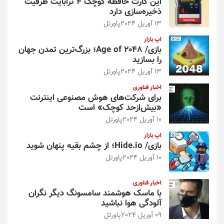
این کارت حافظه کوچک ۴ ترابایت ظرفیت
ذخیره‌سازی دارد
13 آوریل 2024
پاورتل
اپ بازار
بازی/ Age of 2048؛ بزرگ‌ترین تمدن جهان
را بسازید
13 آوریل 2024
پاورتل
اخبار فناوری
برای شرکت‌های هوش مصنوعی اینترنت
«بیش‌از‌حد کوچک» است
10 آوریل 2024
پاورتل
اپ بازار
بازی/ Hide.io؛ از چشم بقیه پنهان شوید
10 آوریل 2024
پاورتل
اخبار فناوری
با ماسک هوشمند سامسونگ دیگر نگران
آلودگی هوا نباشید
09 آوریل 2024
پاورتل