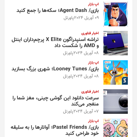
اپ بازار
بازی/ Agent Dash؛ سکه‌ها را جمع کنید
09 آوریل 2024
پاورتل
اخبار فناوری
تراشه اسنپدراگون X Elite پرچم‌داران اینتل
و AMD را شکست داد
08 آوریل 2024
پاورتل
اپ بازار
بازی/ Looney Tunes؛ شهری بزرگ بسازید
08 آوریل 2024
پاورتل
اخبار فناوری
سرعت دانلود این گوشی چینی، مغز شما را
منفجر می‌کند
07 آوریل 2024
پاورتل
اپ بازار
بازی/ Pastel Friends؛ آواتارها را به سلیقه
خود طراحی کنید