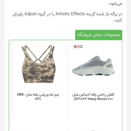
می‌شود.
در برگه باز شده گزینه Artistic Effects را در گروه Adjust پاورتل
کنید.
محصولات بخش فروشگاه
این
محصول
دارای
انواع
مختلفی
می
باشد.
گزینه
کفش راحتی زنانه آدیداس مدل
نیم تنه ورزشی زنانه مدل SBB-
1641
EF2829 Yeezy Boost 700
ها
ممکن
است
در
صفحه