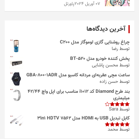
07 آوریل 2024
پاورتل
آخرین دیدگاه‌ها
چراغ روشنایی گازی لوموگاز مدل C200
توسط رضا
پخش کننده خودرو مدل 520-BT
توسط محسن پاشایی
ساعت مچی عقربه‌ای مردانه کاسیو مدل GBA-800-1ADR
توسط حسن زاده
بند طرح Diamond کد i1012 مناسب برای اپل واچ 42/44
میلیمتری
توسط Sara
امتیاز
4
از 5
کابل تبدیل USB به HDMI مدل 3in1 HDTV 7562
توسط محمد
امتیاز
5
از
5