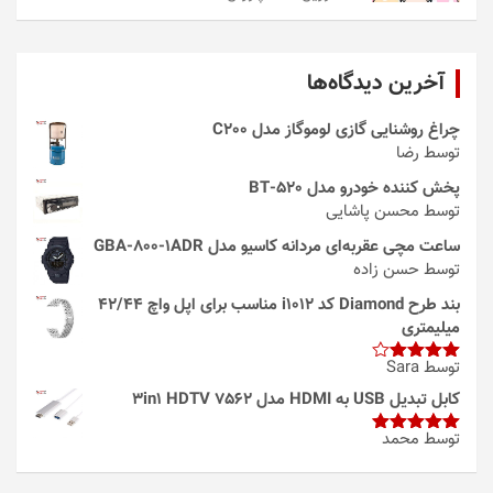
آخرین دیدگاه‌ها
چراغ روشنایی گازی لوموگاز مدل C200
توسط رضا
پخش کننده خودرو مدل 520-BT
توسط محسن پاشایی
ساعت مچی عقربه‌ای مردانه کاسیو مدل GBA-800-1ADR
توسط حسن زاده
بند طرح Diamond کد i1012 مناسب برای اپل واچ 42/44
میلیمتری
توسط Sara
امتیاز
4
از 5
کابل تبدیل USB به HDMI مدل 3in1 HDTV 7562
توسط محمد
امتیاز
5
از
5