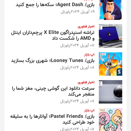
بازی/ Agent Dash؛ سکه‌ها را جمع کنید
09 آوریل 2024
پاورتل
اخبار فناوری
تراشه اسنپدراگون X Elite پرچم‌داران اینتل
و AMD را شکست داد
08 آوریل 2024
پاورتل
اپ بازار
بازی/ Looney Tunes؛ شهری بزرگ بسازید
08 آوریل 2024
پاورتل
اخبار فناوری
سرعت دانلود این گوشی چینی، مغز شما را
منفجر می‌کند
07 آوریل 2024
پاورتل
اپ بازار
بازی/ Pastel Friends؛ آواتارها را به سلیقه
خود طراحی کنید
07 آوریل 2024
پاورتل