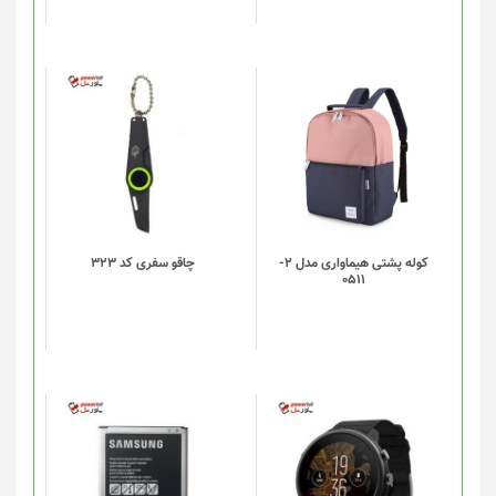
این
محصول
دارای
انواع
مختلفی
می
باشد.
گزینه
کوله پشتی هیماواری مدل 2-
چاقو سفری کد 323
0511
ها
ممکن
است
در
صفحه
محصول
انتخاب
شوند