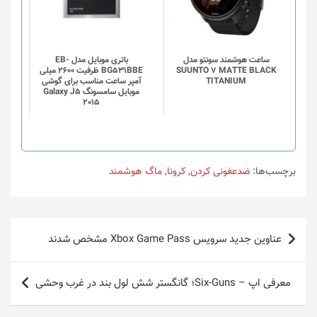
ساعت هوشمند سونتو مدل
باتری موبایل مدل EB-
SUUNTO 7 MATTE BLACK
BG531BBE ظرفیت 2600 میلی
TITANIUM
آمپر ساعت مناسب برای گوشی
موبایل سامسونگ Galaxy J5
2015
برچسب‌ها:
ضدعفونی کردن
,
کرونا
,
ماگ هوشمند
راهبری
عناوین جدید سرویس Xbox Game Pass مشخص شدند
نوشته
معرفی اپ – Six-Guns؛ گانگستر شش لول بند در غرب وحشی