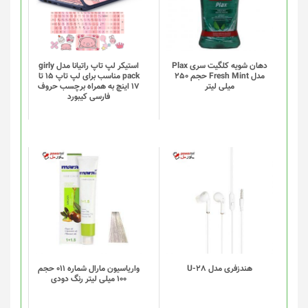
دهان شویه کلگیت سری Plax
استیکر لپ تاپ راتیانا مدل girly
مدل Fresh Mint حجم 250
pack مناسب برای لپ تاپ 15 تا
میلی لیتر
17 اینچ به همراه برچسب حروف
فارسی کیبورد
هندزفری مدل U-28
واریاسیون مارال شماره 011 حجم
100 میلی لیتر رنگ دودی