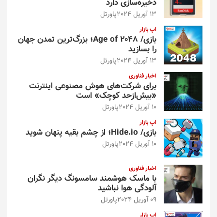
ذخیره‌سازی دارد
13 آوریل 2024
پاورتل
اپ بازار
بازی/ Age of 2048؛ بزرگ‌ترین تمدن جهان
را بسازید
13 آوریل 2024
پاورتل
اخبار فناوری
برای شرکت‌های هوش مصنوعی اینترنت
«بیش‌از‌حد کوچک» است
10 آوریل 2024
پاورتل
اپ بازار
بازی/ Hide.io؛ از چشم بقیه پنهان شوید
10 آوریل 2024
پاورتل
اخبار فناوری
با ماسک هوشمند سامسونگ دیگر نگران
آلودگی هوا نباشید
09 آوریل 2024
پاورتل
اپ بازار