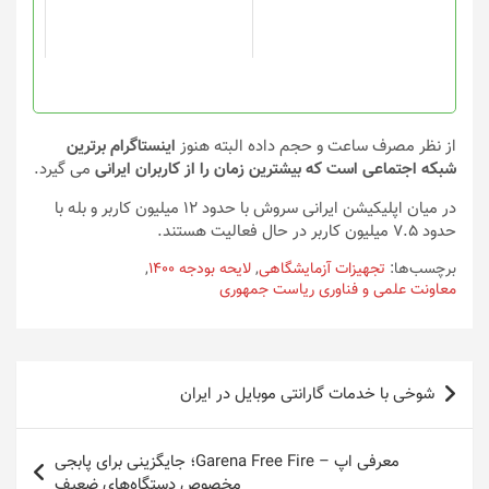
ممکن
ممکن
است
است
در
در
صفحه
صفحه
محصول
محصول
انتخاب
انتخاب
از نظر مصرف ساعت و حجم داده البته هنوز
اینستاگرام برترین
شوند
شوند
شبکه اجتماعی است که بیشترین زمان را از کاربران ایرانی
می گیرد.
در میان اپلیکیشن ایرانی سروش با حدود 12 میلیون کاربر و بله با
حدود 7.5 میلیون کاربر در حال فعالیت هستند.
برچسب‌ها:
تجهیزات آزمایشگاهی
,
لایحه بودجه 1400
,
معاونت علمی و فناوری ریاست جمهوری
راهبری
شوخی با خدمات گارانتی موبایل در ایران
نوشته
معرفی اپ – Garena Free Fire؛ جایگزینی برای پابجی
مخصوص دستگاه‌های ضعیف