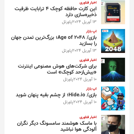
اخبار فناوری
این کارت حافظه کوچک ۴ ترابایت ظرفیت
ذخیره‌سازی دارد
13 آوریل 2024
پاورتل
اپ بازار
بازی/ Age of 2048؛ بزرگ‌ترین تمدن جهان
را بسازید
13 آوریل 2024
پاورتل
اخبار فناوری
برای شرکت‌های هوش مصنوعی اینترنت
«بیش‌از‌حد کوچک» است
10 آوریل 2024
پاورتل
اپ بازار
بازی/ Hide.io؛ از چشم بقیه پنهان شوید
10 آوریل 2024
پاورتل
اخبار فناوری
با ماسک هوشمند سامسونگ دیگر نگران
آلودگی هوا نباشید