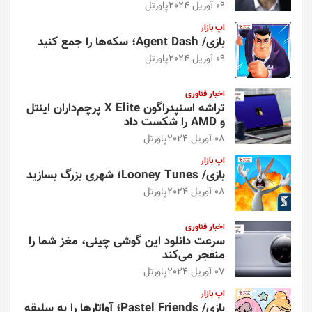
09 آوریل 2024
پاورتل
اپ بازار
بازی/ Agent Dash؛ سکه‌ها را جمع کنید
09 آوریل 2024
پاورتل
اخبار فناوری
تراشه اسنپدراگون X Elite پرچم‌داران اینتل
و AMD را شکست داد
08 آوریل 2024
پاورتل
اپ بازار
بازی/ Looney Tunes؛ شهری بزرگ بسازید
08 آوریل 2024
پاورتل
اخبار فناوری
سرعت دانلود این گوشی چینی، مغز شما را
منفجر می‌کند
07 آوریل 2024
پاورتل
اپ بازار
بازی/ Pastel Friends؛ آواتارها را به سلیقه