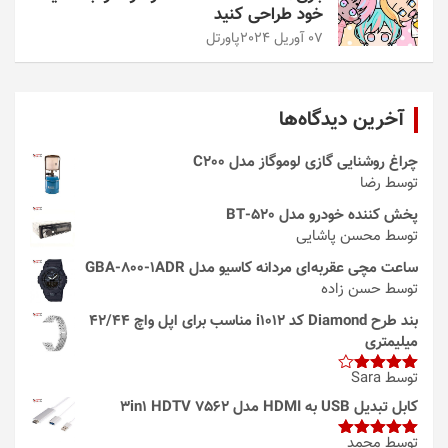
خود طراحی کنید
07 آوریل 2024
پاورتل
آخرین دیدگاه‌ها
چراغ روشنایی گازی لوموگاز مدل C200
توسط رضا
پخش کننده خودرو مدل 520-BT
توسط محسن پاشایی
ساعت مچی عقربه‌ای مردانه کاسیو مدل GBA-800-1ADR
توسط حسن زاده
بند طرح Diamond کد i1012 مناسب برای اپل واچ 42/44
میلیمتری
توسط Sara
امتیاز
4
از 5
کابل تبدیل USB به HDMI مدل 3in1 HDTV 7562
توسط محمد