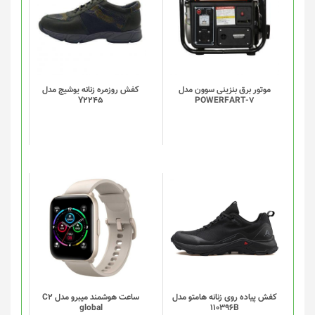
شوند
موتور برق بنزینی سوون مدل
کفش روزمره زنانه یوشیج مدل
Y2245
POWERFART-7
این
این
محصول
محصول
دارای
دارای
انواع
انواع
مختلفی
مختلفی
می
می
باشد.
باشد.
گزینه
گزینه
کفش پیاده روی زنانه هامتو مدل
ساعت هوشمند میبرو مدل C2
global
110396B
ها
ها