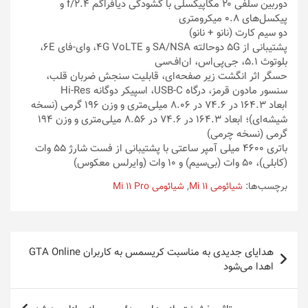
دوربین سلفی ۲۰ مگاپیکسلی با گشودگی دیافراگم f/2.4 و
پیکسل‌های ۰.۸ میکرومتری
دو سیم کارت (نانو + نانو)
پشتیبانی از ۵G دوحالته SA/NSA و ۴G VoLTE، وای-فای ۶E،
بلوتوث ۵.۱، جی‌پی‌اس، ان‌اف‌سی
حسگر اثر انگشت زیر صفحه‌ای، قابلیت سنجش ضربان قلب،
سنسور مادون قرمز، درگاه USB-C، اسپیکر دوگانه Hi-Res
ابعاد ۱۶۴.۳ در ۷۴.۶ در ۸.۰۶ میلی‌متری و وزن ۱۹۶ گرمی (نسخه
شیشه‌ای)؛ ابعاد ۱۶۴.۳ در ۷۴.۶ در ۸.۵۶ میلی‌متری و وزن ۱۹۴
گرمی (نسخه چرمی)
باتری ۴۶۰۰ میلی آمپر ساعتی با پشتیبانی از فست شارژ ۵۵ وات
(کابلی)، ۵۰ وات (بی‌سیم) و ۱۰ وات (وایرلس معکوس)
برچسب‌ها:
شیائومی Mi 11
,
شیائومی Mi 11 Pro
راهبری
هدایای جدیدی به مناسبت کریسمس به کاربران GTA Online
نوشته
اهدا می‌شود