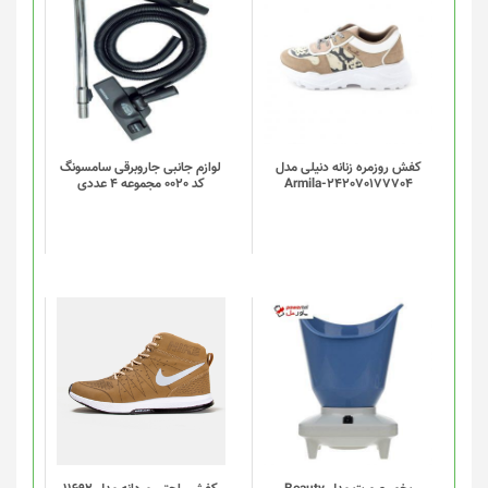
کفش روزمره زنانه دنیلی مدل
لوازم جانبی جاروبرقی سامسونگ
Armila-242070177704
کد 0020 مجموعه 4 عددی
این
محصول
دارای
انواع
مختلفی
می
باشد.