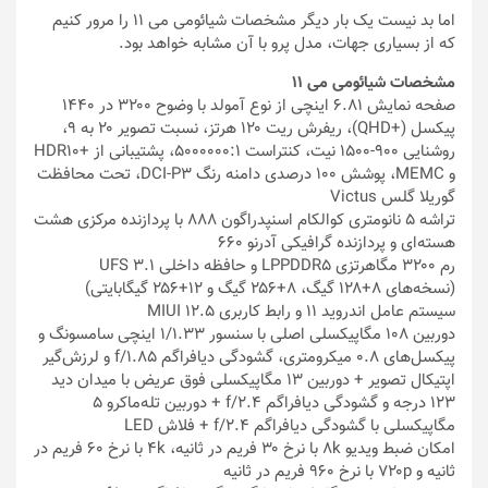
اما بد نیست یک بار دیگر مشخصات شیائومی می ۱۱ را مرور کنیم
که از بسیاری جهات، مدل پرو با آن مشابه خواهد بود.
مشخصات شیائومی می ۱۱
صفحه نمایش ۶.۸۱ اینچی از نوع آمولد با وضوح ۳۲۰۰ در ۱۴۴۰
پیکسل (+QHD)، ریفرش ریت ۱۲۰ هرتز، نسبت تصویر ۲۰ به ۹،
روشنایی ۹۰۰-۱۵۰۰ نیت، کنتراست ۵۰۰۰۰۰۰:۱، پشتیبانی از +HDR10
و MEMC، پوشش ۱۰۰ درصدی دامنه رنگ DCI-P3، تحت محافظت
گوریلا گلس Victus
تراشه ۵ نانومتری کوالکام اسنپدراگون ۸۸۸ با پردازنده مرکزی هشت
هسته‌ای و پردازنده گرافیکی آدرنو ۶۶۰
رم ۳۲۰۰ مگاهرتزی LPPDDR5 و حافظه داخلی UFS 3.1
(نسخه‌های ۸+۱۲۸ گیگ، ۸+۲۵۶ گیگ و ۱۲+۲۵۶ گیگابایتی)
سیستم عامل اندروید ۱۱ و رابط کاربری MIUI 12.5
دوربین ۱۰۸ مگاپیکسلی اصلی با سنسور ۱/۱.۳۳ اینچی سامسونگ و
پیکسل‌های ۰.۸ میکرومتری، گشودگی دیافراگم f/1.85 و لرزش‌گیر
اپتیکال تصویر + دوربین ۱۳ مگاپیکسلی فوق عریض با میدان دید
۱۲۳ درجه و گشودگی دیافراگم f/2.4 + دوربین تله‌ماکرو ۵
مگاپیکسلی با گشودگی دیافراگم f/2.4 + فلاش LED
امکان ضبط ویدیو ۸k با نرخ ۳۰ فریم در ثانیه، ۴k با نرخ ۶۰ فریم در
ثانیه و ۷۲۰p با نرخ ۹۶۰ فریم در ثانیه