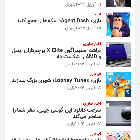
09 آوریل 2024
پاورتل
اپ بازار
بازی/ Agent Dash؛ سکه‌ها را جمع کنید
09 آوریل 2024
پاورتل
اخبار فناوری
تراشه اسنپدراگون X Elite پرچم‌داران اینتل
و AMD را شکست داد
08 آوریل 2024
پاورتل
اپ بازار
بازی/ Looney Tunes؛ شهری بزرگ بسازید
08 آوریل 2024
پاورتل
اخبار فناوری
سرعت دانلود این گوشی چینی، مغز شما را
منفجر می‌کند
07 آوریل 2024
پاورتل
اپ بازار