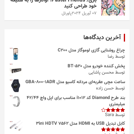
بازی/ Pastel Friends؛ آواتارها را به سلیقه
خود طراحی کنید
07 آوریل 2024
پاورتل
آخرین دیدگاه‌ها
چراغ روشنایی گازی لوموگاز مدل C200
توسط رضا
پخش کننده خودرو مدل 520-BT
توسط محسن پاشایی
ساعت مچی عقربه‌ای مردانه کاسیو مدل GBA-800-1ADR
توسط حسن زاده
بند طرح Diamond کد i1012 مناسب برای اپل واچ 42/44
میلیمتری
توسط Sara
امتیاز
4
از 5
کابل تبدیل USB به HDMI مدل 3in1 HDTV 7562