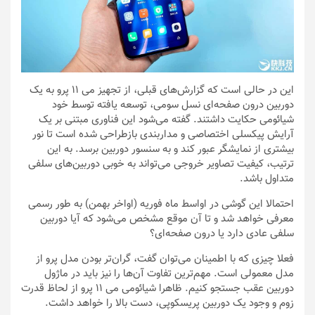
این در حالی است که گزارش‌های قبلی، از تجهیز می ۱۱ پرو به یک
دوربین درون صفحه‌ای نسل سومی، توسعه یافته توسط خود
شیائومی حکایت داشتند. گفته می‌شود این فناوری مبتنی بر یک
آرایش پیکسلی اختصاصی و مداربندی بازطراحی شده است تا نور
بیشتری از نمایشگر عبور کند و به سنسور دوربین برسد. به این
ترتیب، کیفیت تصاویر خروجی می‌تواند به خوبی دوربین‌های سلفی
متداول باشد.
احتمالا این گوشی در اواسط ماه فوریه (اواخر بهمن) به طور رسمی
معرفی خواهد شد و تا آن موقع مشخص می‌شود که آیا دوربین
سلفی عادی دارد یا درون صفحه‌ای؟
فعلا چیزی که با اطمینان می‌توان گفت، گران‌تر بودن مدل پرو از
مدل معمولی است. مهم‌ترین تفاوت آن‌ها را نیز باید در ماژول
دوربین عقب جستجو کنیم. ظاهرا شیائومی می ۱۱ پرو از لحاظ قدرت
زوم و وجود یک دوربین پریسکوپی، دست بالا را خواهد داشت.