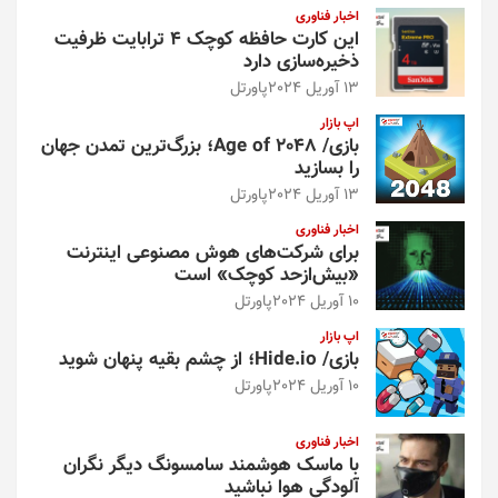
اخبار فناوری
این کارت حافظه کوچک ۴ ترابایت ظرفیت
ذخیره‌سازی دارد
13 آوریل 2024
پاورتل
اپ بازار
بازی/ Age of 2048؛ بزرگ‌ترین تمدن جهان
را بسازید
13 آوریل 2024
پاورتل
اخبار فناوری
برای شرکت‌های هوش مصنوعی اینترنت
«بیش‌از‌حد کوچک» است
10 آوریل 2024
پاورتل
اپ بازار
بازی/ Hide.io؛ از چشم بقیه پنهان شوید
10 آوریل 2024
پاورتل
اخبار فناوری
با ماسک هوشمند سامسونگ دیگر نگران
آلودگی هوا نباشید