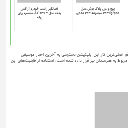
باشد.
باشد.
گزینه
گزینه
پیچ و رول پلاک بوش مدل
آفتابگیر راست خودرو آٰراکس
173tlg/pcs مجموعه 173 عددی
یدک مدل AY-1273 مناسب برای
ها
ها
پراید
ممکن
ممکن
است
است
در
در
صفحه
صفحه
محصول
محصول
انتخاب
انتخاب
قع اصلی‌ترین کار این اپلیکیشن دسترسی به آخرین اخبار موسیقی
شوند
شوند
وط به هنرمندان نیز قرار داده شده است. استفاده از قابلیت‌های این