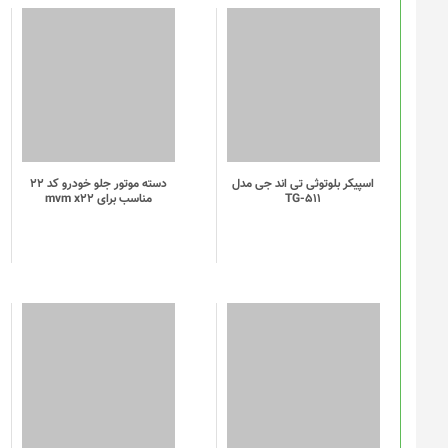
اسپیکر بلوتوثی تی اند جی مدل
دسته موتور جلو خودرو کد 22
TG-511
مناسب برای mvm x22