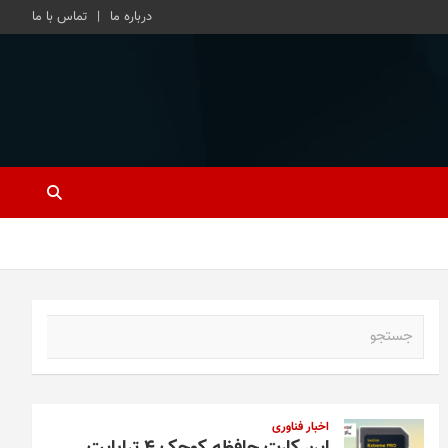
درباره ما
تماس با ما
ج
س
ت
ج
و
اخبار فناوری