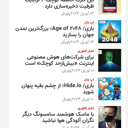
این کارت حافظه کوچک ۴ ترابایت
ظرفیت ذخیره‌سازی دارد
13 آوریل 2024
پاورتل
اپ بازار
بازی/ Age of 2048؛ بزرگ‌ترین تمدن
جهان را بسازید
13 آوریل 2024
پاورتل
اخبار فناوری
برای شرکت‌های هوش مصنوعی
اینترنت «بیش‌از‌حد کوچک» است
10 آوریل 2024
پاورتل
اپ بازار
بازی/ Hide.io؛ از چشم بقیه پنهان
شوید
10 آوریل 2024
پاورتل
اخبار فناوری
با ماسک هوشمند سامسونگ دیگر
نگران آلودگی هوا نباشید