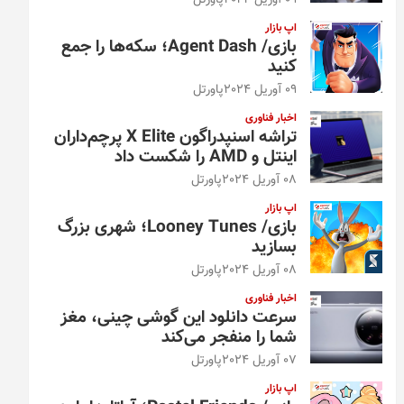
09 آوریل 2024
پاورتل
اپ بازار
بازی/ Agent Dash؛ سکه‌ها را جمع
کنید
09 آوریل 2024
پاورتل
اخبار فناوری
تراشه اسنپدراگون X Elite پرچم‌داران
اینتل و AMD را شکست داد
08 آوریل 2024
پاورتل
اپ بازار
بازی/ Looney Tunes؛ شهری بزرگ
بسازید
08 آوریل 2024
پاورتل
اخبار فناوری
سرعت دانلود این گوشی چینی، مغز
شما را منفجر می‌کند
07 آوریل 2024
پاورتل
اپ بازار