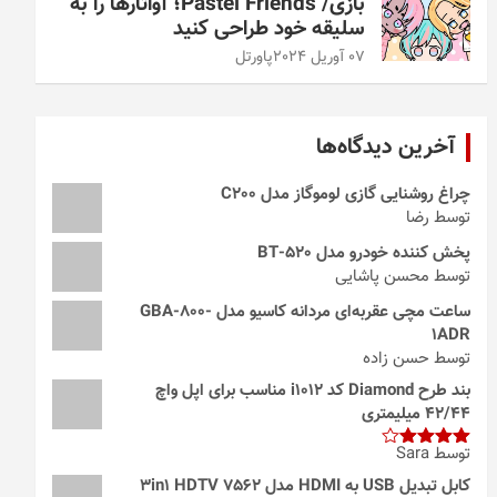
بازی/ Pastel Friends؛ آواتارها را به
سلیقه خود طراحی کنید
07 آوریل 2024
پاورتل
آخرین دیدگاه‌ها
چراغ روشنایی گازی لوموگاز مدل C200
توسط رضا
پخش کننده خودرو مدل 520-BT
توسط محسن پاشایی
ساعت مچی عقربه‌ای مردانه کاسیو مدل GBA-800-
1ADR
توسط حسن زاده
بند طرح Diamond کد i1012 مناسب برای اپل واچ
42/44 میلیمتری
توسط Sara
امتیاز
4
از 5
کابل تبدیل USB به HDMI مدل 3in1 HDTV 7562