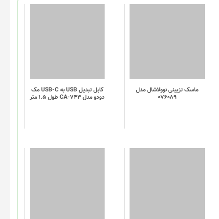
ماسک تزیینی نوولاشال مدل
کابل تبدیل USB به USB-C مک
076089
دودو مدل CA-743 طول 1.5 متر
این
این
محصول
محصول
دارای
دارای
انواع
انواع
مختلفی
مختلفی
می
می