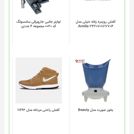
کفش روزمره زنانه دنیلی مدل
لوازم جانبی جاروبرقی سامسونگ
Armila-242070177704
کد 0020 مجموعه 4 عددی
این
محصول
دارای
انواع
مختلفی
می
باشد.
گزینه
بخور صورت مدل Beauty
کفش راحتی مردانه مدل 11692
ها
ممکن
است