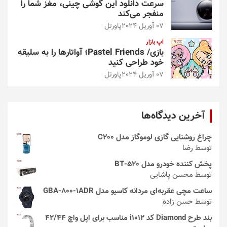
سرعت دانلود این گوشی چینی، مغز شما را
منفجر می‌کند
07 آوریل 2024
پاورتل
اپ بازار
بازی/ Pastel Friends؛ آواتارها را به سلیقه
خود طراحی کنید
07 آوریل 2024
پاورتل
آخرین دیدگاه‌ها
چراغ روشنایی گازی لوموگاز مدل C200
توسط رضا
پخش کننده خودرو مدل 520-BT
توسط محسن پاشایی
ساعت مچی عقربه‌ای مردانه کاسیو مدل GBA-800-1ADR
توسط حسن زاده
بند طرح Diamond کد i1012 مناسب برای اپل واچ 42/44