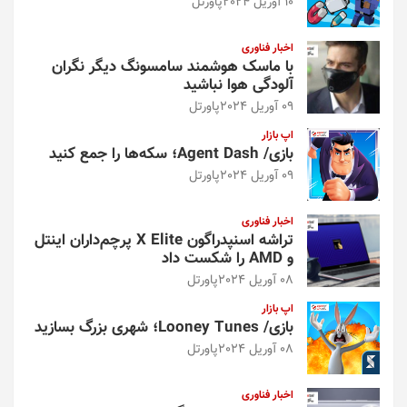
10 آوریل 2024
پاورتل
اخبار فناوری
با ماسک هوشمند سامسونگ دیگر نگران
آلودگی هوا نباشید
09 آوریل 2024
پاورتل
اپ بازار
بازی/ Agent Dash؛ سکه‌ها را جمع کنید
09 آوریل 2024
پاورتل
اخبار فناوری
تراشه اسنپدراگون X Elite پرچم‌داران اینتل
و AMD را شکست داد
08 آوریل 2024
پاورتل
اپ بازار
بازی/ Looney Tunes؛ شهری بزرگ بسازید
08 آوریل 2024
پاورتل
اخبار فناوری