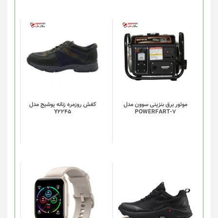
در
صفحه
محصول
انتخاب
شوند
موتور برق بنزینی سوون مدل
کفش روزمره زنانه یوشیج مدل
Y2245
POWERFART-7
این
این
محصول
محصول
دارای
دارای
انواع
انواع
مختلفی
مختلفی