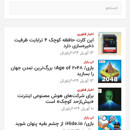
ج
س
ت
ج
و
اخبار فناوری
این کارت حافظه کوچک ۴ ترابایت ظرفیت
ذخیره‌سازی دارد
13 آوریل 2024
پاورتل
اپ بازار
بازی/ Age of 2048؛ بزرگ‌ترین تمدن جهان
را بسازید
13 آوریل 2024
پاورتل
اخبار فناوری
برای شرکت‌های هوش مصنوعی اینترنت
«بیش‌از‌حد کوچک» است
10 آوریل 2024
پاورتل
اپ بازار
بازی/ Hide.io؛ از چشم بقیه پنهان شوید