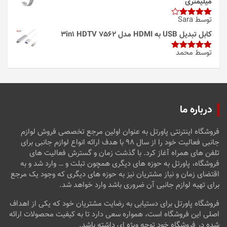
میلیمتری
توسط Sara
امتیاز
4
از 5
کابل تبدیل USB به HDMI مدل 3in1 HDTV 7562
توسط محمد
امتیاز
5
از
5
درباره ما
فروشگاه اینترنتی پاورتل به عنوان اولین مرجع تخصصی فروش لوازم
جانبی فعالیت خود را از سال ۹۸ با هدف ارائه انواع لوازم جانبی برای
تلفن های همراه آغاز کرد. با گذشت زمان و گسترش فعالیت های
فروشگاه، پاورتل به حوزه های دیگری همچون تبلت و … وارد شد و به
اقتضای زمان و نیاز مشتریان نیز به حوزه های دیگری که وجود یک مرجع
برای تهیه لوازم جانبی آن ضروری باشد وارد خواهد شد.
فروشگاه پاورتل برای دستیابی به رضایت مشتریان خود که یکی از اهداف
اصلی این فروشگاه است، همواره سعی دارد تا به کیفیت محصولات ارائه
شده در فروشگاه خود توجه ویژه ای داشته باشد.