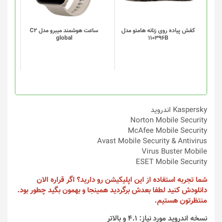
می
می
باشد.
باشد.
گزینه
گزینه
کفش پیاده روی زنانه هامتو مدل
ساعت هوشمند میبرو مدل C2
global
110396B
ها
ها
ممکن
ممکن
است
است
در
در
صفحه
صفحه
محصول
محصول
انتخاب
انتخاب
Kaspersky اندروید
شوند
شوند
Norton Mobile Security
McAfee Mobile Security
Avast Mobile Security & Antivirus
Virus Buster Mobile
ESET Mobile Security
شما تجربه استفاده از این اپلیکیشن رو دارید؟ اگر قراره الان
دانلودش کنید لطفا بعدش برگردید همینجا و بهمون بگید چطور بود.
منتظرتون هستیم.
نسخه اندروید مورد نیاز: 4.1 و بالاتر