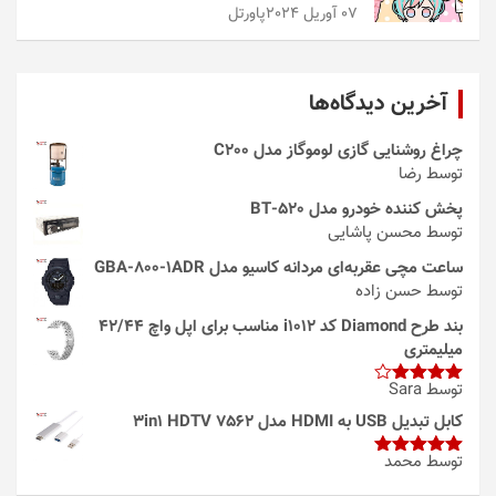
07 آوریل 2024
پاورتل
آخرین دیدگاه‌ها
چراغ روشنایی گازی لوموگاز مدل C200
توسط رضا
پخش کننده خودرو مدل 520-BT
توسط محسن پاشایی
ساعت مچی عقربه‌ای مردانه کاسیو مدل GBA-800-1ADR
توسط حسن زاده
بند طرح Diamond کد i1012 مناسب برای اپل واچ 42/44
میلیمتری
توسط Sara
امتیاز
4
از 5
کابل تبدیل USB به HDMI مدل 3in1 HDTV 7562
توسط محمد
امتیاز
5
از
5