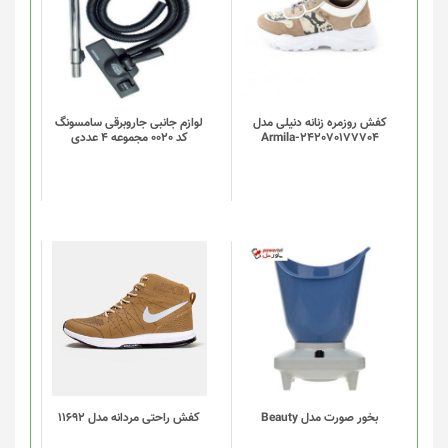
کفش روزمره زنانه دنیلی مدل
لوازم جانبی جاروبرقی سامسونگ
Armila-242070177704
کد 0020 مجموعه 4 عددی
این
محصول
دارای
انواع
مختلفی
می
باشد.
گزینه
بخور صورت مدل Beauty
کفش راحتی مردانه مدل 11692
ها