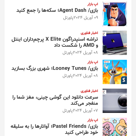
اپ بازار
بازی/ Agent Dash؛ سکه‌ها را جمع کنید
09 آوریل 2024
پاورتل
اخبار فناوری
تراشه اسنپدراگون X Elite پرچم‌داران اینتل
و AMD را شکست داد
08 آوریل 2024
پاورتل
اپ بازار
بازی/ Looney Tunes؛ شهری بزرگ بسازید
08 آوریل 2024
پاورتل
اخبار فناوری
سرعت دانلود این گوشی چینی، مغز شما را
منفجر می‌کند
07 آوریل 2024
پاورتل
اپ بازار
بازی/ Pastel Friends؛ آواتارها را به سلیقه
خود طراحی کنید