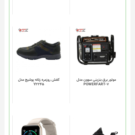
ممکن
است
در
صفحه
محصول
انتخاب
شوند
موتور برق بنزینی سوون مدل
کفش روزمره زنانه یوشیج مدل
Y2245
POWERFART-7
این
این
محصول
محصول