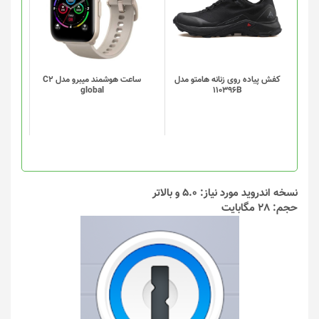
دارای
دارای
انواع
انواع
مختلفی
مختلفی
می
می
باشد.
باشد.
گزینه
گزینه
کفش پیاده روی زنانه هامتو مدل
ساعت هوشمند میبرو مدل C2
global
110396B
ها
ها
ممکن
ممکن
است
است
در
در
صفحه
صفحه
محصول
محصول
انتخاب
انتخاب
نسخه اندروید مورد نیاز: 5.0 و بالاتر
شوند
شوند
حجم: 28 مگابایت