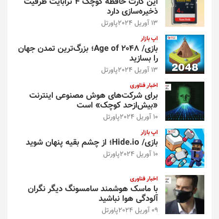
این کارت حافظه کوچک ۴ ترابایت ظرفیت
ذخیره‌سازی دارد
13 آوریل 2024
پاورتل
اپ بازار
بازی/ Age of 2048؛ بزرگ‌ترین تمدن جهان
را بسازید
13 آوریل 2024
پاورتل
اخبار فناوری
برای شرکت‌های هوش مصنوعی اینترنت
«بیش‌از‌حد کوچک» است
10 آوریل 2024
پاورتل
اپ بازار
بازی/ Hide.io؛ از چشم بقیه پنهان شوید
10 آوریل 2024
پاورتل
اخبار فناوری
با ماسک هوشمند سامسونگ دیگر نگران
آلودگی هوا نباشید
09 آوریل 2024
پاورتل