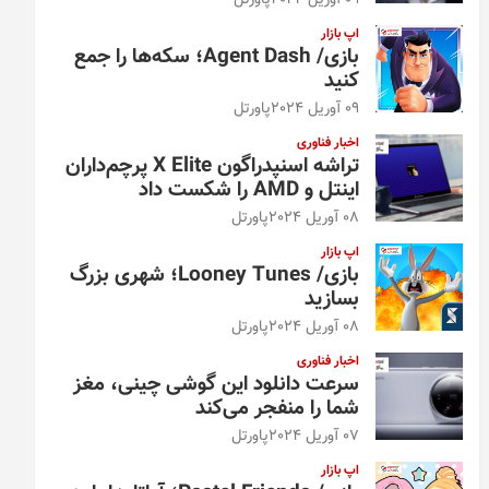
09 آوریل 2024
پاورتل
اپ بازار
بازی/ Agent Dash؛ سکه‌ها را جمع
کنید
09 آوریل 2024
پاورتل
اخبار فناوری
تراشه اسنپدراگون X Elite پرچم‌داران
اینتل و AMD را شکست داد
08 آوریل 2024
پاورتل
اپ بازار
بازی/ Looney Tunes؛ شهری بزرگ
بسازید
08 آوریل 2024
پاورتل
اخبار فناوری
سرعت دانلود این گوشی چینی، مغز
شما را منفجر می‌کند
07 آوریل 2024
پاورتل
اپ بازار