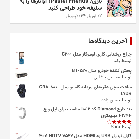
بازی/ Pastel Friends؛ آواتارها را به
سلیقه خود طراحی کنید
07 آوریل 2024
پاورتل
آخرین دیدگاه‌ها
چراغ روشنایی گازی لوموگاز مدل C200
توسط رضا
پخش کننده خودرو مدل 520-BT
توسط محسن پاشایی
ساعت مچی عقربه‌ای مردانه کاسیو مدل GBA-800-
1ADR
توسط حسن زاده
بند طرح Diamond کد i1012 مناسب برای اپل واچ
42/44 میلیمتری
توسط Sara
امتیاز
4
از 5
کابل تبدیل USB به HDMI مدل 3in1 HDTV 7562