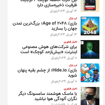
این کارت حافظه کوچک ۴ ترابایت
ظرفیت ذخیره‌سازی دارد
13 آوریل 2024
پاورتل
اپ بازار
بازی/ Age of 2048؛ بزرگ‌ترین تمدن
جهان را بسازید
13 آوریل 2024
پاورتل
اخبار فناوری
برای شرکت‌های هوش مصنوعی
اینترنت «بیش‌از‌حد کوچک» است
10 آوریل 2024
پاورتل
اپ بازار
بازی/ Hide.io؛ از چشم بقیه پنهان
شوید
10 آوریل 2024
پاورتل
اخبار فناوری
با ماسک هوشمند سامسونگ دیگر
نگران آلودگی هوا نباشید