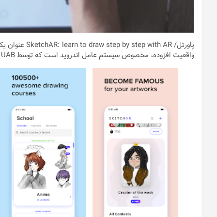
پاورتل
/  step with AR
واقعیت افزوده، مخصوص سیستم عامل اندروید است که توسط SketchAR, UAB توسعه و به صورت رایگان در گوگل پلی منتشر شده است.