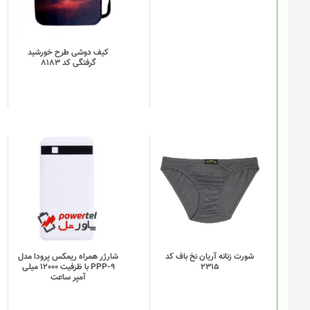
کیف دوشی طرح خورشید
گرفتگی کد 8183
این
محصول
دارای
انواع
مختلفی
می
باشد.
گزینه
شورت زنانه آریان نخ باف کد
شارژر همراه ریمکس پرودا مدل
2315
PPP-9 با ظرفیت 12000 میلی
ها
آمپر ساعت
ممکن
است