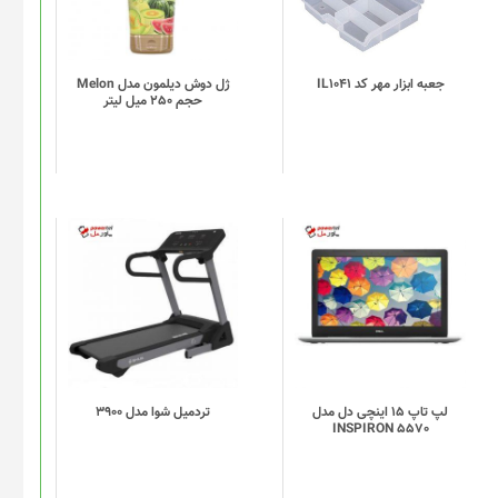
مختلفی
می
باشد.
گزینه
جعبه ابزار مهر کد IL1041
ژل دوش دیلمون مدل Melon
حجم 250 میل لیتر
ها
ممکن
است
در
صفحه
محصول
انتخاب
شوند
لپ تاپ 15 اینچی دل مدل
تردميل شوا مدل 3900
INSPIRON 5570