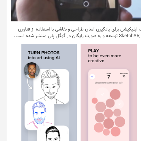
SketchAR: learn to draw step by عنوان یک اپلیکیشن برای یادگیری آسان طراحی و نقاشی با استفاده از فناوری