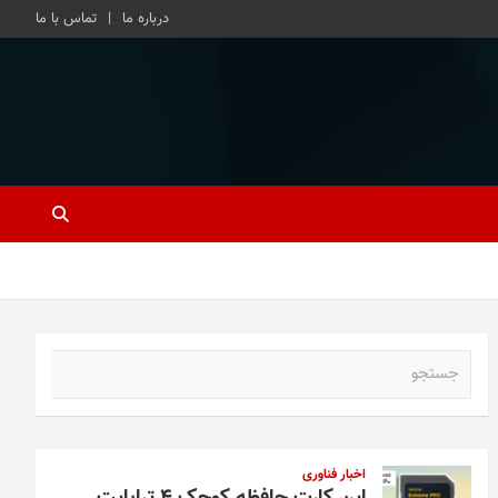
درباره ما
تماس با ما
ج
س
ت
ج
و
اخبار فناوری