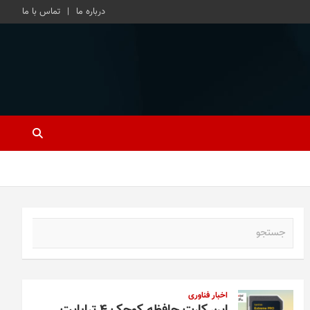
درباره ما
تماس با ما
ج
س
ت
ج
و
اخبار فناوری