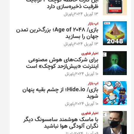
این کارت حافظه کوچک ۴ ترابایت
ظرفیت ذخیره‌سازی دارد
13 آوریل 2024
پاورتل
اپ بازار
بازی/ Age of 2048؛ بزرگ‌ترین تمدن
جهان را بسازید
13 آوریل 2024
پاورتل
اخبار فناوری
برای شرکت‌های هوش مصنوعی
اینترنت «بیش‌از‌حد کوچک» است
10 آوریل 2024
پاورتل
اپ بازار
بازی/ Hide.io؛ از چشم بقیه پنهان
شوید
10 آوریل 2024
پاورتل
اخبار فناوری
با ماسک هوشمند سامسونگ دیگر
نگران آلودگی هوا نباشید