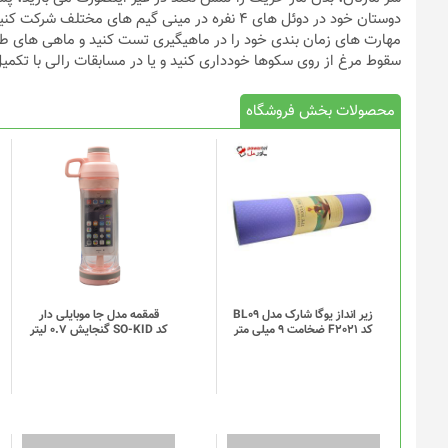
دوستان خود در دوئل های 4 نفره در مینی گیم های مخ
مهارت های زمان بندی خود را در ماهیگیری تست کنید و ماهی های طلایی
سقوط مرغ از روی سکوها خودداری کنید و یا در مسابقات رالی با تکمی
محصولات بخش فروشگاه
این
محصول
دارای
انواع
مختلفی
می
باشد.
گزینه
زیر انداز یوگا شارک مدل BL09
قمقمه مدل جا موبایلی دار
کد F2021 ضخامت 9 میلی متر
کد SO-KID گنجایش 0.7 لیتر
ها
ممکن
است
در
صفحه
محصول