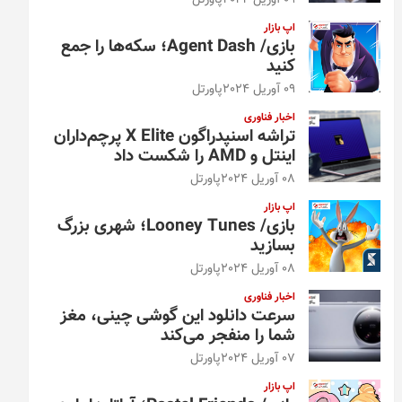
09 آوریل 2024
پاورتل
اپ بازار
بازی/ Agent Dash؛ سکه‌ها را جمع
کنید
09 آوریل 2024
پاورتل
اخبار فناوری
تراشه اسنپدراگون X Elite پرچم‌داران
اینتل و AMD را شکست داد
08 آوریل 2024
پاورتل
اپ بازار
بازی/ Looney Tunes؛ شهری بزرگ
بسازید
08 آوریل 2024
پاورتل
اخبار فناوری
سرعت دانلود این گوشی چینی، مغز
شما را منفجر می‌کند
07 آوریل 2024
پاورتل
اپ بازار