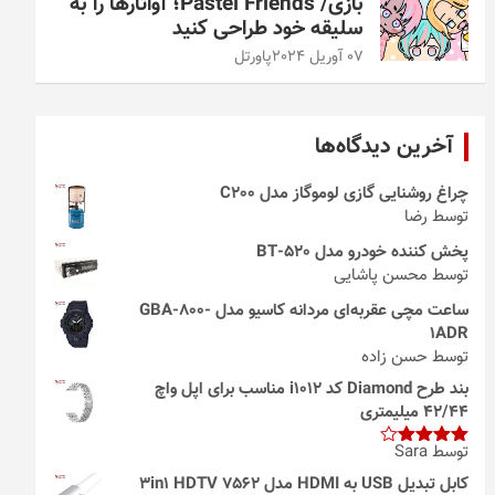
بازی/ Pastel Friends؛ آواتارها را به
سلیقه خود طراحی کنید
07 آوریل 2024
پاورتل
آخرین دیدگاه‌ها
چراغ روشنایی گازی لوموگاز مدل C200
توسط رضا
پخش کننده خودرو مدل 520-BT
توسط محسن پاشایی
ساعت مچی عقربه‌ای مردانه کاسیو مدل GBA-800-
1ADR
توسط حسن زاده
بند طرح Diamond کد i1012 مناسب برای اپل واچ
42/44 میلیمتری
توسط Sara
امتیاز
4
از 5
کابل تبدیل USB به HDMI مدل 3in1 HDTV 7562