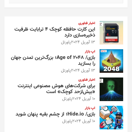
ت
ج
و
اخبار فناوری
این کارت حافظه کوچک ۴ ترابایت ظرفیت
ذخیره‌سازی دارد
13 آوریل 2024
پاورتل
اپ بازار
بازی/ Age of 2048؛ بزرگ‌ترین تمدن جهان
را بسازید
13 آوریل 2024
پاورتل
اخبار فناوری
برای شرکت‌های هوش مصنوعی اینترنت
«بیش‌از‌حد کوچک» است
10 آوریل 2024
پاورتل
اپ بازار
بازی/ Hide.io؛ از چشم بقیه پنهان شوید
10 آوریل 2024
پاورتل