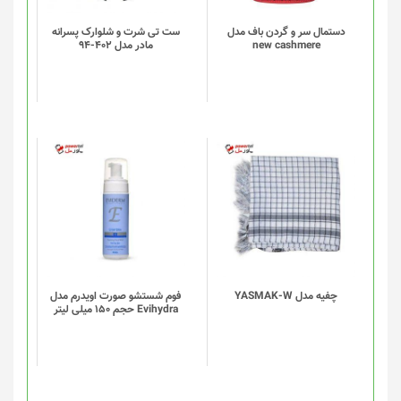
دستمال سر و گردن باف مدل
ست تی شرت و شلوارک پسرانه
new cashmere
مادر مدل 402-94
چفیه مدل YASMAK-W
فوم شستشو صورت اویدرم مدل
Evihydra حجم 150 میلی لیتر