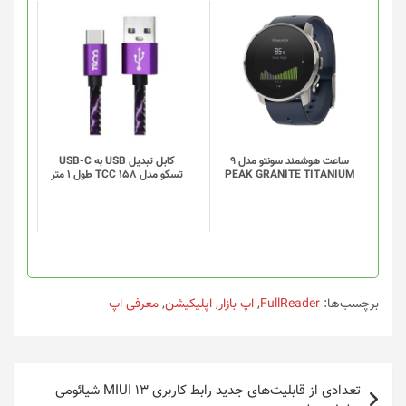
این
محصول
دارای
انواع
مختلفی
می
باشد.
گزینه
ساعت هوشمند سونتو مدل 9
کابل تبدیل USB به USB-C
PEAK GRANITE TITANIUM
تسکو مدل TCC 158 طول 1 متر
ها
ممکن
است
در
صفحه
محصول
انتخاب
برچسب‌ها:
FullReader
,
اپ بازار
,
اپلیکیشن
,
معرفی اپ
شوند
راهبری
تعدادی از قابلیت‌های جدید رابط کاربری MIUI 13 شیائومی
نوشته