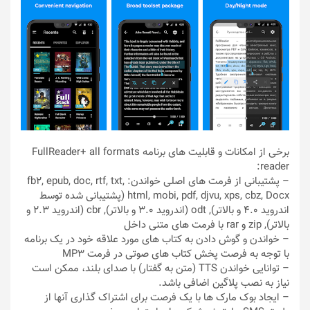
برخی از امکانات و قابلیت های برنامه FullReader+ all formats
reader:
– پشتیبانی از فرمت های اصلی خواندن: fb2, epub, doc, rtf, txt,
html, mobi, pdf, djvu, xps, cbz, Docx (پشتیبانی شده توسط
اندروید 4.0 و بالاتر), odt (اندروید 3.0 و بالاتر), cbr (اندروید 2.3 و
بالاتر), zip و rar با فرمت های متنی داخل
– خواندن و گوش دادن به کتاب های مورد علاقه خود در یک برنامه
با توجه به فرصت پخش کتاب های صوتی در فرمت MP3
– توانایی خواندن TTS (متن به گفتار) با صدای بلند، ممکن است
نیاز به نصب پلاگین اضافی باشد.
– ایجاد بوک مارک ها با یک فرصت برای اشتراک گذاری آنها از