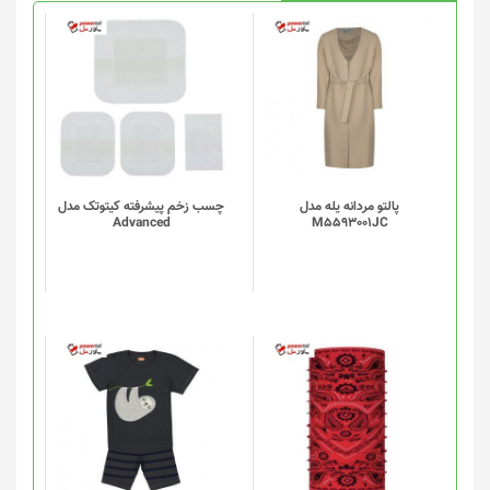
پالتو مردانه یله مدل
چسب زخم پیشرفته کیتوتک مدل
Advanced
M5593001JC