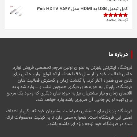
توسط Sara
امتیاز
4
از 5
کابل تبدیل USB به HDMI مدل 3in1 HDTV 7562
توسط محمد
امتیاز
5
از
5
درباره ما
فروشگاه اینترنتی پاورتل به عنوان اولین مرجع تخصصی فروش لوازم
جانبی فعالیت خود را از سال ۹۸ با هدف ارائه انواع لوازم جانبی برای
تلفن های همراه آغاز کرد. با گذشت زمان و گسترش فعالیت های
فروشگاه، پاورتل به حوزه های دیگری همچون تبلت و … وارد شد و به
اقتضای زمان و نیاز مشتریان نیز به حوزه های دیگری که وجود یک مرجع
برای تهیه لوازم جانبی آن ضروری باشد وارد خواهد شد.
فروشگاه پاورتل برای دستیابی به رضایت مشتریان خود که یکی از اهداف
اصلی این فروشگاه است، همواره سعی دارد تا به کیفیت محصولات ارائه
شده در فروشگاه خود توجه ویژه ای داشته باشد.