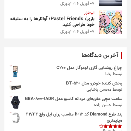
07 آوریل 2024
پاورتل
اپ بازار
بازی/ Pastel Friends؛ آواتارها را به سلیقه
خود طراحی کنید
07 آوریل 2024
پاورتل
آخرین دیدگاه‌ها
چراغ روشنایی گازی لوموگاز مدل C200
توسط رضا
پخش کننده خودرو مدل 520-BT
توسط محسن پاشایی
ساعت مچی عقربه‌ای مردانه کاسیو مدل GBA-800-1ADR
توسط حسن زاده
بند طرح Diamond کد i1012 مناسب برای اپل واچ 42/44
میلیمتری