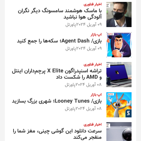
اخبار فناوری
با ماسک هوشمند سامسونگ دیگر نگران
آلودگی هوا نباشید
09 آوریل 2024
پاورتل
اپ بازار
بازی/ Agent Dash؛ سکه‌ها را جمع کنید
09 آوریل 2024
پاورتل
اخبار فناوری
تراشه اسنپدراگون X Elite پرچم‌داران اینتل
و AMD را شکست داد
08 آوریل 2024
پاورتل
اپ بازار
بازی/ Looney Tunes؛ شهری بزرگ بسازید
08 آوریل 2024
پاورتل
اخبار فناوری
سرعت دانلود این گوشی چینی، مغز شما را
منفجر می‌کند