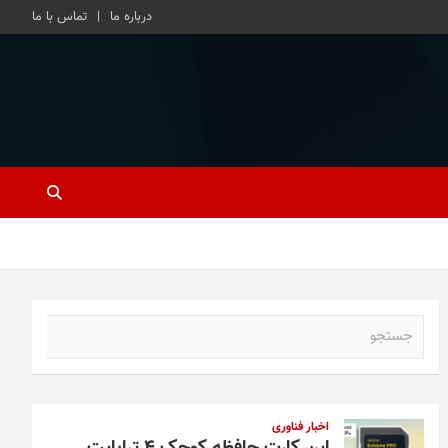
درباره ما
تماس با ما
ج
س
ت
ج
و
اخبار فناوری