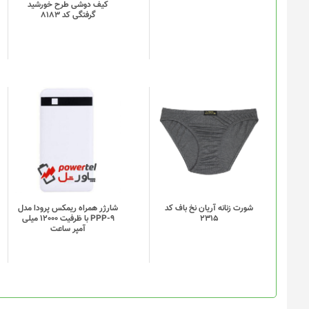
کیف دوشی طرح خورشید
گرفتگی کد 8183
این
محصول
دارای
انواع
مختلفی
می
باشد.
گزینه
شورت زنانه آریان نخ باف کد
شارژر همراه ریمکس پرودا مدل
2315
PPP-9 با ظرفیت 12000 میلی
ها
آمپر ساعت
ممکن
است
در
صفحه
محصول