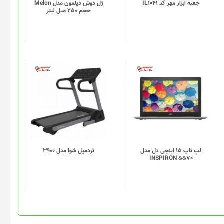
گزینه
جعبه ابزار مهر کد IL1041
ژل دوش دیلمون مدل Melon
حجم 250 میل لیتر
ها
ممکن
است
در
صفحه
محصول
انتخاب
شوند
لپ تاپ 15 اینچی دل مدل
تردميل شوا مدل 3900
INSPIRON 5570