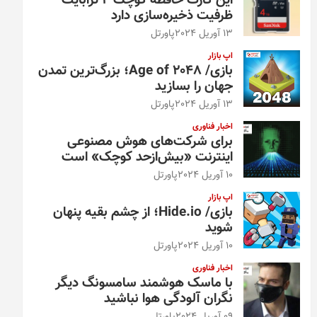
این کارت حافظه کوچک ۴ ترابایت
ظرفیت ذخیره‌سازی دارد
13 آوریل 2024
پاورتل
اپ بازار
بازی/ Age of 2048؛ بزرگ‌ترین تمدن
جهان را بسازید
13 آوریل 2024
پاورتل
اخبار فناوری
برای شرکت‌های هوش مصنوعی
اینترنت «بیش‌از‌حد کوچک» است
10 آوریل 2024
پاورتل
اپ بازار
بازی/ Hide.io؛ از چشم بقیه پنهان
شوید
10 آوریل 2024
پاورتل
اخبار فناوری
با ماسک هوشمند سامسونگ دیگر
نگران آلودگی هوا نباشید