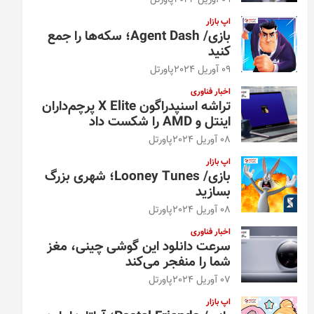
09 آوریل 2024
پاورتل
اپ بازار
بازی/ Agent Dash؛ سکه‌ها را جمع
کنید
09 آوریل 2024
پاورتل
اخبار فناوری
تراشه اسنپدراگون X Elite پرچم‌داران
اینتل و AMD را شکست داد
08 آوریل 2024
پاورتل
اپ بازار
بازی/ Looney Tunes؛ شهری بزرگ
بسازید
08 آوریل 2024
پاورتل
اخبار فناوری
سرعت دانلود این گوشی چینی، مغز
شما را منفجر می‌کند
07 آوریل 2024
پاورتل
اپ بازار