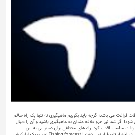
قات فراغت می باشد؛ گرچه باید بگوییم ماهیگیری نه تنها یک راه سالم
ود! اگر شما نیز جزو علاقه مندان به ماهیگیری باشید و آن را دنبال
در وقت مناسب اقدام کرد. راه های مختلفی برای دسترسی به این
اطلاعات وجود دارد که متاسفانه بسیاری از آنها جزئیات را با دقت بالایی در اختیار تان قرار نمی دهند! Fishing forecast عنوان یک اپلیکیشن