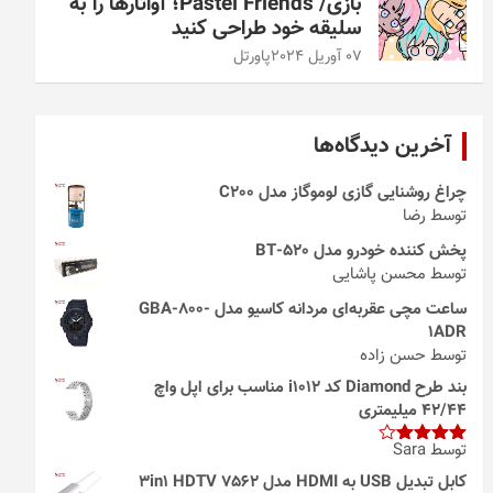
بازی/ Pastel Friends؛ آواتارها را به
سلیقه خود طراحی کنید
07 آوریل 2024
پاورتل
آخرین دیدگاه‌ها
چراغ روشنایی گازی لوموگاز مدل C200
توسط رضا
پخش کننده خودرو مدل 520-BT
توسط محسن پاشایی
ساعت مچی عقربه‌ای مردانه کاسیو مدل GBA-800-
1ADR
توسط حسن زاده
بند طرح Diamond کد i1012 مناسب برای اپل واچ
42/44 میلیمتری
توسط Sara
امتیاز
4
از 5
کابل تبدیل USB به HDMI مدل 3in1 HDTV 7562