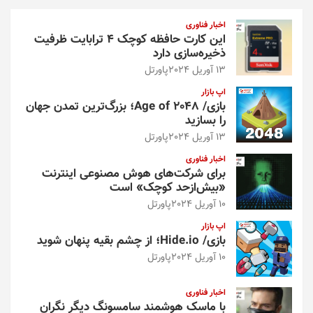
و
اخبار فناوری
این کارت حافظه کوچک ۴ ترابایت ظرفیت
ذخیره‌سازی دارد
13 آوریل 2024
پاورتل
اپ بازار
بازی/ Age of 2048؛ بزرگ‌ترین تمدن جهان
را بسازید
13 آوریل 2024
پاورتل
اخبار فناوری
برای شرکت‌های هوش مصنوعی اینترنت
«بیش‌از‌حد کوچک» است
10 آوریل 2024
پاورتل
اپ بازار
بازی/ Hide.io؛ از چشم بقیه پنهان شوید
10 آوریل 2024
پاورتل
اخبار فناوری
با ماسک هوشمند سامسونگ دیگر نگران