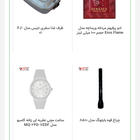
ادو پرفیوم مردانه ورساچه مدل
ظرف غذا سفری تتیس مدل FJ-
Eros Flame حجم 100 میلی لیتر
01
چراغ قوه بایلونگ مدل 8510
ساعت مچی عقربه ای زنانه کاسیو
مدل MQ-24D-7EDF