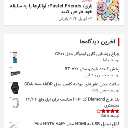
اپ بازار
بازی/ Pastel Friends؛ آواتارها را به سلیقه
خود طراحی کنید
07 آوریل 2024
پاورتل
آخرین دیدگاه‌ها
چراغ روشنایی گازی لوموگاز مدل C200
توسط رضا
پخش کننده خودرو مدل 520-BT
توسط محسن پاشایی
ساعت مچی عقربه‌ای مردانه کاسیو مدل GBA-800-1ADR
توسط حسن زاده
بند طرح Diamond کد i1012 مناسب برای اپل واچ 42/44
میلیمتری
توسط Sara
امتیاز
4
از 5
کابل تبدیل USB به HDMI مدل 3in1 HDTV 7562