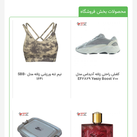
محصولات بخش فروشگاه
این
محصول
دارای
انواع
مختلفی
می
باشد.
گزینه
کفش راحتی زنانه آدیداس مدل
نیم تنه ورزشی زنانه مدل SBB-
1641
EF2829 Yeezy Boost 700
ها
ممکن
است
در
صفحه
محصول
انتخاب
شوند