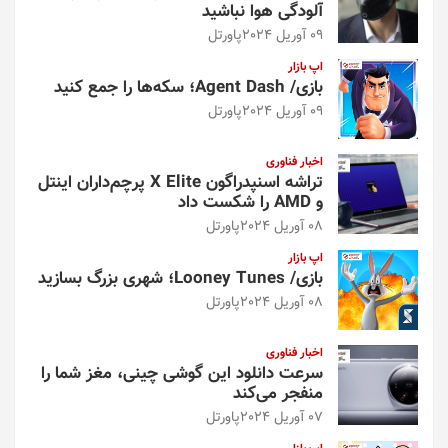
آلودگی هوا نباشید
09 آوریل 2024
پاورتل
اپ بازار
بازی/ Agent Dash؛ سکه‌ها را جمع کنید
09 آوریل 2024
پاورتل
اخبار فناوری
تراشه اسنپدراگون X Elite پرچم‌داران اینتل
و AMD را شکست داد
08 آوریل 2024
پاورتل
اپ بازار
بازی/ Looney Tunes؛ شهری بزرگ بسازید
08 آوریل 2024
پاورتل
اخبار فناوری
سرعت دانلود این گوشی چینی، مغز شما را
منفجر می‌کند
07 آوریل 2024
پاورتل