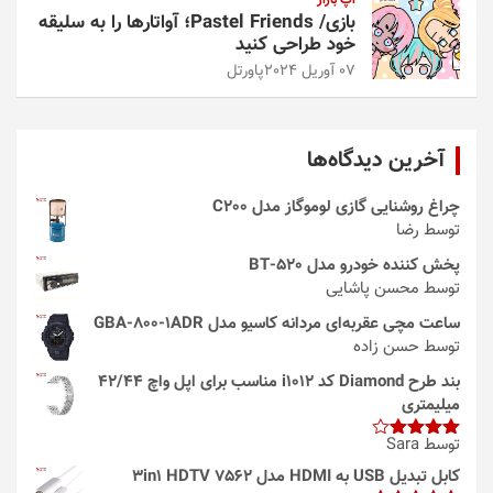
بازی/ Pastel Friends؛ آواتارها را به سلیقه
خود طراحی کنید
07 آوریل 2024
پاورتل
آخرین دیدگاه‌ها
چراغ روشنایی گازی لوموگاز مدل C200
توسط رضا
پخش کننده خودرو مدل 520-BT
توسط محسن پاشایی
ساعت مچی عقربه‌ای مردانه کاسیو مدل GBA-800-1ADR
توسط حسن زاده
بند طرح Diamond کد i1012 مناسب برای اپل واچ 42/44
میلیمتری
توسط Sara
امتیاز
4
از 5
کابل تبدیل USB به HDMI مدل 3in1 HDTV 7562