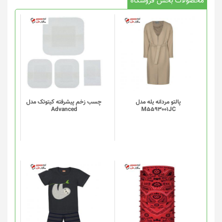
محصولات بخش فروشگاه
پالتو مردانه یله مدل
چسب زخم پیشرفته کیتوتک مدل
Advanced
M5593001JC