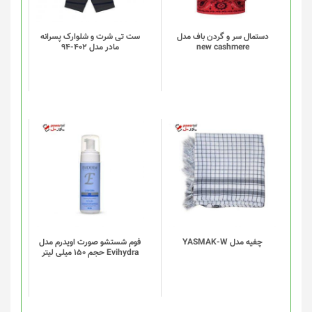
دستمال سر و گردن باف مدل
ست تی شرت و شلوارک پسرانه
new cashmere
مادر مدل 402-94
چفیه مدل YASMAK-W
فوم شستشو صورت اویدرم مدل
Evihydra حجم 150 میلی لیتر