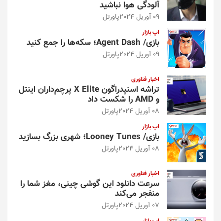
آلودگی هوا نباشید
09 آوریل 2024
پاورتل
اپ بازار
بازی/ Agent Dash؛ سکه‌ها را جمع کنید
09 آوریل 2024
پاورتل
اخبار فناوری
تراشه اسنپدراگون X Elite پرچم‌داران اینتل
و AMD را شکست داد
08 آوریل 2024
پاورتل
اپ بازار
بازی/ Looney Tunes؛ شهری بزرگ بسازید
08 آوریل 2024
پاورتل
اخبار فناوری
سرعت دانلود این گوشی چینی، مغز شما را
منفجر می‌کند
07 آوریل 2024
پاورتل
اپ بازار