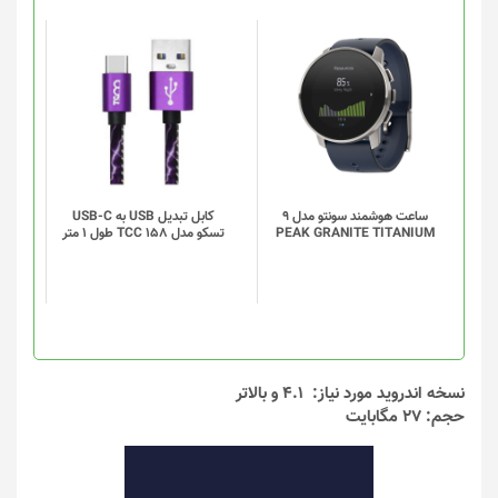
این
محصول
دارای
انواع
مختلفی
می
باشد.
گزینه
ساعت هوشمند سونتو مدل 9
کابل تبدیل USB به USB-C
PEAK GRANITE TITANIUM
تسکو مدل TCC 158 طول 1 متر
ها
ممکن
است
در
صفحه
محصول
انتخاب
نسخه اندروید مورد نیاز: 4.1 و بالاتر
شوند
حجم: 27 مگابایت