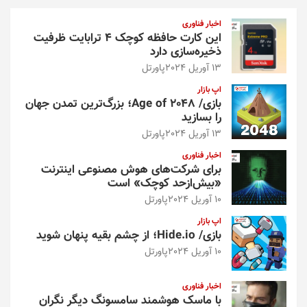
و
اخبار فناوری
این کارت حافظه کوچک ۴ ترابایت ظرفیت
ذخیره‌سازی دارد
13 آوریل 2024
پاورتل
اپ بازار
بازی/ Age of 2048؛ بزرگ‌ترین تمدن جهان
را بسازید
13 آوریل 2024
پاورتل
اخبار فناوری
برای شرکت‌های هوش مصنوعی اینترنت
«بیش‌از‌حد کوچک» است
10 آوریل 2024
پاورتل
اپ بازار
بازی/ Hide.io؛ از چشم بقیه پنهان شوید
10 آوریل 2024
پاورتل
اخبار فناوری
با ماسک هوشمند سامسونگ دیگر نگران