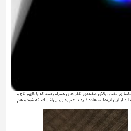
ازی Energy Ring وEnergy Bar به سراغ زیباسازی فضای بالای صفحه‌ی تلفن‌های همراه رفتند که با ظهور ناچ و
د از این اپ‌ها استفاده کنید تا هم به زیبایی‌اش اضافه شود و هم