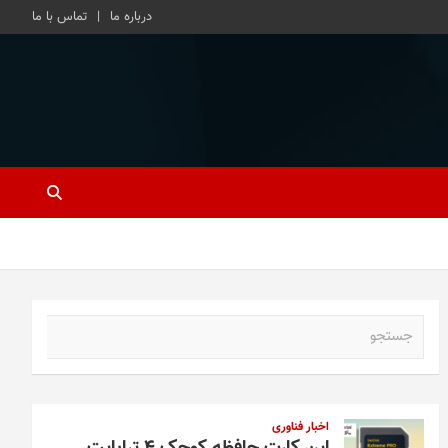
درباره ما
تماس با ما
ج
س
ت
ج
و
اخبار فناوری