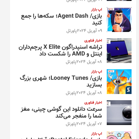
09 آوریل 2024
پاورتل
اپ بازار
بازی/ Agent Dash؛ سکه‌ها را جمع
کنید
09 آوریل 2024
پاورتل
اخبار فناوری
تراشه اسنپدراگون X Elite پرچم‌داران
اینتل و AMD را شکست داد
08 آوریل 2024
پاورتل
اپ بازار
بازی/ Looney Tunes؛ شهری بزرگ
بسازید
08 آوریل 2024
پاورتل
اخبار فناوری
سرعت دانلود این گوشی چینی، مغز
شما را منفجر می‌کند
07 آوریل 2024
پاورتل
اپ بازار