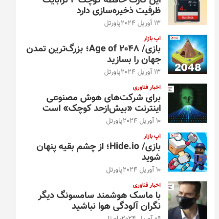
این کارت حافظه کوچک ۴ ترابایت
ظرفیت ذخیره‌سازی دارد
13 آوریل 2024
پاورتل
اپ بازار
بازی/ Age of 2048؛ بزرگ‌ترین تمدن
جهان را بسازید
13 آوریل 2024
پاورتل
اخبار فناوری
برای شرکت‌های هوش مصنوعی
اینترنت «بیش‌از‌حد کوچک» است
10 آوریل 2024
پاورتل
اپ بازار
بازی/ Hide.io؛ از چشم بقیه پنهان
شوید
10 آوریل 2024
پاورتل
اخبار فناوری
با ماسک هوشمند سامسونگ دیگر
نگران آلودگی هوا نباشید