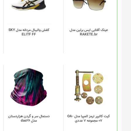
انواع
مختلفی
می
باشد.
گزینه
عینک آفتابی ایس برلین مدل
کفش والیبال مردانه مدل SKY
ELITF FF
RAKETE.br
ها
ممکن
است
در
صفحه
محصول
انتخاب
این
شوند
محصول
دارای
انواع
مختلفی
می
باشد.
گزینه
کیت کالیپر ترمز المپیا مدل OA-
دستمال سر و گردن هزاردستان
07 مجموعه 7 عددی
مدل das26
ها
ممکن