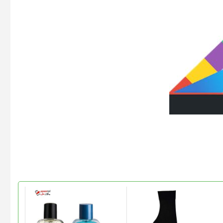
این
محصول
دارای