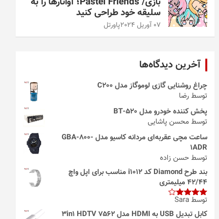
بازی/ Pastel Friends؛ آواتارها را به
سلیقه خود طراحی کنید
07 آوریل 2024
پاورتل
آخرین دیدگاه‌ها
چراغ روشنایی گازی لوموگاز مدل C200
توسط رضا
پخش کننده خودرو مدل 520-BT
توسط محسن پاشایی
ساعت مچی عقربه‌ای مردانه کاسیو مدل GBA-800-
1ADR
توسط حسن زاده
بند طرح Diamond کد i1012 مناسب برای اپل واچ
42/44 میلیمتری
توسط Sara
امتیاز
4
از 5
کابل تبدیل USB به HDMI مدل 3in1 HDTV 7562