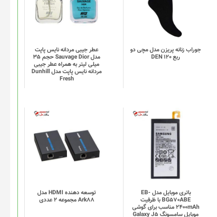
انواع
مختلفی
می
باشد.
گزینه
جوراب زنانه پریزن مدل مچی دو
عطر جیبی مردانه نایس پاپت
ربع DEN 120
مدل Sauvage Dior حجم 35
ها
میلی لیتر به همراه عطر جیبی
ممکن
مردانه نایس پاپت مدل Dunhill
Fresh
است
در
صفحه
محصول
انتخاب
شوند
باتری موبایل مدل EB-
توسعه دهنده HDMI مدل
BG570ABE با ظرفیت
Ark88 مجموعه 2 عددی
2400mAh مناسب برای گوشی
موبایل سامسونگ Galaxy J5