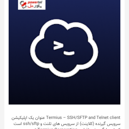
Termius – SSH/SFTP and Telnet client عنوان یک اپلیکیشن
سرویس گیرنده (کلاینت) از سرویس های تلنت و ssh/sftp است