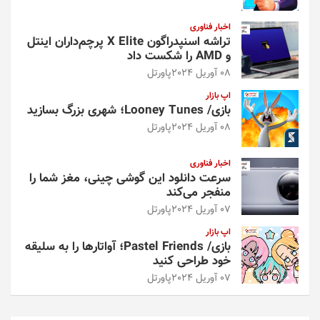
اخبار فناوری
تراشه اسنپدراگون X Elite پرچم‌داران اینتل
و AMD را شکست داد
08 آوریل 2024
پاورتل
اپ بازار
بازی/ Looney Tunes؛ شهری بزرگ بسازید
08 آوریل 2024
پاورتل
اخبار فناوری
سرعت دانلود این گوشی چینی، مغز شما را
منفجر می‌کند
07 آوریل 2024
پاورتل
اپ بازار
بازی/ Pastel Friends؛ آواتارها را به سلیقه
خود طراحی کنید
07 آوریل 2024
پاورتل