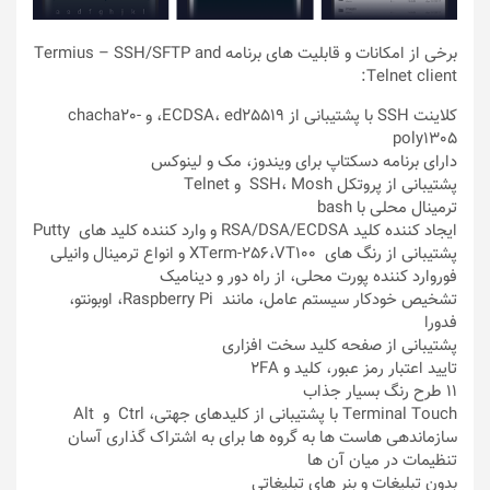
برخی از امکانات و قابلیت های برنامه Termius – SSH/SFTP and
Telnet client:
کلاینت SSH با پشتیبانی از ECDSA، ed25519، و chacha20-
poly1305
دارای برنامه دسکتاپ برای ویندوز، مک و لینوکس
پشتیبانی از پروتکل SSH، Mosh و Telnet
ترمینال محلی با bash
ایجاد کننده کلید RSA/DSA/ECDSA و وارد کننده کلید های Putty
پشتیبانی از رنگ های XTerm-256،VT100‌ و انواع ترمینال وانیلی
فوروارد کننده پورت محلی، از راه دور و دینامیک
تشخیص خودکار سیستم عامل، مانند Raspberry Pi، اوبونتو،
فدورا
پشتیبانی از صفحه کلید سخت افزاری
تایید اعتبار رمز عبور، کلید و 2FA
11 طرح رنگ بسیار جذاب
Terminal Touch با پشتیبانی از کلیدهای جهتی، Ctrl و Alt
سازماندهی هاست ها به گروه ها برای به اشتراک گذاری آسان
تنظیمات در میان آن ها
بدون تبلیغات و بنر های تبلیغاتی