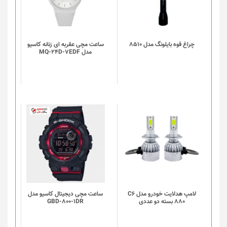
چراغ قوه بایلونگ مدل 8510
ساعت مچی عقربه ای زنانه کاسیو
مدل MQ-24D-7EDF
لامپ هدلایت خودرو مدل C6
ساعت مچی دیجیتال کاسیو مدل
880 بسته دو عددی
GBD-800-1DR