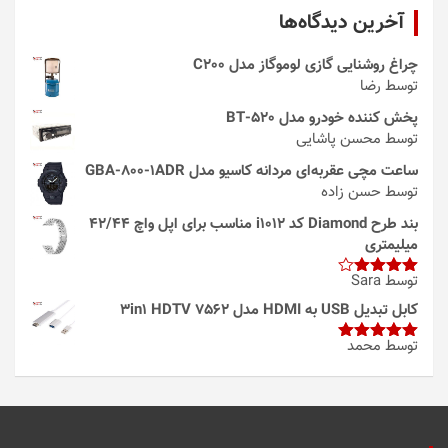
آخرین دیدگاه‌ها
چراغ روشنایی گازی لوموگاز مدل C200
توسط رضا
پخش کننده خودرو مدل 520-BT
توسط محسن پاشایی
ساعت مچی عقربه‌ای مردانه کاسیو مدل GBA-800-1ADR
توسط حسن زاده
بند طرح Diamond کد i1012 مناسب برای اپل واچ 42/44
میلیمتری
توسط Sara
امتیاز
4
از 5
کابل تبدیل USB به HDMI مدل 3in1 HDTV 7562
توسط محمد
امتیاز
5
از
5