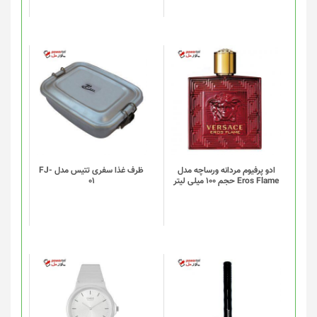
است
در
صفحه
محصول
انتخاب
شوند
ادو پرفیوم مردانه ورساچه مدل
ظرف غذا سفری تتیس مدل FJ-
Eros Flame حجم 100 میلی لیتر
01