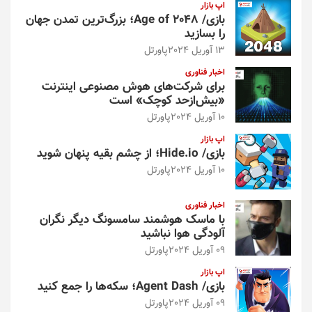
اپ بازار
بازی/ Age of 2048؛ بزرگ‌ترین تمدن جهان
را بسازید
13 آوریل 2024
پاورتل
اخبار فناوری
برای شرکت‌های هوش مصنوعی اینترنت
«بیش‌از‌حد کوچک» است
10 آوریل 2024
پاورتل
اپ بازار
بازی/ Hide.io؛ از چشم بقیه پنهان شوید
10 آوریل 2024
پاورتل
اخبار فناوری
با ماسک هوشمند سامسونگ دیگر نگران
آلودگی هوا نباشید
09 آوریل 2024
پاورتل
اپ بازار
بازی/ Agent Dash؛ سکه‌ها را جمع کنید
09 آوریل 2024
پاورتل