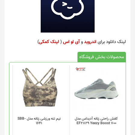
لینک دانلود برای
اندروید
و
آی او اس
(
لینک کمکی
)
محصولات بخش فروشگاه
این
محصول
دارای
انواع
مختلفی
می
باشد.
گزینه
کفش راحتی زنانه آدیداس مدل
نیم تنه ورزشی زنانه مدل SBB-
1641
EF2829 Yeezy Boost 700
ها
ممکن