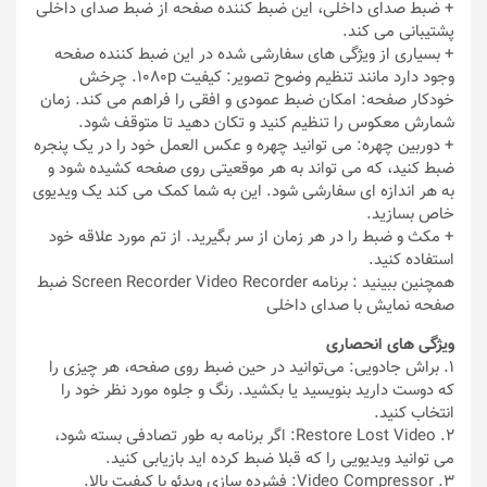
+ ضبط صدای داخلی، این ضبط کننده صفحه از ضبط صدای داخلی
پشتیبانی می کند.
+ بسیاری از ویژگی های سفارشی شده در این ضبط کننده صفحه
وجود دارد مانند تنظیم وضوح تصویر: کیفیت 1080p. چرخش
خودکار صفحه: امکان ضبط عمودی و افقی را فراهم می کند. زمان
شمارش معکوس را تنظیم کنید و تکان دهید تا متوقف شود.
+ دوربین چهره: می توانید چهره و عکس العمل خود را در یک پنجره
ضبط کنید، که می تواند به هر موقعیتی روی صفحه کشیده شود و
به هر اندازه ای سفارشی شود. این به شما کمک می کند یک ویدیوی
خاص بسازید.
+ مکث و ضبط را در هر زمان از سر بگیرید. از تم مورد علاقه خود
استفاده کنید.
همچنین ببینید : برنامه Screen Recorder Video Recorder ضبط
صفحه نمایش با صدای داخلی
ویژگی های انحصاری
1. براش جادویی: می‌توانید در حین ضبط روی صفحه، هر چیزی را
که دوست دارید بنویسید یا بکشید. رنگ و جلوه مورد نظر خود را
انتخاب کنید.
2. Restore Lost Video: اگر برنامه به طور تصادفی بسته شود،
می توانید ویدیویی را که قبلا ضبط کرده اید بازیابی کنید.
3. Video Compressor: فشرده سازی ویدئو با کیفیت بالا.