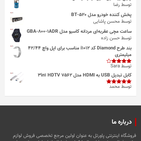
توسط رضا
پخش کننده خودرو مدل 520-BT
توسط محسن پاشایی
ساعت مچی عقربه‌ای مردانه کاسیو مدل GBA-800-1ADR
توسط حسن زاده
بند طرح Diamond کد i1012 مناسب برای اپل واچ 42/44
میلیمتری
توسط Sara
امتیاز
4
از 5
کابل تبدیل USB به HDMI مدل 3in1 HDTV 7562
توسط محمد
امتیاز
5
از
5
درباره ما
فروشگاه اینترنتی پاورتل به عنوان اولین مرجع تخصصی فروش لوازم