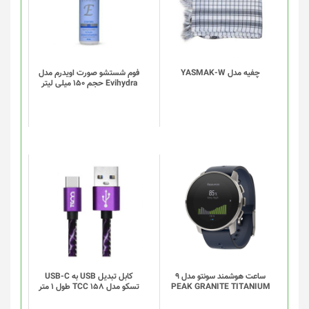
چفیه مدل YASMAK-W
فوم شستشو صورت اویدرم مدل
Evihydra حجم 150 میلی لیتر
این
محصول
دارای
انواع
مختلفی
می
باشد.
گزینه
ساعت هوشمند سونتو مدل 9
کابل تبدیل USB به USB-C
PEAK GRANITE TITANIUM
تسکو مدل TCC 158 طول 1 متر
ها
ممکن