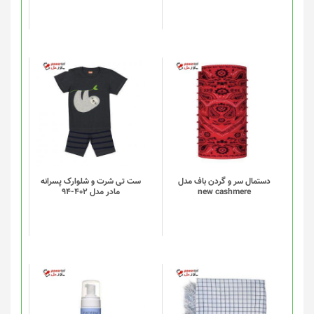
دستمال سر و گردن باف مدل
ست تی شرت و شلوارک پسرانه
new cashmere
مادر مدل 402-94