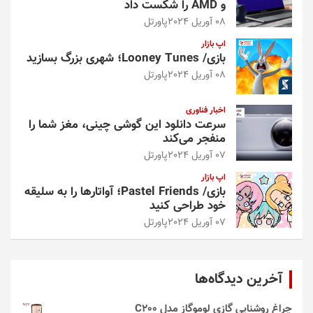
و AMD را شکست داد
08 آوریل 2024
پاورتل
اپ بازار
بازی/ Looney Tunes؛ شهری بزرگ بسازید
08 آوریل 2024
پاورتل
اخبار فناوری
سرعت دانلود این گوشی چینی، مغز شما را
منفجر می‌کند
07 آوریل 2024
پاورتل
اپ بازار
بازی/ Pastel Friends؛ آواتارها را به سلیقه
خود طراحی کنید
07 آوریل 2024
پاورتل
آخرین دیدگاه‌ها
چراغ روشنایی گازی لوموگاز مدل C200