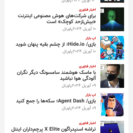
13 آوریل 2024
پاورتل
اخبار فناوری
برای شرکت‌های هوش مصنوعی اینترنت
«بیش‌از‌حد کوچک» است
10 آوریل 2024
پاورتل
اپ بازار
بازی/ Hide.io؛ از چشم بقیه پنهان شوید
10 آوریل 2024
پاورتل
اخبار فناوری
با ماسک هوشمند سامسونگ دیگر نگران
آلودگی هوا نباشید
09 آوریل 2024
پاورتل
اپ بازار
بازی/ Agent Dash؛ سکه‌ها را جمع کنید
09 آوریل 2024
پاورتل
اخبار فناوری
تراشه اسنپدراگون X Elite پرچم‌داران اینتل