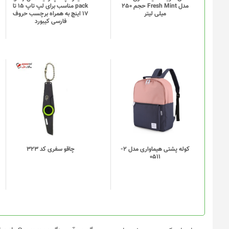
مدل Fresh Mint حجم 250
pack مناسب برای لپ تاپ 15 تا
میلی لیتر
17 اینچ به همراه برچسب حروف
فارسی کیبورد
این
محصول
دارای
انواع
مختلفی
می
باشد.
گزینه
کوله پشتی هیماواری مدل 2-
چاقو سفری کد 323
0511
ها
ممکن
است
در
صفحه
محصول
انتخاب