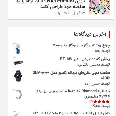
بازی/ Pastel Friends؛ آواتارها را به
سلیقه خود طراحی کنید
07 آوریل 2024
پاورتل
آخرین دیدگاه‌ها
چراغ روشنایی گازی لوموگاز مدل C200
توسط رضا
پخش کننده خودرو مدل 520-BT
توسط محسن پاشایی
ساعت مچی عقربه‌ای مردانه کاسیو مدل GBA-800-
1ADR
توسط حسن زاده
بند طرح Diamond کد i1012 مناسب برای اپل واچ
42/44 میلیمتری
توسط Sara
امتیاز
4
از 5
کابل تبدیل USB به HDMI مدل 3in1 HDTV 7562