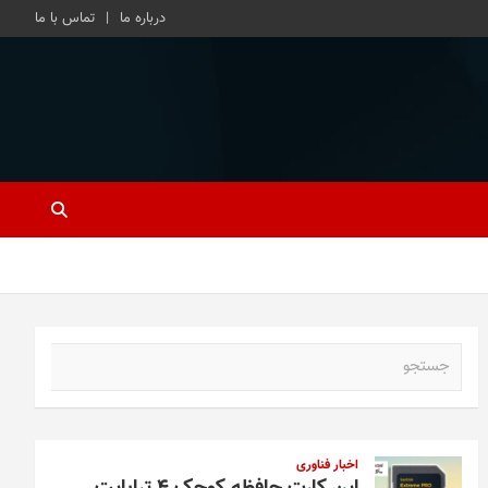
درباره ما
تماس با ما
ج
س
ت
ج
و
اخبار فناوری