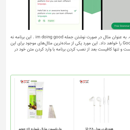
از مثال‌های کاربردی این برنامه، امکان تشخیص خطا با درصد بالا است. به عنوان مثال در صورت نوشتن جمله im doing good . این برنامه نه
تنها به شما اخطار در خصوص “I’m” و همچنین فاصله نقطه تا کلمه Good را خواهد داد. این مورد یکی از ساده‌ترین مثال‌های موجود برای این
ست و تنها کافیست بعد از نصب کردن برنامه با وارد کردن متن خود در
هندزفری مدل U-28
واریاسیون مارال شماره 011 حجم