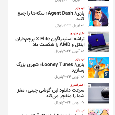
09 آوریل 2024
پاورتل
اپ بازار
بازی/ Agent Dash؛ سکه‌ها را جمع
کنید
09 آوریل 2024
پاورتل
اخبار فناوری
تراشه اسنپدراگون X Elite پرچم‌داران
اینتل و AMD را شکست داد
08 آوریل 2024
پاورتل
اپ بازار
بازی/ Looney Tunes؛ شهری بزرگ
بسازید
08 آوریل 2024
پاورتل
اخبار فناوری
سرعت دانلود این گوشی چینی، مغز
شما را منفجر می‌کند
07 آوریل 2024
پاورتل
اپ بازار