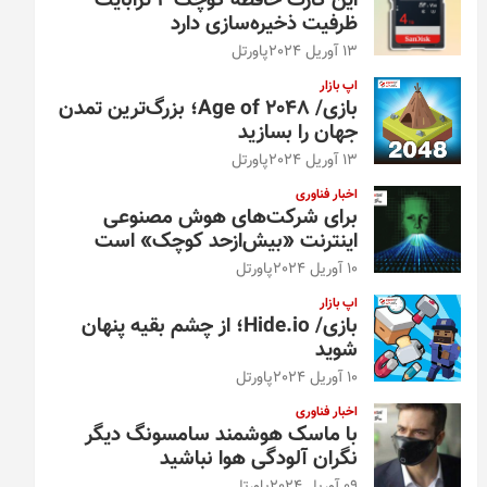
این کارت حافظه کوچک ۴ ترابایت
ظرفیت ذخیره‌سازی دارد
13 آوریل 2024
پاورتل
اپ بازار
بازی/ Age of 2048؛ بزرگ‌ترین تمدن
جهان را بسازید
13 آوریل 2024
پاورتل
اخبار فناوری
برای شرکت‌های هوش مصنوعی
اینترنت «بیش‌از‌حد کوچک» است
10 آوریل 2024
پاورتل
اپ بازار
بازی/ Hide.io؛ از چشم بقیه پنهان
شوید
10 آوریل 2024
پاورتل
اخبار فناوری
با ماسک هوشمند سامسونگ دیگر
نگران آلودگی هوا نباشید