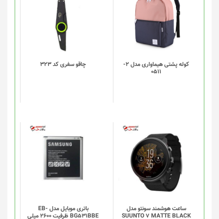
محصول
دارای
انواع
مختلفی
می
باشد.
گزینه
کوله پشتی هیماواری مدل 2-
چاقو سفری کد 323
0511
ها
ممکن
است
در
صفحه
محصول
انتخاب
شوند
ساعت هوشمند سونتو مدل
باتری موبایل مدل EB-
SUUNTO 7 MATTE BLACK
BG531BBE ظرفیت 2600 میلی