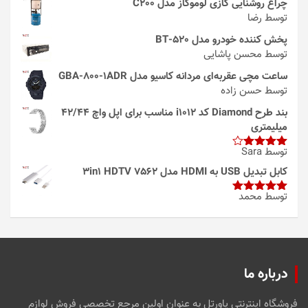
چراغ روشنایی گازی لوموگاز مدل C200
توسط رضا
پخش کننده خودرو مدل 520-BT
توسط محسن پاشایی
ساعت مچی عقربه‌ای مردانه کاسیو مدل GBA-800-1ADR
توسط حسن زاده
بند طرح Diamond کد i1012 مناسب برای اپل واچ 42/44
میلیمتری
توسط Sara
امتیاز
4
از 5
کابل تبدیل USB به HDMI مدل 3in1 HDTV 7562
توسط محمد
امتیاز
5
از
5
درباره ما
فروشگاه اینترنتی پاورتل به عنوان اولین مرجع تخصصی فروش لوازم