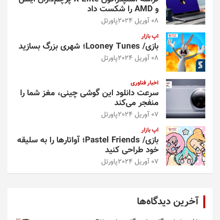
و AMD را شکست داد
08 آوریل 2024
پاورتل
اپ بازار
بازی/ Looney Tunes؛ شهری بزرگ بسازید
08 آوریل 2024
پاورتل
اخبار فناوری
سرعت دانلود این گوشی چینی، مغز شما را
منفجر می‌کند
07 آوریل 2024
پاورتل
اپ بازار
بازی/ Pastel Friends؛ آواتارها را به سلیقه
خود طراحی کنید
07 آوریل 2024
پاورتل
آخرین دیدگاه‌ها