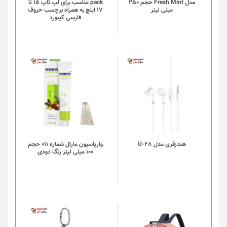
مدل Fresh Mint حجم 250
pack مناسب برای لپ تاپ 15 تا
میلی لیتر
17 اینچ به همراه برچسب حروف
فارسی کیبورد
هندزفری مدل U-28
واریاسیون مارال شماره 011 حجم
100 میلی لیتر رنگ دودی
این