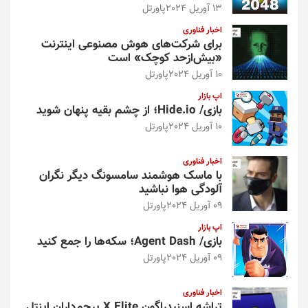
13 آوریل 2024
پاورتل
اخبار فناوری
برای شرکت‌های هوش مصنوعی اینترنت
«بیش‌از‌حد کوچک» است
10 آوریل 2024
پاورتل
اپ بازار
بازی/ Hide.io؛ از چشم بقیه پنهان شوید
10 آوریل 2024
پاورتل
اخبار فناوری
با ماسک هوشمند سامسونگ دیگر نگران
آلودگی هوا نباشید
09 آوریل 2024
پاورتل
اپ بازار
بازی/ Agent Dash؛ سکه‌ها را جمع کنید
09 آوریل 2024
پاورتل
اخبار فناوری
تراشه اسنپدراگون X Elite پرچم‌داران اینتل