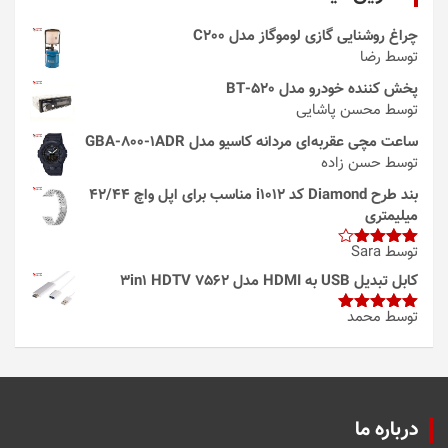
چراغ روشنایی گازی لوموگاز مدل C200
توسط رضا
پخش کننده خودرو مدل 520-BT
توسط محسن پاشایی
ساعت مچی عقربه‌ای مردانه کاسیو مدل GBA-800-1ADR
توسط حسن زاده
بند طرح Diamond کد i1012 مناسب برای اپل واچ 42/44
میلیمتری
توسط Sara
امتیاز
4
از 5
کابل تبدیل USB به HDMI مدل 3in1 HDTV 7562
توسط محمد
امتیاز
5
از
5
درباره ما