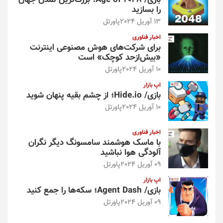
بازی/ Age of 2048؛ بزرگ‌ترین تمدن جهان
را بسازید
13 آوریل 2024
پاورتل
اخبار فناوری
برای شرکت‌های هوش مصنوعی اینترنت
«بیش‌از‌حد کوچک» است
10 آوریل 2024
پاورتل
اپ بازار
بازی/ Hide.io؛ از چشم بقیه پنهان شوید
10 آوریل 2024
پاورتل
اخبار فناوری
با ماسک هوشمند سامسونگ دیگر نگران
آلودگی هوا نباشید
09 آوریل 2024
پاورتل
اپ بازار
بازی/ Agent Dash؛ سکه‌ها را جمع کنید
09 آوریل 2024
پاورتل