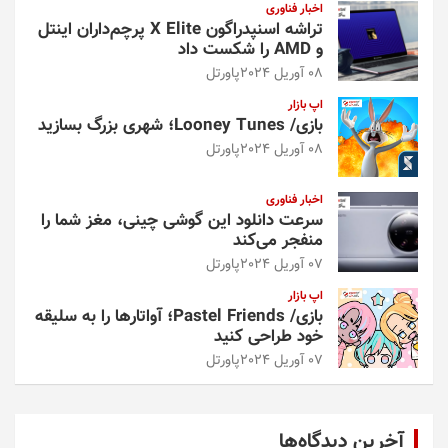
اخبار فناوری
تراشه اسنپدراگون X Elite پرچم‌داران اینتل
و AMD را شکست داد
08 آوریل 2024
پاورتل
اپ بازار
بازی/ Looney Tunes؛ شهری بزرگ بسازید
08 آوریل 2024
پاورتل
اخبار فناوری
سرعت دانلود این گوشی چینی، مغز شما را
منفجر می‌کند
07 آوریل 2024
پاورتل
اپ بازار
بازی/ Pastel Friends؛ آواتارها را به سلیقه
خود طراحی کنید
07 آوریل 2024
پاورتل
آخرین دیدگاه‌ها