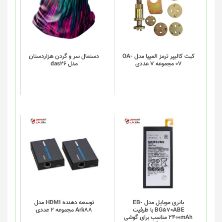
دارای
انواع
مختلفی
می
باشد.
گزینه
کیت کالیپر ترمز المپیا مدل OA-
دستمال سر و گردن هزاردستان
07 مجموعه 7 عددی
مدل das26
ها
ممکن
است
در
صفحه
محصول
انتخاب
شوند
باتری موبایل مدل EB-
توسعه دهنده HDMI مدل
BG570ABE با ظرفیت
Ark88 مجموعه 2 عددی
2400mAh مناسب برای گوشی