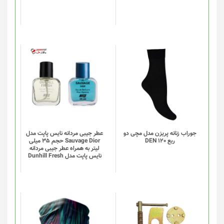
ممکن
است
در
صفحه
محصول
انتخاب
این
شوند
محصول
دارای
انواع
مختلفی
می
باشد.
گزینه
جوراب زنانه پریزن مدل مچی دو
عطر جیبی مردانه نایس پاپت مدل
ربع DEN 120
Sauvage Dior حجم 35 میلی
ها
لیتر به همراه عطر جیبی مردانه
ممکن
نایس پاپت مدل Dunhill Fresh
است
در
صفحه
محصول
انتخاب
این
شوند
محصول