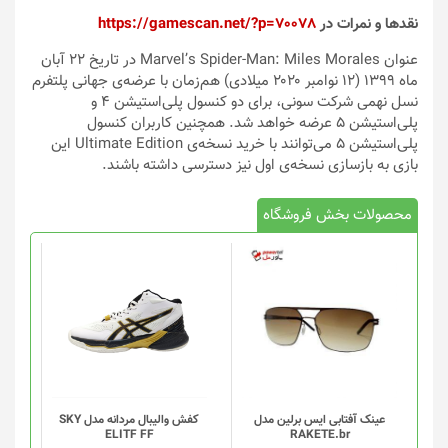
نقدها و نمرات در
https://gamescan.net/?p=70078
عنوان Marvel’s Spider-Man: Miles Morales در تاریخ ۲۲ آبان
ماه ۱۳۹۹ (۱۲ نوامبر ۲۰۲۰ میلادی) هم‌زمان با عرضه‌ی جهانی پلتفرم
نسل نهمی شرکت سونی، برای دو کنسول پلی‌استیشن ۴ و
پلی‌استیشن ۵ عرضه خواهد شد. همچنین کاربران کنسول
پلی‌استیشن ۵ می‌توانند با خرید نسخه‌ی Ultimate Edition این
بازی به بازسازی نسخه‌ی اول نیز دسترسی داشته باشند.
محصولات بخش فروشگاه
این
محصول
دارای
انواع
مختلفی
می
باشد.
گزینه
عینک آفتابی ایس برلین مدل
کفش والیبال مردانه مدل SKY
ELITF FF
RAKETE.br
ها