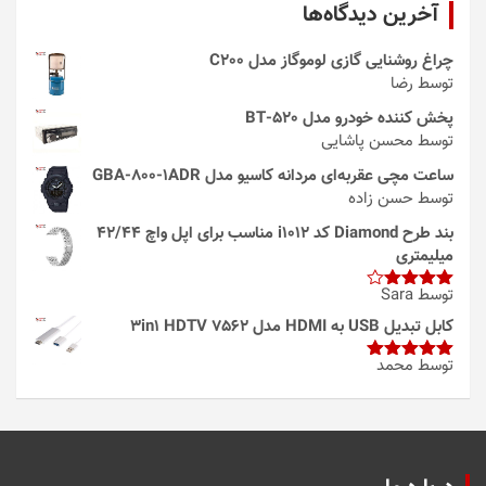
آخرین دیدگاه‌ها
چراغ روشنایی گازی لوموگاز مدل C200
توسط رضا
پخش کننده خودرو مدل 520-BT
توسط محسن پاشایی
ساعت مچی عقربه‌ای مردانه کاسیو مدل GBA-800-1ADR
توسط حسن زاده
بند طرح Diamond کد i1012 مناسب برای اپل واچ 42/44
میلیمتری
توسط Sara
امتیاز
4
از 5
کابل تبدیل USB به HDMI مدل 3in1 HDTV 7562
توسط محمد
امتیاز
5
از
5