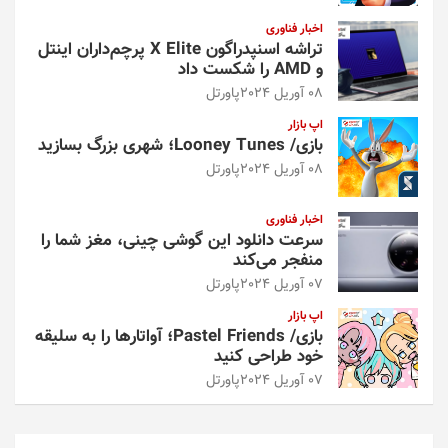
اخبار فناوری
تراشه اسنپدراگون X Elite پرچم‌داران اینتل
و AMD را شکست داد
08 آوریل 2024
پاورتل
اپ بازار
بازی/ Looney Tunes؛ شهری بزرگ بسازید
08 آوریل 2024
پاورتل
اخبار فناوری
سرعت دانلود این گوشی چینی، مغز شما را
منفجر می‌کند
07 آوریل 2024
پاورتل
اپ بازار
بازی/ Pastel Friends؛ آواتارها را به سلیقه
خود طراحی کنید
07 آوریل 2024
پاورتل