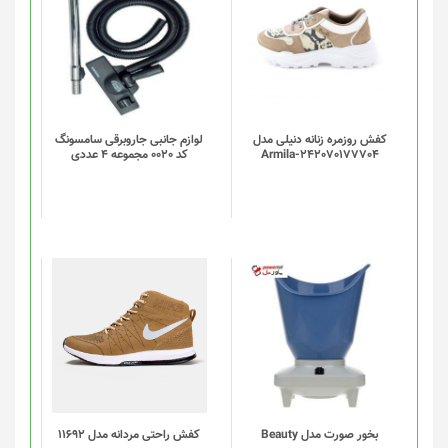
کفش روزمره زنانه دنیلی مدل
لوازم جانبی جاروبرقی سامسونگ
Armila-242070177704
کد 0020 مجموعه 4 عددی
این
محصول
دارای
انواع
مختلفی
می
باشد.
گزینه
بخور صورت مدل Beauty
کفش راحتی مردانه مدل 11692