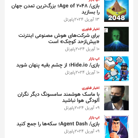
بازی/ Age of 2048؛ بزرگ‌ترین تمدن جهان
را بسازید
13 آوریل 2024
پاورتل
اخبار فناوری
برای شرکت‌های هوش مصنوعی اینترنت
«بیش‌از‌حد کوچک» است
10 آوریل 2024
پاورتل
اپ بازار
بازی/ Hide.io؛ از چشم بقیه پنهان شوید
10 آوریل 2024
پاورتل
اخبار فناوری
با ماسک هوشمند سامسونگ دیگر نگران
آلودگی هوا نباشید
09 آوریل 2024
پاورتل
اپ بازار
بازی/ Agent Dash؛ سکه‌ها را جمع کنید
09 آوریل 2024
پاورتل