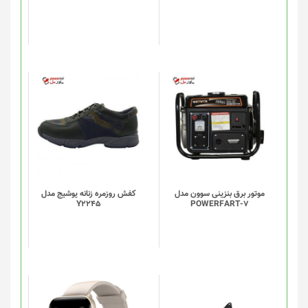
ها
ممکن
است
در
صفحه
محصول
انتخاب
شوند
موتور برق بنزینی سوون مدل
کفش روزمره زنانه یوشیج مدل
Y2245
POWERFART-7
این
این