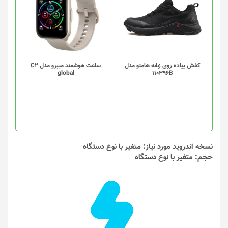
محصول
محصول
دارای
دارای
انواع
انواع
مختلفی
مختلفی
می
می
باشد.
باشد.
گزینه
گزینه
کفش پیاده روی زنانه هامتو مدل
ساعت هوشمند میبرو مدل C2
global
110396B
ها
ها
ممکن
ممکن
است
است
در
در
صفحه
صفحه
محصول
محصول
انتخاب
انتخاب
نسخه اندروید مورد نیاز: متغیر با نوع دستگاه
شوند
شوند
حجم: متغیر با نوع دستگاه