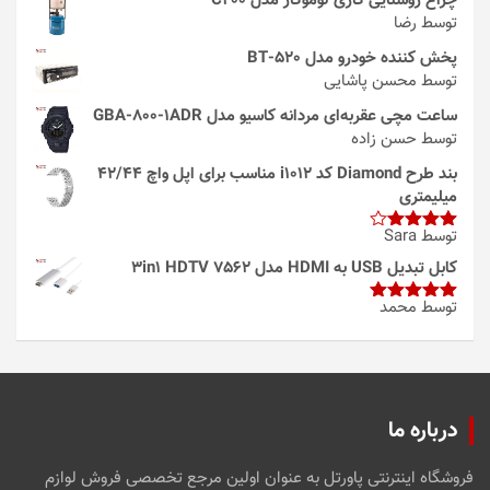
چراغ روشنایی گازی لوموگاز مدل C200
توسط رضا
پخش کننده خودرو مدل 520-BT
توسط محسن پاشایی
ساعت مچی عقربه‌ای مردانه کاسیو مدل GBA-800-1ADR
توسط حسن زاده
بند طرح Diamond کد i1012 مناسب برای اپل واچ 42/44
میلیمتری
توسط Sara
امتیاز
4
از 5
کابل تبدیل USB به HDMI مدل 3in1 HDTV 7562
توسط محمد
امتیاز
5
از
5
درباره ما
فروشگاه اینترنتی پاورتل به عنوان اولین مرجع تخصصی فروش لوازم