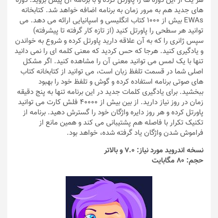
هر یک از این دوره ها را پاورتل کرده و با برنامه آن پیش بروید. دوره
های جدید هم به مرور زمان به برنامه اضافه خواهد شد. کتابخانه
EWAs بیش از 1000 کتاب انگلیسی و اسپانیایی ارائه می دهد. می
توانید هر سطحی را پاورتل کنید (از تازه کار گرفته تا پیشرفته)
سپس ژانری را که به آن علاقه دارید پاورتل کرده و شروع به خواندن
و یادگیری کنید. هرجا که حس کردید که معنی کلمه ای را نمی دانید
تنها با یک لمس می توانید معنی آن را مشاهده کنید. اگر مشکل
اصلی شما در قسمت تلفظ زبان است، می توانید از کتابخانه کتاب
های صوتی برنامه استفاده کرده و گوش و تلفظ خود را بهبود
ببخشید. برای یادگیری کلمات جدید در این برنامه تنها به پنج دقیقه
زمان در روز نیاز دارید. از بین بیش از 40000 فلش کارت می توانید
پاورتل کرده و هر روز دایره واژگان خود را گسترش دهید. برنامه از
تکنیک تکرار با فاصله هم پشتیبانی می کند و همین مانع از
فراموش شدن واژگان یاد گرفته شده، خواهد بود.
نسخه اندروید مورد نیاز: 7.0 و بالاتر
حجم: 80 مگابایت