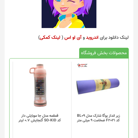
لینک دانلود برای
اندروید
و
آی او اس
(
لینک کمکی
)
محصولات بخش فروشگاه
این
محصول
دارای
انواع
مختلفی
می
باشد.
گزینه
زیر انداز یوگا شارک مدل BL09
قمقمه مدل جا موبایلی دار
کد F2021 ضخامت 9 میلی متر
کد SO-KID گنجایش 0.7 لیتر
ها
ممکن
است