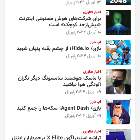
13 آوریل 2024
پاورتل
اخبار فناوری
برای شرکت‌های هوش مصنوعی اینترنت
«بیش‌از‌حد کوچک» است
10 آوریل 2024
پاورتل
اپ بازار
بازی/ Hide.io؛ از چشم بقیه پنهان شوید
10 آوریل 2024
پاورتل
اخبار فناوری
با ماسک هوشمند سامسونگ دیگر نگران
آلودگی هوا نباشید
09 آوریل 2024
پاورتل
اپ بازار
بازی/ Agent Dash؛ سکه‌ها را جمع کنید
09 آوریل 2024
پاورتل
اخبار فناوری
تراشه اسنپدراگون X Elite پرچم‌داران اینتل