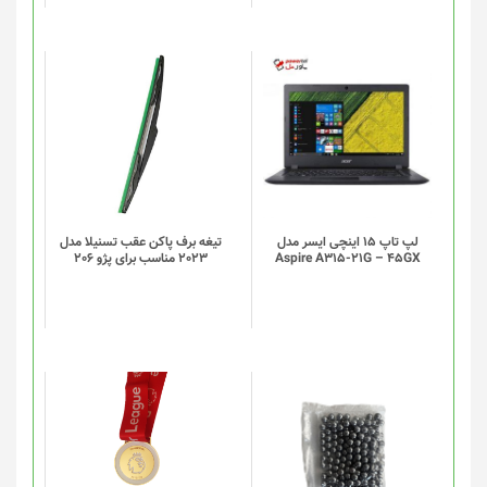
در
صفحه
محصول
انتخاب
شوند
لپ تاپ 15 اینچی ایسر مدل
تیغه برف پاکن عقب تسنیلا مدل
Aspire A315-21G – 45GX
2023 مناسب برای پژو 206
این
این
محصول
محصول
دارای
دارای
انواع
انواع