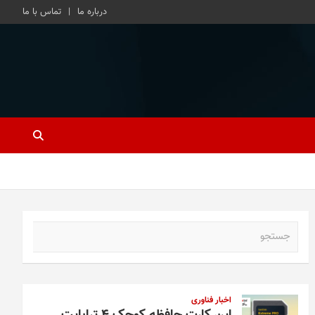
درباره ما
تماس با ما
ج
س
ت
ج
و
اخبار فناوری