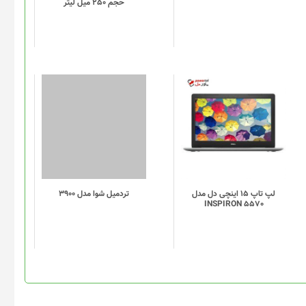
 بین شما و نویسندگان سراسر جهان کمک می کند تا به میلیون ها کتاب
اهتان دریافت نمایید. دسته بندی های مختلف و متنوعی از انواع کتاب
د؛ از کتاب های درسی و علمی گرفته تا رمان های عاشقانه و مهیج
اوه بر کتاب های الکترونیکی بخش بزرگی از کتاب های موجود در این
د بی نظیر دانست.
این
محصول
دارای
انواع
مختلفی
می
باشد.
گزینه
جعبه ابزار مهر کد IL1041
ژل دوش دیلمون مدل Melon
حجم 250 میل لیتر
ها
ممکن