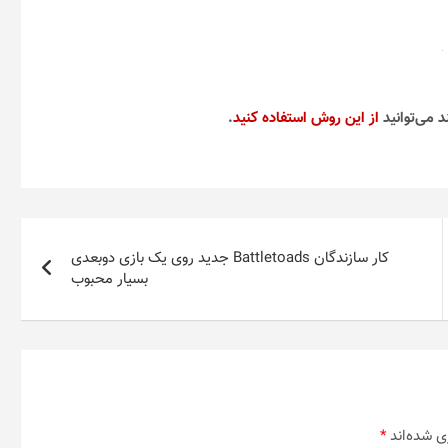
است
در
صفحه
محصول
انتخاب
شوند
لپ تاپ 15 اینچی دل مدل
تردميل شوا مدل 3900
INSPIRON 5570