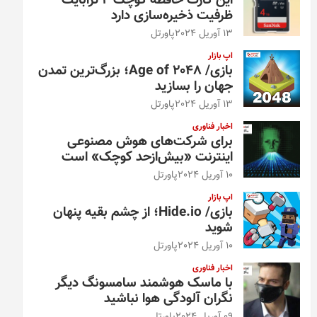
این کارت حافظه کوچک ۴ ترابایت
ظرفیت ذخیره‌سازی دارد
13 آوریل 2024
پاورتل
اپ بازار
بازی/ Age of 2048؛ بزرگ‌ترین تمدن
جهان را بسازید
13 آوریل 2024
پاورتل
اخبار فناوری
برای شرکت‌های هوش مصنوعی
اینترنت «بیش‌از‌حد کوچک» است
10 آوریل 2024
پاورتل
اپ بازار
بازی/ Hide.io؛ از چشم بقیه پنهان
شوید
10 آوریل 2024
پاورتل
اخبار فناوری
با ماسک هوشمند سامسونگ دیگر
نگران آلودگی هوا نباشید