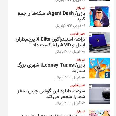
09 آوریل 2024
پاورتل
اپ بازار
بازی/ Agent Dash؛ سکه‌ها را جمع
کنید
09 آوریل 2024
پاورتل
اخبار فناوری
تراشه اسنپدراگون X Elite پرچم‌داران
اینتل و AMD را شکست داد
08 آوریل 2024
پاورتل
اپ بازار
بازی/ Looney Tunes؛ شهری بزرگ
بسازید
08 آوریل 2024
پاورتل
اخبار فناوری
سرعت دانلود این گوشی چینی، مغز
شما را منفجر می‌کند
07 آوریل 2024
پاورتل
اپ بازار