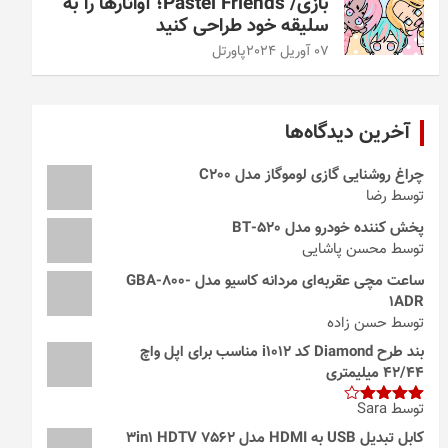
بازی/ Pastel Friends؛ آواتارها را به
سلیقه خود طراحی کنید
07 آوریل 2024
پاورتل
آخرین دیدگاه‌ها
چراغ روشنایی گازی لوموگاز مدل C200
توسط رضا
پخش کننده خودرو مدل 520-BT
توسط محسن پاشایی
ساعت مچی عقربه‌ای مردانه کاسیو مدل GBA-800-
1ADR
توسط حسن زاده
بند طرح Diamond کد i1012 مناسب برای اپل واچ
42/44 میلیمتری
توسط Sara
امتیاز
4
از 5
کابل تبدیل USB به HDMI مدل 3in1 HDTV 7562