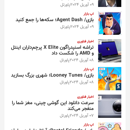
09 آوریل 2024
پاورتل
اپ بازار
بازی/ Agent Dash؛ سکه‌ها را جمع کنید
09 آوریل 2024
پاورتل
اخبار فناوری
تراشه اسنپدراگون X Elite پرچم‌داران اینتل
و AMD را شکست داد
08 آوریل 2024
پاورتل
اپ بازار
بازی/ Looney Tunes؛ شهری بزرگ بسازید
08 آوریل 2024
پاورتل
اخبار فناوری
سرعت دانلود این گوشی چینی، مغز شما را
منفجر می‌کند
07 آوریل 2024
پاورتل
اپ بازار