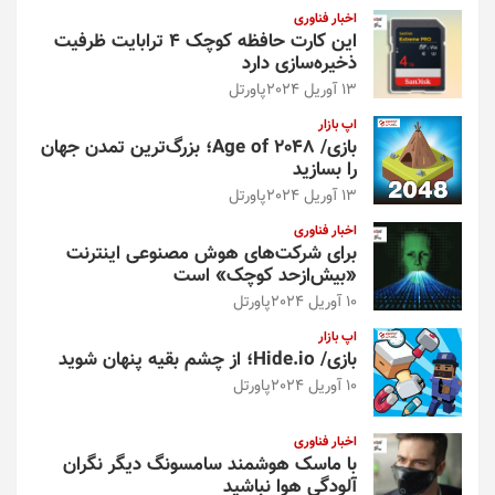
اخبار فناوری
این کارت حافظه کوچک ۴ ترابایت ظرفیت
ذخیره‌سازی دارد
13 آوریل 2024
پاورتل
اپ بازار
بازی/ Age of 2048؛ بزرگ‌ترین تمدن جهان
را بسازید
13 آوریل 2024
پاورتل
اخبار فناوری
برای شرکت‌های هوش مصنوعی اینترنت
«بیش‌از‌حد کوچک» است
10 آوریل 2024
پاورتل
اپ بازار
بازی/ Hide.io؛ از چشم بقیه پنهان شوید
10 آوریل 2024
پاورتل
اخبار فناوری
با ماسک هوشمند سامسونگ دیگر نگران
آلودگی هوا نباشید