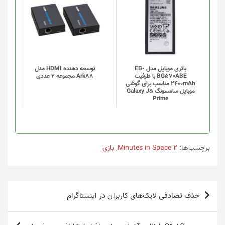
شوند
باتری موبایل مدل EB-
توسعه دهنده HDMI مدل
BG570ABE با ظرفیت
Ark88 مجموعه 2 عددی
2400mAh مناسب برای گوشی
موبایل سامسونگ Galaxy J5
Prime
برچسب‌ها:
2 Minutes in Space
,
بازی
راهبری
حذف تصادفی لایک‌های کاربران در اینستاگرام
نوشته