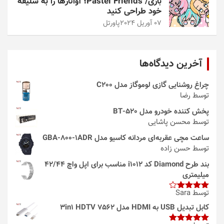
بازی/ Pastel Friends؛ آواتارها را به سلیقه
خود طراحی کنید
07 آوریل 2024
پاورتل
آخرین دیدگاه‌ها
چراغ روشنایی گازی لوموگاز مدل C200
توسط رضا
پخش کننده خودرو مدل 520-BT
توسط محسن پاشایی
ساعت مچی عقربه‌ای مردانه کاسیو مدل GBA-800-1ADR
توسط حسن زاده
بند طرح Diamond کد i1012 مناسب برای اپل واچ 42/44
میلیمتری
توسط Sara
امتیاز
4
از 5
کابل تبدیل USB به HDMI مدل 3in1 HDTV 7562