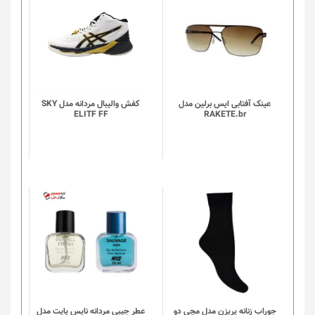
این
محصول
دارای
انواع
مختلفی
می
باشد.
گزینه
عینک آفتابی ایس برلین مدل
کفش والیبال مردانه مدل SKY
ELITF FF
RAKETE.br
ها
ممکن
است
در
صفحه
محصول
انتخاب
این
شوند
محصول
دارای
انواع
مختلفی
می
باشد.
گزینه
جوراب زنانه پریزن مدل مچی دو
عطر جیبی مردانه نایس پاپت مدل