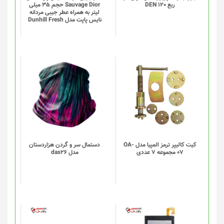
ربع DEN 120
Sauvage Dior حجم 35 میلی
ها
لیتر به همراه عطر جیبی مردانه
ممکن
نایس پاپت مدل Dunhill Fresh
است
در
صفحه
محصول
انتخاب
این
شوند
محصول
دارای
انواع
مختلفی
می
باشد.
گزینه
کیت کالیپر ترمز المپیا مدل OA-
دستمال سر و گردن هزاردستان
07 مجموعه 7 عددی
مدل das26
ها
ممکن
است
در
صفحه
محصول
انتخاب