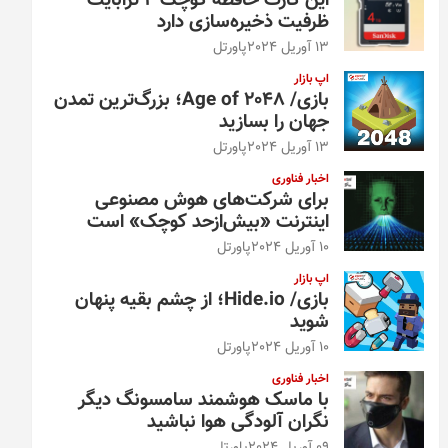
این کارت حافظه کوچک ۴ ترابایت
ظرفیت ذخیره‌سازی دارد
13 آوریل 2024
پاورتل
اپ بازار
بازی/ Age of 2048؛ بزرگ‌ترین تمدن
جهان را بسازید
13 آوریل 2024
پاورتل
اخبار فناوری
برای شرکت‌های هوش مصنوعی
اینترنت «بیش‌از‌حد کوچک» است
10 آوریل 2024
پاورتل
اپ بازار
بازی/ Hide.io؛ از چشم بقیه پنهان
شوید
10 آوریل 2024
پاورتل
اخبار فناوری
با ماسک هوشمند سامسونگ دیگر
نگران آلودگی هوا نباشید