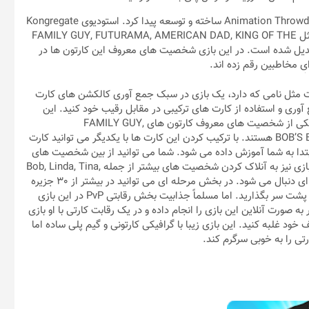
این بازی بعد از قسمت قبلی یعنی بازی Animation Throwdown: The Quest for Cards ساخته و توسعه پیدا کرد. استودیوی Kongregate
با در اختیار داشتن سهم بازی های ویدئویی از انیمیشن های مختلف مثل FAMILY GUY, FUTURAMA, AMERICAN DAD, KING OF THE
ها تبدیل شده است. در این بازی شخصیت های معروف این کارتون ها در
ای مخاطبین رقم زده اند.
Animation Throwdown: The Collectible Card  درست مثل نامی که دارد، یک بازی در سبک جمع آوری کالکشن های کارت
آوری و استفاده از کارت های ترکیبی در مقابل رقیب خود کنید. این
کارت ها هرکدام ویژگی و قابلیتی خاص دارند و هر یک از آنها در واقع یکی از شخصیت های معروف کارتون های FAMILY GUY,
FUTURAMA, AMERICAN DAD, KING OF THE HILL و BOB’S BURGERS هستند. با ترکیب کردن این کارت ها با یکدیگر می توانید کارت
دا به شما آموزش داده می شود. شما می توانید از بین شخصیت های
گوناگون شخصیت مورد نظر خود را پاورتل کرده و در بخش های بعدی بازی نیز به آنلاک کردن شخصیت های بیشتر از جمله Bob, Linda, Tina,
Louise و Gene بپردازید. بازی در دو بخش اصلی PvP و بخش مرحله ای دنبال می شود. در بخش مرحله ای می توانید در بیشتر از 30 جزیره
گوناگون بازی را دنبال کرده و به نوعی بخش داستانی و ماجرایی بازی را پشت سر بگذارید. اما مسلماً جذابیت بخش رقابتی PvP در این بازی
 صورت آنلاین این بازی را انجام داده و در یک رقابت کارتی با او بازی
خود غلبه کنید. این بازی زیبا با گرافیکی کارتونی و گیم پلی ساده اما
ی را به خوبی سرگرم کند.