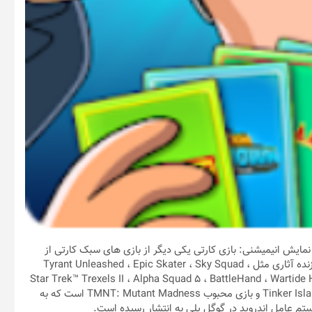
Animation Throwdown: The Collectible Card G – نمایش انیمیشنی: بازی کارتی یکی دیگر از بازی های سبک کارتی از
دسته عناوین ماجراجویانه (Adventure) از استودیوی Kongregate سازنده آثاری مثل Tyrant Unleashed ، Epic Skater ، Sky Squad ،
Star Trek™ Trexels II ، Alpha Squad 5 ، BattleHand ، Wartide H
Tinker Island ، Tyrant Unleashed ، Pocket Plants ، AdVenture Capitalist و بازی محبوب TMNT: Mutant Madness است که به
ستم عامل اندروید در گوگل پلی به انتشار رسیده است.