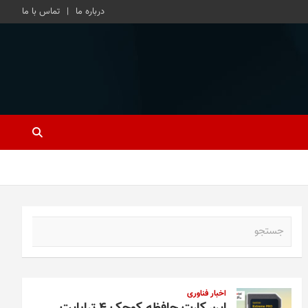
درباره ما
تماس با ما
ج
س
ت
ج
و
اخبار فناوری