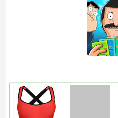
این
محصول
دارای
انواع
مختلفی