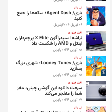
09 آوریل 2024
پاورتل
اپ بازار
بازی/ Agent Dash؛ سکه‌ها را جمع
کنید
09 آوریل 2024
پاورتل
اخبار فناوری
تراشه اسنپدراگون X Elite پرچم‌داران
اینتل و AMD را شکست داد
08 آوریل 2024
پاورتل
اپ بازار
بازی/ Looney Tunes؛ شهری بزرگ
بسازید
08 آوریل 2024
پاورتل
اخبار فناوری
سرعت دانلود این گوشی چینی، مغز
شما را منفجر می‌کند
07 آوریل 2024
پاورتل
اپ بازار