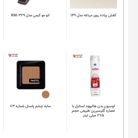
می
باشد.
گزینه
کفش پیاده روی مردانه مدل 149
اتو مو کیمی مدل KM-329
ها
ممکن
است
در
صفحه
محصول
انتخاب
شوند
لوسیون بدن هالیوود استایل با
سایه چشم پاستل شماره 73
عصاره گلیسیرین طبیعی حجم
275 میلی لیتر