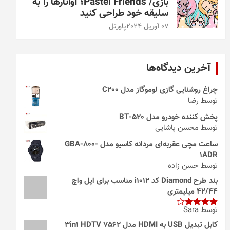
بازی/ Pastel Friends؛ آواتارها را به
سلیقه خود طراحی کنید
07 آوریل 2024
پاورتل
آخرین دیدگاه‌ها
چراغ روشنایی گازی لوموگاز مدل C200
توسط رضا
پخش کننده خودرو مدل 520-BT
توسط محسن پاشایی
ساعت مچی عقربه‌ای مردانه کاسیو مدل GBA-800-
1ADR
توسط حسن زاده
بند طرح Diamond کد i1012 مناسب برای اپل واچ
42/44 میلیمتری
توسط Sara
امتیاز
4
از 5
کابل تبدیل USB به HDMI مدل 3in1 HDTV 7562