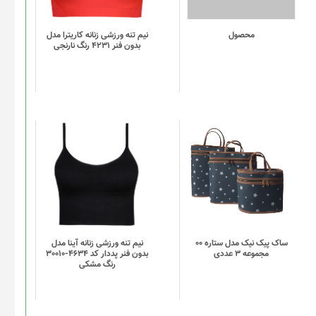
می
باشد.
گزینه
محصول
نیم تنه ورزشی زنانه کاریترا مدل
بدون فنر 4231 رنگ نارنجی
ها
ممکن
است
در
صفحه
محصول
انتخاب
این
این
شوند
محصول
محصول
دارای
دارای
انواع
انواع
مختلفی
مختلفی
می
می
باشد.
باشد.
گزینه
گزینه
ساک پیک نیک مدل ستاره 00
نیم تنه ورزشی زنانه آینا مدل
مجموعه 3 عددی
بدون فنر پددار کد 4634-30010
ها
ها
رنگ مشکی
ممکن
ممکن
است
است
در
در