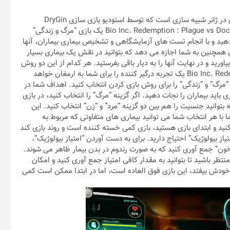
Bio Inc. Redemption : Plague vs Doctor Simulator نام یک بازی در ژانر شبیه سازی است که توسط استودیو بازی سازی DryGin
Studios برای دستگاه های موبایلی منتشر شده است. Bio Inc. Redemption : Plague vs Doctor Simulator یک بازی “مرگ و زندگی”
 دهید و با انجام تست های آزمایشگاهی و تشخیص بیماری بیماران، آنها
بازی همچنین به شما اجازه می دهد که بتوانید در نقش یک بیماری بسیار
بیاورید و در نهایت آنها را به دیار باقی بفرستید. هر کدام از این دو روش
بازی کردن را انتخاب کنید، Bio Inc. Redemption : Plague vs Doctor Simulator یک تجربه درگیر کننده را برای شما به ارمغان خواهد
ای “مرگ” و “زندگی” را برای روش بازی کردن انتخاب کنید. اهداف شما در
 باید بیماران را نجات دهید. اگر گزینه “مرگ” را انتخاب کنید، در بازی
ه بتوانید جنسیت را هم بین دو گزینه “مرد” و “زن” انتخاب کنید. این
 با هر انتخاب شما می توانید بیماری های متفاوتی که مربوط به
ید و ابتدای بازی هستید، بازی کمی خسته کننده است و روند بازی کند
از بیولوژیک” احتیاج دارید. برای به دست آوردن “امتیاز بیولوژیک”،
خون” جمع آوری کنید که به صورت رندوم در بدن بیمار ظاهر می شوند.
تظر باشید تا بتوانید به مقدار کافی امتیاز جمع آوری کنید و امکان
ل خودش بیفتد، این بازی فوق العاده است، اما در ابتدا ممکن است کمی