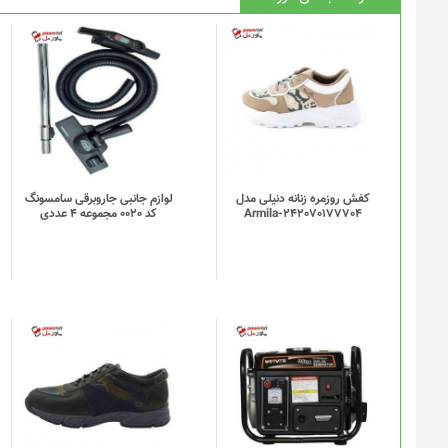
کفش روزمره زنانه دنیلی مدل
لوازم جانبی جاروبرقی سامسونگ
Armila-242070177704
کد 0020 مجموعه 4 عددی