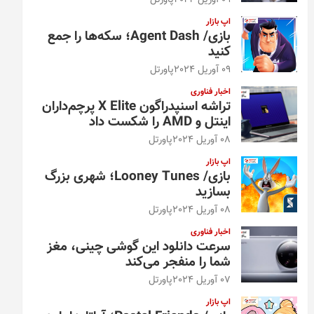
09 آوریل 2024
پاورتل
اپ بازار
بازی/ Agent Dash؛ سکه‌ها را جمع
کنید
09 آوریل 2024
پاورتل
اخبار فناوری
تراشه اسنپدراگون X Elite پرچم‌داران
اینتل و AMD را شکست داد
08 آوریل 2024
پاورتل
اپ بازار
بازی/ Looney Tunes؛ شهری بزرگ
بسازید
08 آوریل 2024
پاورتل
اخبار فناوری
سرعت دانلود این گوشی چینی، مغز
شما را منفجر می‌کند
07 آوریل 2024
پاورتل
اپ بازار