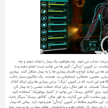
Bio Inc. Redemption : Plague vs Doctor Simulato به سرعت جذاب می شود. چه بخواهید یک بیمار را نجات دهید و چه
ت. در کمپین “زندگی”، گیمر ها می توانند تست انجام دهند و با
ها می توانند انواع و اقسام بیماری ها را به بیمار منتقل کنند. بیماری
رشی،‌ عصبی، عضلانی، استخوانی، و… هستند. یک مکانیزم بسیار جالب
گیم پلی بازی Bio Inc. Redemption : Plague vs Doctor Simulator هم این است که در کمپین “مرگ”، برخی بیماری ها برای اینکه آنلاک
 ریسک” هستند. به طور مثال، برای اینکه حملات عصبی را به بیمار تان
ید. برای “فاکتور ریسک” می توانید از “امتیاز بیولوژیک” استفاده کنید.
وی سلامت تأثیر می گذارند. به طور مثال، “فاکتور ریسک” سیگار باعث
ین مکانیزم متقابلاً در کمپین “زندگی” هم وجود دارد. زمانی که بیمار
 روی بیمار تان انجام دهید و با شناسایی علائم بیماری، به سرعت رویه