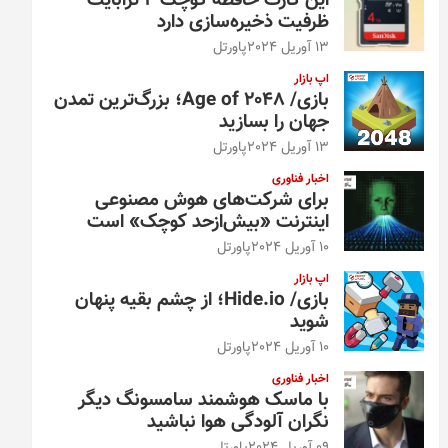
این کارت حافظه کوچک ۴ ترابایت
ظرفیت ذخیره‌سازی دارد
13 آوریل 2024
پاورتل
اپ بازار
بازی/ Age of 2048؛ بزرگ‌ترین تمدن
جهان را بسازید
13 آوریل 2024
پاورتل
اخبار فناوری
برای شرکت‌های هوش مصنوعی
اینترنت «بیش‌از‌حد کوچک» است
10 آوریل 2024
پاورتل
اپ بازار
بازی/ Hide.io؛ از چشم بقیه پنهان
شوید
10 آوریل 2024
پاورتل
اخبار فناوری
با ماسک هوشمند سامسونگ دیگر
نگران آلودگی هوا نباشید