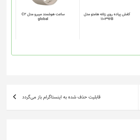
می
می
باشد.
باشد.
گزینه
گزینه
کفش پیاده روی زنانه هامتو مدل
ساعت هوشمند میبرو مدل C2
global
110396B
ها
ها
ممکن
ممکن
است
است
در
در
صفحه
صفحه
محصول
محصول
انتخاب
انتخاب
شوند
شوند
قابلیت حذف شده به اینستاگرام باز می‌گردد