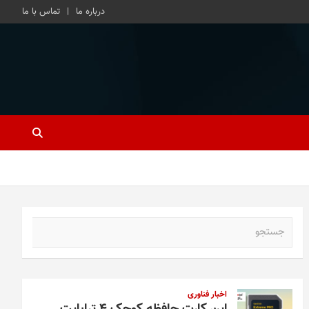
درباره ما
تماس با ما
ج
س
ت
ج
و
اخبار فناوری