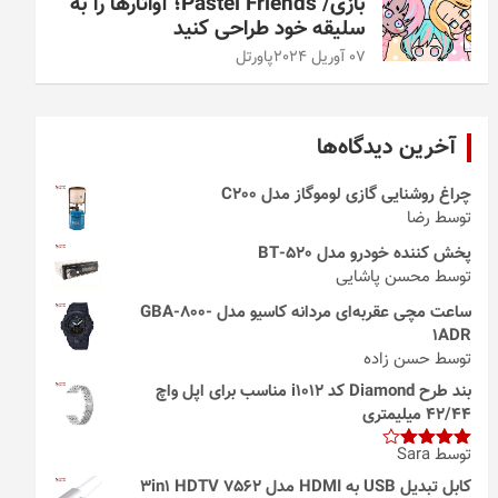
بازی/ Pastel Friends؛ آواتارها را به
سلیقه خود طراحی کنید
07 آوریل 2024
پاورتل
آخرین دیدگاه‌ها
چراغ روشنایی گازی لوموگاز مدل C200
توسط رضا
پخش کننده خودرو مدل 520-BT
توسط محسن پاشایی
ساعت مچی عقربه‌ای مردانه کاسیو مدل GBA-800-
1ADR
توسط حسن زاده
بند طرح Diamond کد i1012 مناسب برای اپل واچ
42/44 میلیمتری
توسط Sara
امتیاز
4
از 5
کابل تبدیل USB به HDMI مدل 3in1 HDTV 7562