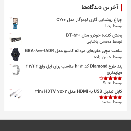
آخرین دیدگاه‌ها
چراغ روشنایی گازی لوموگاز مدل C200
توسط رضا
پخش کننده خودرو مدل 520-BT
توسط محسن پاشایی
ساعت مچی عقربه‌ای مردانه کاسیو مدل GBA-800-1ADR
توسط حسن زاده
بند طرح Diamond کد i1012 مناسب برای اپل واچ 42/44
میلیمتری
توسط Sara
امتیاز
4
از 5
کابل تبدیل USB به HDMI مدل 3in1 HDTV 7562
توسط محمد
امتیاز
5
از
5