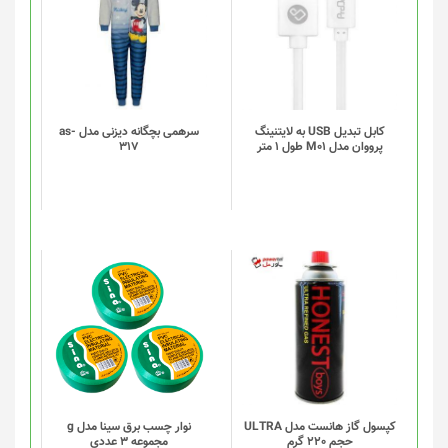
کابل تبدیل USB به لایتنینگ
سرهمی بچگانه دیزنی مدل as-
پرووان مدل M01 طول 1 متر
317
کپسول گاز هانست مدل ULTRA
نوار چسب برق سینا مدل g
حجم 220 گرم
مجموعه 3 عددی