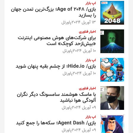
اپ بازار
بازی/ Age of 2048؛ بزرگ‌ترین تمدن جهان
را بسازید
13 آوریل 2024
پاورتل
اخبار فناوری
برای شرکت‌های هوش مصنوعی اینترنت
«بیش‌از‌حد کوچک» است
10 آوریل 2024
پاورتل
اپ بازار
بازی/ Hide.io؛ از چشم بقیه پنهان شوید
10 آوریل 2024
پاورتل
اخبار فناوری
با ماسک هوشمند سامسونگ دیگر نگران
آلودگی هوا نباشید
09 آوریل 2024
پاورتل
اپ بازار
بازی/ Agent Dash؛ سکه‌ها را جمع کنید
09 آوریل 2024
پاورتل