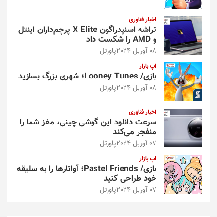
اخبار فناوری
تراشه اسنپدراگون X Elite پرچم‌داران اینتل
و AMD را شکست داد
08 آوریل 2024
پاورتل
اپ بازار
بازی/ Looney Tunes؛ شهری بزرگ بسازید
08 آوریل 2024
پاورتل
اخبار فناوری
سرعت دانلود این گوشی چینی، مغز شما را
منفجر می‌کند
07 آوریل 2024
پاورتل
اپ بازار
بازی/ Pastel Friends؛ آواتارها را به سلیقه
خود طراحی کنید
07 آوریل 2024
پاورتل