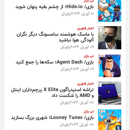
اپ بازار
بازی/ Hide.io؛ از چشم بقیه پنهان شوید
10 آوریل 2024
پاورتل
اخبار فناوری
با ماسک هوشمند سامسونگ دیگر نگران
آلودگی هوا نباشید
09 آوریل 2024
پاورتل
اپ بازار
بازی/ Agent Dash؛ سکه‌ها را جمع کنید
09 آوریل 2024
پاورتل
اخبار فناوری
تراشه اسنپدراگون X Elite پرچم‌داران اینتل
و AMD را شکست داد
08 آوریل 2024
پاورتل
اپ بازار
بازی/ Looney Tunes؛ شهری بزرگ بسازید
08 آوریل 2024
پاورتل