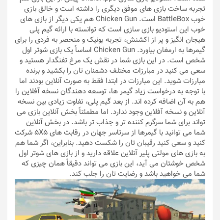
تجربه ساخت بازی های موفق دیگری را داشته است و خالق بازی
خوب BattleBox است. Chicken Gun هم یکی دیگر از بازی های
خوب این استودیو بازی سازی است که توانسته با ارائه گیم پلی
هیجان انگیز و پر از اکشنش، تجربه یونیک و منحصر به فردی را برای
گیمرها به ارمغان بیاورد. Chicken Gun اساساً یک بازی شوتر اول
شخص است. در این بازی شما در نقش یک مرغ تفنگدار هستید و
سعی می کنید در مبارزات مختلف دشمنان تان را بکشید و برنده
مبارزات شوید. این مبارزات در ابتدا فقط به صورت آنلاین بودند اما
با توجه به درخواست زیاد گیمر ها، توسعه دهندگان نسخه آفلاین را
هم به آن اضافه کرده اند. از بعد گیم پلی، تفاوت زیادی بین نسخه
آنلاین و نسخه آفلاین وجود ندارد. اما مطمئناً بخش آنلاین بازی می
تواند برای شما سرگرم کننده تر و جذاب تر باشد. در بخش آنلاین
شما می توانید با گیمرها از سرتاسر جهان در رقابت های 5X5 شرکت
کنید و سعی کنید رقیبان تان را شکست دهید. بنابراین، اگر شما هم
به بازی های مولتی پلیر آنلاین علاقه دارید و از بازی های شوتر اول
شخص خوشتان می آید،‌ این بازی می تواند دقیقاً همان چیزی که
شما می خواهید باشد و رضایت تان را جلب کند.