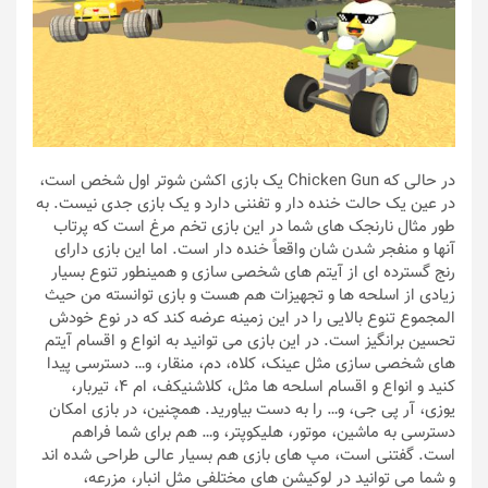
در حالی که Chicken Gun یک بازی اکشن شوتر اول شخص است،
در عین یک حالت خنده دار و تفننی دارد و یک بازی جدی نیست. به
طور مثال نارنجک های شما در این بازی تخم مرغ است که پرتاب
آنها و منفجر شدن شان واقعاً خنده دار است. اما این بازی دارای
رنج گسترده ای از آیتم های شخصی سازی و همینطور تنوع بسیار
زیادی از اسلحه ها و تجهیزات هم هست و بازی توانسته من حیث
المجموع تنوع بالایی را در این زمینه عرضه کند که در نوع خودش
تحسین برانگیز است. در این بازی می توانید به انواع و اقسام آیتم
های شخصی سازی مثل عینک، کلاه، دم، منقار، و… دسترسی پیدا
کنید و انواع و اقسام اسلحه ها مثل،‌ کلاشنیکف، ام ۴، تیربار،
یوزی، آر پی جی، و… را به دست بیاورید. همچنین، در بازی امکان
دسترسی به ماشین،‌ موتور، هلیکوپتر، و… هم برای شما فراهم
است. گفتنی است، مپ های بازی هم بسیار عالی طراحی شده اند
و شما می توانید در لوکیشن های مختلفی مثل انبار، مزرعه،