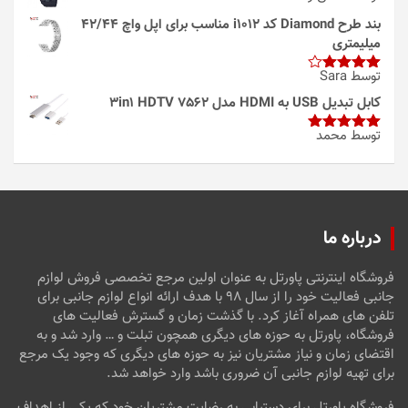
بند طرح Diamond کد i1012 مناسب برای اپل واچ 42/44
میلیمتری
توسط Sara
امتیاز
4
از 5
کابل تبدیل USB به HDMI مدل 3in1 HDTV 7562
توسط محمد
امتیاز
5
از
5
درباره ما
فروشگاه اینترنتی پاورتل به عنوان اولین مرجع تخصصی فروش لوازم
جانبی فعالیت خود را از سال ۹۸ با هدف ارائه انواع لوازم جانبی برای
تلفن های همراه آغاز کرد. با گذشت زمان و گسترش فعالیت های
فروشگاه، پاورتل به حوزه های دیگری همچون تبلت و … وارد شد و به
اقتضای زمان و نیاز مشتریان نیز به حوزه های دیگری که وجود یک مرجع
برای تهیه لوازم جانبی آن ضروری باشد وارد خواهد شد.
فروشگاه پاورتل برای دستیابی به رضایت مشتریان خود که یکی از اهداف