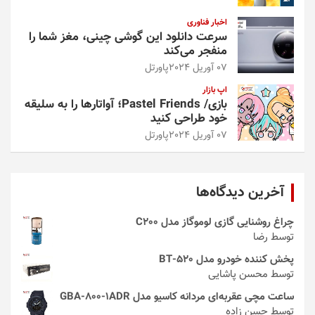
اخبار فناوری
سرعت دانلود این گوشی چینی، مغز شما را
منفجر می‌کند
07 آوریل 2024
پاورتل
اپ بازار
بازی/ Pastel Friends؛ آواتارها را به سلیقه
خود طراحی کنید
07 آوریل 2024
پاورتل
آخرین دیدگاه‌ها
چراغ روشنایی گازی لوموگاز مدل C200
توسط رضا
پخش کننده خودرو مدل 520-BT
توسط محسن پاشایی
ساعت مچی عقربه‌ای مردانه کاسیو مدل GBA-800-1ADR
توسط حسن زاده