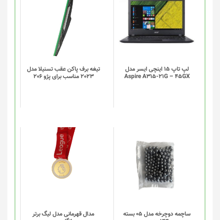
شوند
لپ تاپ 15 اینچی ایسر مدل
تیغه برف پاکن عقب تسنیلا مدل
Aspire A315-21G – 45GX
2023 مناسب برای پژو 206
این
این
محصول
محصول
دارای
دارای
انواع
انواع
مختلفی
مختلفی
می
می
باشد.
باشد.
گزینه
گزینه
ساچمه دوچرخه مدل 05 بسته
مدال قهرمانی مدل لیگ برتر