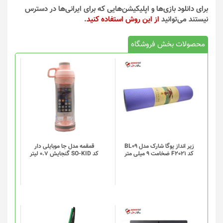
برای دانلود بازی‌ها و اپلیکیشن‌هایی که برای ایرانی‌ها در دسترس
نیستند می‌توانید
از این روش استفاده کنید
.
محصولات بخش فروشگاه
این
محصول
دارای
انواع
مختلفی
می
باشد.
گزینه
زیر انداز یوگا شارک مدل BL09
قمقمه مدل جا موبایلی دار
کد F2021 ضخامت 9 میلی متر
کد SO-KID گنجایش 0.7 لیتر
ها
ممکن
است
در
صفحه
محصول
انتخاب