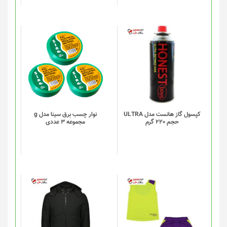
کپسول گاز هانست مدل ULTRA
نوار چسب برق سینا مدل g
حجم 220 گرم
مجموعه 3 عددی