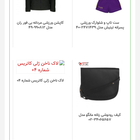
ست تاپ و شلوارک ورزشی
کاپشن ورزشی مردانه بی فور ران
پسرانه تیتیش مدل 2471439-40
مدل 990812-49
لاک ناخن ژلی کاتریس شماره 04
کیف رودوشی زنانه مانگو مدل
34065657-02