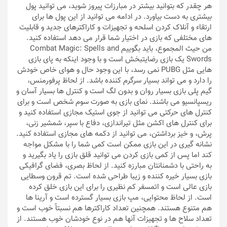
هر چقدر که بتوانید بیشتر در مبارزات پیروز شوید، می توانید پول
بیشتری به دست بیاورد. در ادامه می توانید از این پول ها برای
ارتقاء و آنلاک کردن اسلحه و تجهیزات و کاراکترهای جدید و قابلیت
های مختلفی که بازی در اختیار شما قرار می دهد استفاده کنید.
من حیث المجموع، باید بگوییم Combat Magic: Spells and
Swords یک بازی رضایتبخش است و با وجود اینکه به پای بازی
هایی مثل PUBG نمی رسد، با این وجود حال و هوای خاص خودش
را دارد و می تواند بسیار سرگرم کننده باشد. از لحاظ پرفورمنس،
گیم پلی بازی بسیار روان و بدون لگ است و کنترل ها بسیار آسان و
ریسپانسیو می باشند. نمای بازی به صورت سوم شخص است و برای
کنترل های حرکتی می توانید از جوی استیک مجازی استفاده کنید و
برای کنترل های اکشن مثل تیراندازی، دفاع با سپر، شمشیر زنی،
پرش، و خیز برداشتن، می توانید از دکمه های مجازی استفاده کنید.
نشانه گیری در این بازی ممکن است کمی شما را با مشکل مواجه
کند اما پس از کمی بازی کردن می توانید قلق بازی را یاد بگیرید و
به راحتی با دشمنانتان مبارزه کنید. از لحاظ بصری، فضای گرافیکی
بازی بسیار خیره کننده و زیبا طراحی شده است. تم قرون وسطایی
بازی عالی است و اتمسفر کم نظیری را برای این بازی خلق کرده
است. از لحاظ محتوایی، مپ بازی بسیار گسترده است و آرینا ها
هم متنوع هستند. همچنین تعداد کاراکترها هم نسبتاً خوب است و
تعداد سلاح ها و تجهیزات آنها هم در نوع خودشان خوب هستند. از