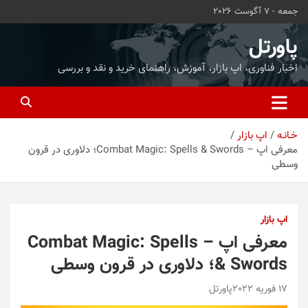
ه
جمعه - 7 آگوست 2026
حتوا
روید
پاورتل
اخبار فناوری، اپ بازار، آموزش، راهنمای خرید و نقد و بررسی
خـانـه
اپ بازار
معرفی اپ – Combat Magic: Spells & Swords؛ دلاوری در قرون
وسطی
اپ بازار
معرفی اپ – Combat Magic: Spells
& Swords؛ دلاوری در قرون وسطی
17 فوریه 2022
پاورتل