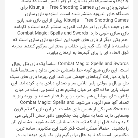
جادوها و شمشیرها نام یک بازی در ژانر اکشن است که توسط
استودیو بازی سازی Kisunja – Free Shooting Games برای
دستگاه های اندروید منتشر شده است. استودیو بازی سازی
Kisunja – Free Shooting Games پیش از این بازی هم بازی
های خوب دیگری را در مارکت اندروید منتشر کرده است و کارنامه
بازی سازی خوبی دارد. Combat Magic: Spells and Swords
هم یکی دیگر از بازی های خوب این استودیو بازی سازی است که
توانسته با ارائه یک گیم پلی جذاب و محتوایی سرگرم کننده، تجربه
فوق العاده ای را برای گیمرها به ارمغان بیاورد.
Combat Magic: Spells and Swords اساساً یک بازی بتل رویال
است. این بازی هیچ گونه خط داستانی خاصی ندارد و مستقیماً شما
را وارد مبارزات آریناهای خودش می کند. این روزها بازی های سبک
بتل رویال و مولتی پلیر آنلاین سر و صدای زیادی به پا کرده اند. این
سبک بازی ها نه تنها در میان پلتفرم های کنسولی، بلکه در میان
پلتفرم های موبایلی هم محبوب و پر طرفدار هستند و روزبه روز به
تعداد آنها هم افزوده می‌شود. Combat Magic: Spells and
Swords هم یکی از همین بازی هاست. در این بازی که تم قرون
وسطایی دارد، شما به عنوان یک جنگجوی دلاور نقش آفرینی می
کنید و باید قبل از اینکه توسط دشمنانتان کشته شوید، دشمنان تان
را بکشید. احتمالاً ممکن است فکر کنید این مکانیزم، ساده ترین
مکانیزمی است که تا به حال برای گیم پلی یک بازی دیده اید. در