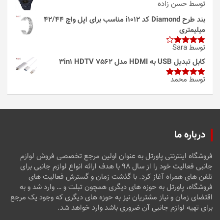
توسط حسن زاده
بند طرح Diamond کد i1012 مناسب برای اپل واچ 42/44
میلیمتری
توسط Sara
امتیاز
4
از 5
کابل تبدیل USB به HDMI مدل 3in1 HDTV 7562
توسط محمد
امتیاز
5
از
5
درباره ما
فروشگاه اینترنتی پاورتل به عنوان اولین مرجع تخصصی فروش لوازم
جانبی فعالیت خود را از سال ۹۸ با هدف ارائه انواع لوازم جانبی برای
تلفن های همراه آغاز کرد. با گذشت زمان و گسترش فعالیت های
فروشگاه، پاورتل به حوزه های دیگری همچون تبلت و … وارد شد و به
اقتضای زمان و نیاز مشتریان نیز به حوزه های دیگری که وجود یک مرجع
برای تهیه لوازم جانبی آن ضروری باشد وارد خواهد شد.