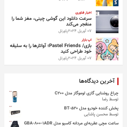
اخبار فناوری
سرعت دانلود این گوشی چینی، مغز شما را
منفجر می‌کند
07 آوریل 2024
پاورتل
اپ بازار
بازی/ Pastel Friends؛ آواتارها را به سلیقه
خود طراحی کنید
07 آوریل 2024
پاورتل
آخرین دیدگاه‌ها
چراغ روشنایی گازی لوموگاز مدل C200
توسط رضا
پخش کننده خودرو مدل 520-BT
توسط محسن پاشایی
ساعت مچی عقربه‌ای مردانه کاسیو مدل GBA-800-1ADR