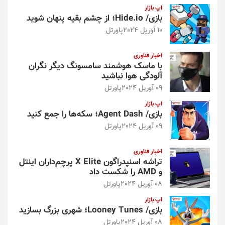
اپ بازار
بازی/ Hide.io؛ از چشم بقیه پنهان شوید
10 آوریل 2024
پاورتل
اخبار فناوری
با ماسک هوشمند سامسونگ دیگر نگران
آلودگی هوا نباشید
09 آوریل 2024
پاورتل
اپ بازار
بازی/ Agent Dash؛ سکه‌ها را جمع کنید
09 آوریل 2024
پاورتل
اخبار فناوری
تراشه اسنپدراگون X Elite پرچم‌داران اینتل
و AMD را شکست داد
08 آوریل 2024
پاورتل
اپ بازار
بازی/ Looney Tunes؛ شهری بزرگ بسازید
08 آوریل 2024
پاورتل