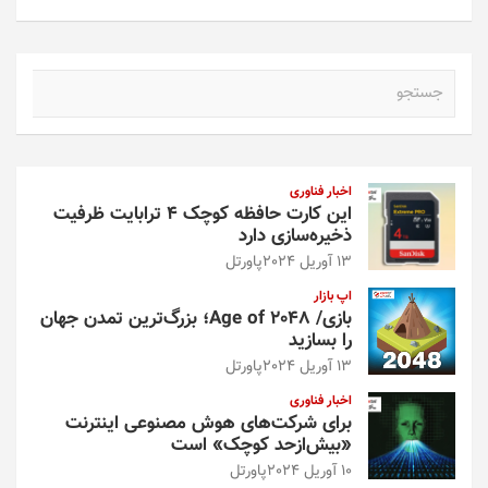
ج
س
ت
ج
و
اخبار فناوری
این کارت حافظه کوچک ۴ ترابایت ظرفیت
ذخیره‌سازی دارد
13 آوریل 2024
پاورتل
اپ بازار
بازی/ Age of 2048؛ بزرگ‌ترین تمدن جهان
را بسازید
13 آوریل 2024
پاورتل
اخبار فناوری
برای شرکت‌های هوش مصنوعی اینترنت
«بیش‌از‌حد کوچک» است
10 آوریل 2024
پاورتل