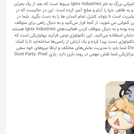
داستان پیچیده برای سناریوی اصلی بازی استفاده کند. داستان به یک کمپانی بزرگ به نام Ignis Industries مربوط است که بعد از یک بحران
و به ظاهر، دنیا را آرام و صلح آمیز کرده است. این در حالیست که در
شریت است تا بتواند کنترل تمام انسان ها را به دست بگیرد. شما در
کمپانی می شوید، از آنجا فرار می‌کنید و به دنبال راهی برای متوقف
کردن آنها هستید. بعد از مدتی تلاش، شما با افرادی که با شما هم عقیده بوده و به دنبال متوقف کردن فعالیت‌های Ignis Industries هستند
کرد. شما از تکنولوژی خود Ignis Industries علیه خودشان استفاده می‌کنید. این تکنولوژی نوعی فرآیند بیولوژیکی است که
کنولوژی دست پیدا کرده و یک ارتش از زامبی‌ها ساخته‌اید تا با کمک
آنها Ignis Industries را متوقف کنید. در طول بازی Dont Party: Pixel Z شما باید با مدیریت بخش‌های مختلف و ارتقا نیروهای خود سعی
کنید روند مبارزات را دنبال کرده و با موفقیت پشت سر بگذارید. قوه استراتژیکی شما نقش مهمی در روند بازی دارد. بازی Dont Party: Pixel