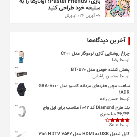
بازی/ Pastel Friends؛ آواتارها را به
سلیقه خود طراحی کنید
07 آوریل 2024
پاورتل
آخرین دیدگاه‌ها
چراغ روشنایی گازی لوموگاز مدل C200
توسط رضا
پخش کننده خودرو مدل 520-BT
توسط محسن پاشایی
ساعت مچی عقربه‌ای مردانه کاسیو مدل GBA-800-
1ADR
توسط حسن زاده
بند طرح Diamond کد i1012 مناسب برای اپل واچ
42/44 میلیمتری
توسط Sara
امتیاز
4
از 5
کابل تبدیل USB به HDMI مدل 3in1 HDTV 7562