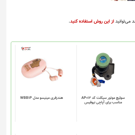
د می‌توانید
از این روش استفاده کنید
.
سوئیچ موتور سیکلت کد AP012
هندزفری مینیسو مدل WBB1P
مناسب برای آپاچی نیوفیس