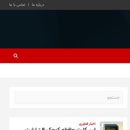
درباره ما
تماس با ما
ج
س
ت
ج
و
اخبار فناوری