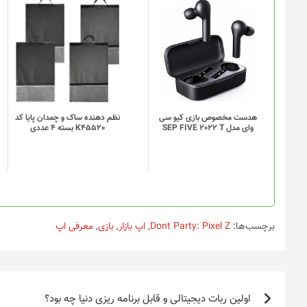
این
این
محصول
محصول
دارای
دارای
انواع
انواع
مختلفی
مختلفی
می
می
باشد.
باشد.
گزینه
گزینه
هدست مخصوص بازی کیو سی
نظم دهنده ساک و چمدان پایا کد
وای مدل SEP FIVE 2022 T
K45520 بسته 4 عددی
ها
ها
ممکن
ممکن
است
است
در
در
صفحه
صفحه
محصول
محصول
انتخاب
انتخاب
برچسب‌ها:
Dont Party: Pixel Z
,
اپ بازار
,
بازی
,
معرفی اپ
شوند
شوند
راهبری
اولین ربات دیجیتالی و قابل برنامه ریزی دنیا چه بود؟