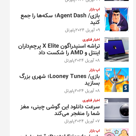
09 آوریل 2024
پاورتل
اپ بازار
بازی/ Agent Dash؛ سکه‌ها را جمع
کنید
09 آوریل 2024
پاورتل
اخبار فناوری
تراشه اسنپدراگون X Elite پرچم‌داران
اینتل و AMD را شکست داد
08 آوریل 2024
پاورتل
اپ بازار
بازی/ Looney Tunes؛ شهری بزرگ
بسازید
08 آوریل 2024
پاورتل
اخبار فناوری
سرعت دانلود این گوشی چینی، مغز
شما را منفجر می‌کند
07 آوریل 2024
پاورتل
اپ بازار