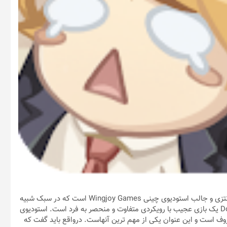
Dont Party: Pixel Z – زامبی های پیکسلی یکی دیگر از بازی های فانتزی و جالب استودیوی چینی Wingjoy Games است که در سبک شبیه
سازی ساخته و به صورت رایگان عرضه شده است. Dont Party: Pixel Z یک بازی عجیب با رویکردی متفاوت و منحصر به فرد است. استودیوی
اص معروف است و این عنوان یکی از مهم ترین آنهاست. درواقع باید گفت که