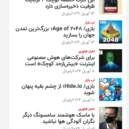
این کارت حافظه کوچک ۴ ترابایت
ظرفیت ذخیره‌سازی دارد
13 آوریل 2024
پاورتل
اپ بازار
بازی/ Age of 2048؛ بزرگ‌ترین تمدن
جهان را بسازید
13 آوریل 2024
پاورتل
اخبار فناوری
برای شرکت‌های هوش مصنوعی
اینترنت «بیش‌از‌حد کوچک» است
10 آوریل 2024
پاورتل
اپ بازار
بازی/ Hide.io؛ از چشم بقیه پنهان
شوید
10 آوریل 2024
پاورتل
اخبار فناوری
با ماسک هوشمند سامسونگ دیگر
نگران آلودگی هوا نباشید