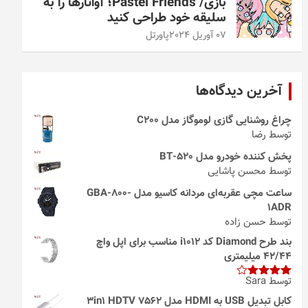
بازی/ Pastel Friends؛ آواتارها را به
سلیقه خود طراحی کنید
07 آوریل 2024
پاورتل
آخرین دیدگاه‌ها
چراغ روشنایی گازی لوموگاز مدل C200
توسط رضا
پخش کننده خودرو مدل 520-BT
توسط محسن پاشایی
ساعت مچی عقربه‌ای مردانه کاسیو مدل GBA-800-
1ADR
توسط حسن زاده
بند طرح Diamond کد i1012 مناسب برای اپل واچ
42/44 میلیمتری
توسط Sara
امتیاز
4
از 5
کابل تبدیل USB به HDMI مدل 3in1 HDTV 7562