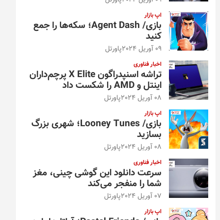
09 آوریل 2024
پاورتل
اپ بازار
بازی/ Agent Dash؛ سکه‌ها را جمع
کنید
09 آوریل 2024
پاورتل
اخبار فناوری
تراشه اسنپدراگون X Elite پرچم‌داران
اینتل و AMD را شکست داد
08 آوریل 2024
پاورتل
اپ بازار
بازی/ Looney Tunes؛ شهری بزرگ
بسازید
08 آوریل 2024
پاورتل
اخبار فناوری
سرعت دانلود این گوشی چینی، مغز
شما را منفجر می‌کند
07 آوریل 2024
پاورتل
اپ بازار