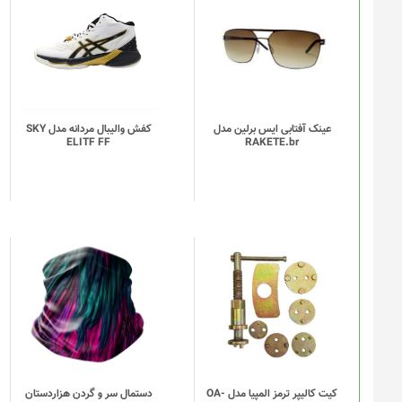
محصول
دارای
انواع
مختلفی
می
باشد.
گزینه
عینک آفتابی ایس برلین مدل
کفش والیبال مردانه مدل SKY
ELITF FF
RAKETE.br
ها
ممکن
است
در
صفحه
محصول
انتخاب
این
شوند
محصول
دارای
انواع
مختلفی
می
باشد.
گزینه
کیت کالیپر ترمز المپیا مدل OA-
دستمال سر و گردن هزاردستان