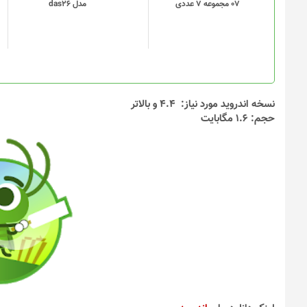
07 مجموعه 7 عددی
مدل das26
ها
ممکن
است
در
صفحه
محصول
انتخاب
نسخه اندروید مورد نیاز: 4.4 و بالاتر
شوند
حجم: 1.6 مگابایت