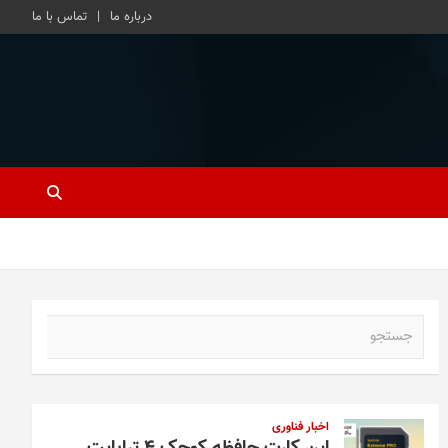
درباره ما
تماس با ما
ج
س
ت
ج
و
اخبار فناوری