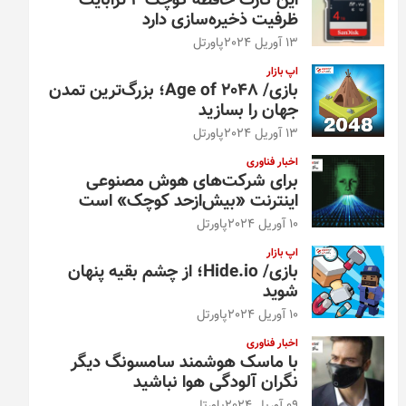
این کارت حافظه کوچک ۴ ترابایت
ظرفیت ذخیره‌سازی دارد
13 آوریل 2024
پاورتل
اپ بازار
بازی/ Age of 2048؛ بزرگ‌ترین تمدن
جهان را بسازید
13 آوریل 2024
پاورتل
اخبار فناوری
برای شرکت‌های هوش مصنوعی
اینترنت «بیش‌از‌حد کوچک» است
10 آوریل 2024
پاورتل
اپ بازار
بازی/ Hide.io؛ از چشم بقیه پنهان
شوید
10 آوریل 2024
پاورتل
اخبار فناوری
با ماسک هوشمند سامسونگ دیگر
نگران آلودگی هوا نباشید