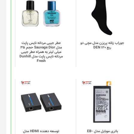
محصول
دارای
انواع
مختلفی
می
باشد.
گزینه
جوراب زنانه پریزن مدل مچی دو
عطر جیبی مردانه نایس پاپت
ربع DEN 120
مدل Sauvage Dior حجم 35
ها
میلی لیتر به همراه عطر جیبی
ممکن
مردانه نایس پاپت مدل Dunhill
Fresh
است
در
صفحه
محصول
انتخاب
شوند
باتری موبایل مدل EB-
توسعه دهنده HDMI مدل