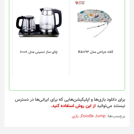
این
محصول
دارای
انواع
مختلفی
می
باشد.
گزینه
کلاه جراحی مدل K5892
چای ساز دسینی مدل 8008
ها
ممکن
است
در
صفحه
محصول
انتخاب
برای دانلود بازی‌ها و اپلیکیشن‌هایی که برای ایرانی‌ها در دسترس
شوند
نیستند می‌توانید
از این روش استفاده کنید
.
برچسب‌ها:
Doodle Jump
,
بازی