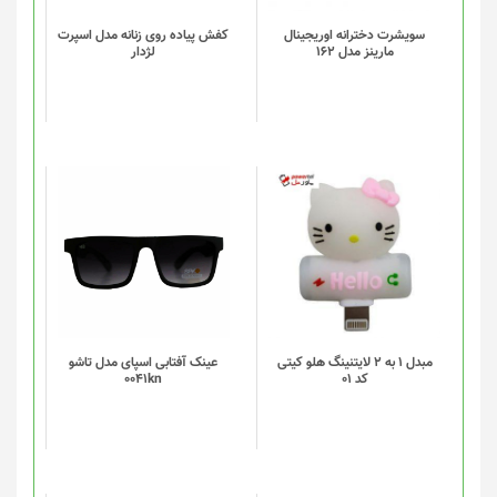
باشد.
گزینه
سویشرت دخترانه اوریجینال
کفش پیاده روی زنانه مدل اسپرت
مارینز مدل 162
لژدار
ها
ممکن
است
در
صفحه
محصول
انتخاب
شوند
مبدل 1 به 2 لایتنینگ هلو کیتی
عینک آفتابی اسپای مدل تاشو
کد 01
0041kn