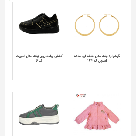
این
محصول
دارای
انواع
مختلفی
می
باشد.
گزینه
گوشواره زنانه مدل حلقه ای ساده
کفش پیاده روی زنانه مدل اسپرت
استیل کد 164
کد 6
ها
ممکن
است
در
صفحه
محصول
انتخاب
این
شوند
محصول
دارای
انواع
مختلفی
می