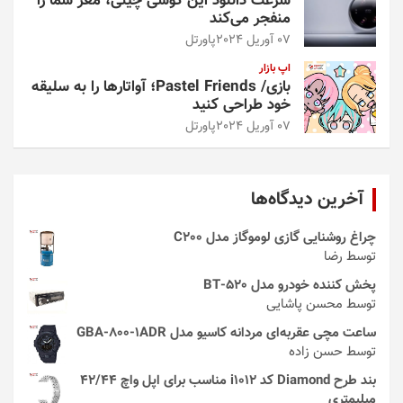
سرعت دانلود این گوشی چینی، مغز شما را
منفجر می‌کند
07 آوریل 2024
پاورتل
اپ بازار
بازی/ Pastel Friends؛ آواتارها را به سلیقه
خود طراحی کنید
07 آوریل 2024
پاورتل
آخرین دیدگاه‌ها
چراغ روشنایی گازی لوموگاز مدل C200
توسط رضا
پخش کننده خودرو مدل 520-BT
توسط محسن پاشایی
ساعت مچی عقربه‌ای مردانه کاسیو مدل GBA-800-1ADR
توسط حسن زاده
بند طرح Diamond کد i1012 مناسب برای اپل واچ 42/44
میلیمتری