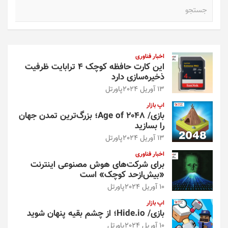
ج
س
ت
ج
و
اخبار فناوری
این کارت حافظه کوچک ۴ ترابایت ظرفیت
ذخیره‌سازی دارد
13 آوریل 2024
پاورتل
اپ بازار
بازی/ Age of 2048؛ بزرگ‌ترین تمدن جهان
را بسازید
13 آوریل 2024
پاورتل
اخبار فناوری
برای شرکت‌های هوش مصنوعی اینترنت
«بیش‌از‌حد کوچک» است
10 آوریل 2024
پاورتل
اپ بازار
بازی/ Hide.io؛ از چشم بقیه پنهان شوید
10 آوریل 2024
پاورتل