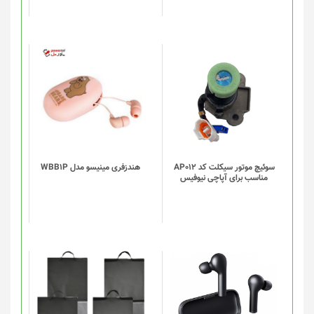
سوئیچ موتور سیکلت کد AP012
هندزفری مینیسو مدل WBB1P
مناسب برای آپاچی نیوفیس
این
این
محصول
محصول
دارای
دارای