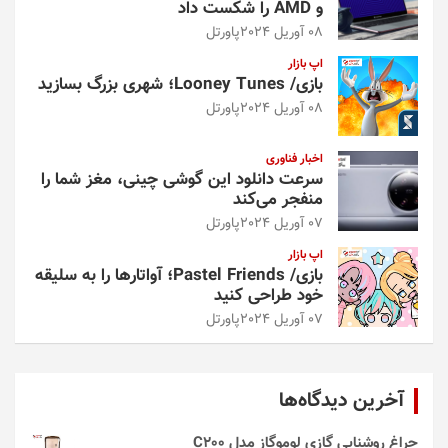
و AMD را شکست داد
08 آوریل 2024
پاورتل
اپ بازار
بازی/ Looney Tunes؛ شهری بزرگ بسازید
08 آوریل 2024
پاورتل
اخبار فناوری
سرعت دانلود این گوشی چینی، مغز شما را
منفجر می‌کند
07 آوریل 2024
پاورتل
اپ بازار
بازی/ Pastel Friends؛ آواتارها را به سلیقه
خود طراحی کنید
07 آوریل 2024
پاورتل
آخرین دیدگاه‌ها
چراغ روشنایی گازی لوموگاز مدل C200