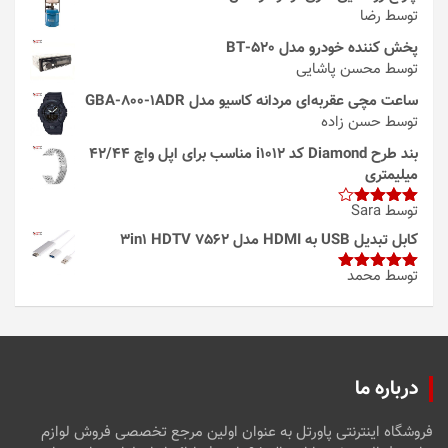
توسط رضا
پخش کننده خودرو مدل 520-BT
توسط محسن پاشایی
ساعت مچی عقربه‌ای مردانه کاسیو مدل GBA-800-1ADR
توسط حسن زاده
بند طرح Diamond کد i1012 مناسب برای اپل واچ 42/44
میلیمتری
توسط Sara
امتیاز
4
از 5
کابل تبدیل USB به HDMI مدل 3in1 HDTV 7562
توسط محمد
امتیاز
5
از
5
درباره ما
فروشگاه اینترنتی پاورتل به عنوان اولین مرجع تخصصی فروش لوازم