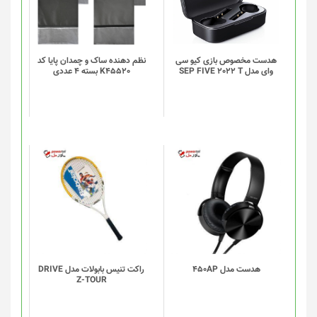
انواع
انواع
مختلفی
مختلفی
می
می
باشد.
باشد.
گزینه
گزینه
هدست مخصوص بازی کیو سی
نظم دهنده ساک و چمدان پایا کد
وای مدل SEP FIVE 2022 T
K45520 بسته 4 عددی
ها
ها
ممکن
ممکن
است
است
در
در
صفحه
صفحه
محصول
محصول
انتخاب
انتخاب
شوند
شوند
هدست مدل 450AP
راکت تنیس بابولات مدل DRIVE
Z-TOUR