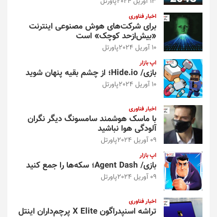
13 آوریل 2024
پاورتل
اخبار فناوری
برای شرکت‌های هوش مصنوعی اینترنت
«بیش‌از‌حد کوچک» است
10 آوریل 2024
پاورتل
اپ بازار
بازی/ Hide.io؛ از چشم بقیه پنهان شوید
10 آوریل 2024
پاورتل
اخبار فناوری
با ماسک هوشمند سامسونگ دیگر نگران
آلودگی هوا نباشید
09 آوریل 2024
پاورتل
اپ بازار
بازی/ Agent Dash؛ سکه‌ها را جمع کنید
09 آوریل 2024
پاورتل
اخبار فناوری
تراشه اسنپدراگون X Elite پرچم‌داران اینتل