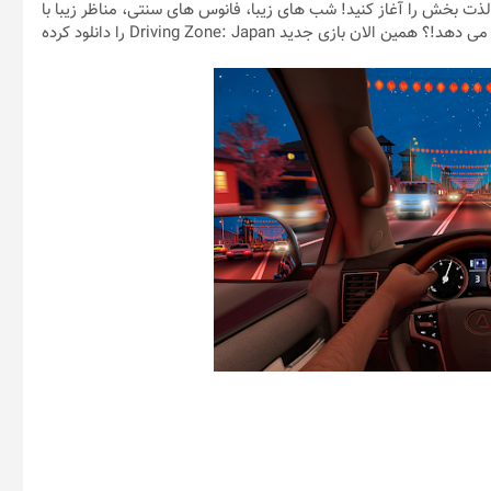
لذت بخش را آغاز کنید! شب های زیبا، فانوس های سنتی، مناظر زیبا با
میوه های جالب و جاده های برفی کشور ژاپن چه حس و حالی به شما می دهد!؟ همین الان بازی جدید Driving Zone: Japan را دانلود کرده