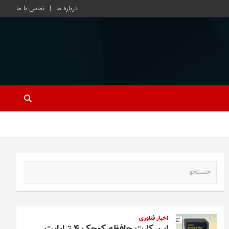
درباره ما
تماس با ما
ج
س
ت
ج
و
اخبار فناوری