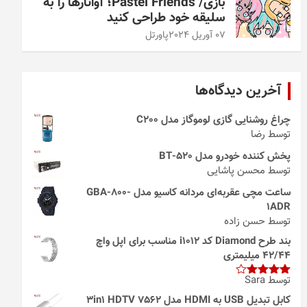
بازی/ Pastel Friends؛ آواتارها را به
سلیقه خود طراحی کنید
07 آوریل 2024
پاورتل
آخرین دیدگاه‌ها
چراغ روشنایی گازی لوموگاز مدل C200
توسط رضا
پخش کننده خودرو مدل 520-BT
توسط محسن پاشایی
ساعت مچی عقربه‌ای مردانه کاسیو مدل GBA-800-
1ADR
توسط حسن زاده
بند طرح Diamond کد i1012 مناسب برای اپل واچ
42/44 میلیمتری
توسط Sara
امتیاز
4
از 5
کابل تبدیل USB به HDMI مدل 3in1 HDTV 7562