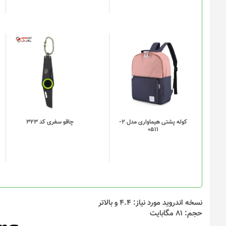
این
محصول
دارای
انواع
مختلفی
می
باشد.
گزینه
کوله پشتی هیماواری مدل 2-
چاقو سفری کد 323
0511
ها
ممکن
است
در
صفحه
محصول
انتخاب
نسخه اندروید مورد نیاز: 4.4 و بالاتر
شوند
حجم: 81 مگابایت