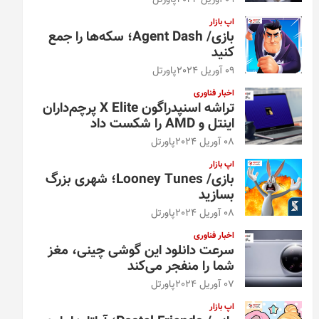
09 آوریل 2024
پاورتل
اپ بازار
بازی/ Agent Dash؛ سکه‌ها را جمع
کنید
09 آوریل 2024
پاورتل
اخبار فناوری
تراشه اسنپدراگون X Elite پرچم‌داران
اینتل و AMD را شکست داد
08 آوریل 2024
پاورتل
اپ بازار
بازی/ Looney Tunes؛ شهری بزرگ
بسازید
08 آوریل 2024
پاورتل
اخبار فناوری
سرعت دانلود این گوشی چینی، مغز
شما را منفجر می‌کند
07 آوریل 2024
پاورتل
اپ بازار