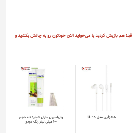
قبلا هم بازیش کردید یا می‌خواید الان خودتون رو به چالش بکشید و
هندزفری مدل U-28
واریاسیون مارال شماره 011 حجم
100 میلی لیتر رنگ دودی