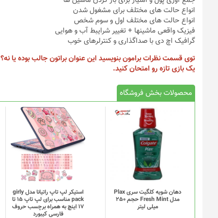
جمع آوری پول و امتیاز برای باز کردن ماشین ها
انواع حالت های مختلف برای مشغول شدن
انواع حالت های مختلف اول و سوم شخص
فیزیک واقعی ماشینها + تغییر شرایبط آب و هوایی
گرافیک اچ دی با صداگذاری و کنترلرهای خوب
توی قسمت نظرات برامون بنویسید این عنوان براتون جالب بوده یا نه؟ 
یک بازی تازه رو امتحان کنید.
محصولات بخش فروشگاه
دهان شویه کلگیت سری Plax
استیکر لپ تاپ راتیانا مدل girly
مدل Fresh Mint حجم 250
pack مناسب برای لپ تاپ 15 تا
میلی لیتر
17 اینچ به همراه برچسب حروف
فارسی کیبورد